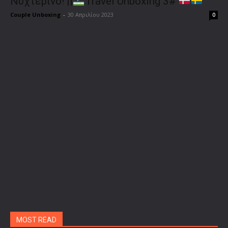
Νυχτερινό! ||
Travel Unboxing 3#
Couple Unboxing
-
30 Απριλίου 2023
0
MOST READ