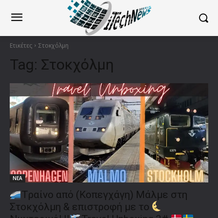
Ετικέτες
Στοκχόλμη
Tag:
Στοκχόλμη
ΝΕΑ
Tραίνο από (Κοπεγχάγη) Μάλμε στη
Στοκχόλμη & επιστροφή με το