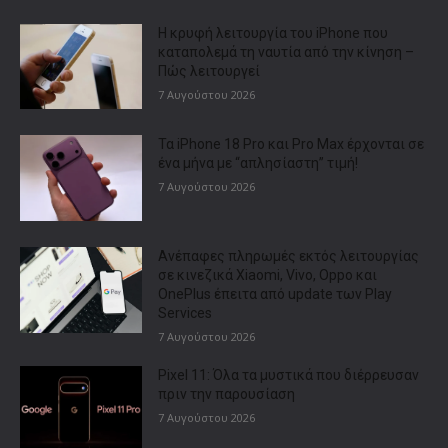
Η κρυφή λειτουργία του iPhone που
καταπολεμά τη ναυτία από την κίνηση –
Πώς λειτουργεί
7 Αυγούστου 2026
Τα iPhone 18 Pro και Pro Max έρχονται σε
ένα μήνα με “απλησίαστη” τιμή!
7 Αυγούστου 2026
Ανέπαφες πληρωμές εκτός λειτουργίας
σε κινεζικά Xiaomi, Vivo, Oppo και
OnePlus έπειτα από update των Play
Services
7 Αυγούστου 2026
Pixel 11: Όλα τα μυστικά που διέρρευσαν
πριν την παρουσίαση
7 Αυγούστου 2026