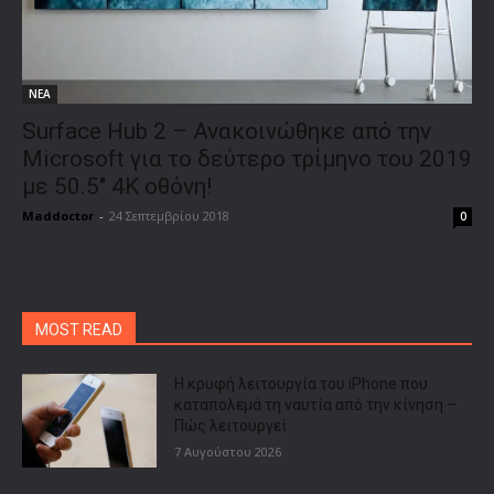
ΝΕΑ
Surface Hub 2 – Ανακοινώθηκε από την
Microsoft για το δεύτερο τρίμηνο του 2019
με 50.5″ 4K οθόνη!
Maddoctor
-
24 Σεπτεμβρίου 2018
0
MOST READ
Η κρυφή λειτουργία του iPhone που
καταπολεμά τη ναυτία από την κίνηση –
Πώς λειτουργεί
7 Αυγούστου 2026