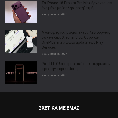
Τα iPhone 18 Pro και Pro Max έρχονται σε
ένα μήνα με “απλησίαστη” τιμή!
7 Αυγούστου 2026
Ανέπαφες πληρωμές εκτός λειτουργίας
σε κινεζικά Xiaomi, Vivo, Oppo και
OnePlus έπειτα από update των Play
Services
7 Αυγούστου 2026
Pixel 11: Όλα τα μυστικά που διέρρευσαν
πριν την παρουσίαση
7 Αυγούστου 2026
ΣΧΕΤΙΚΑ ΜΕ ΕΜΑΣ