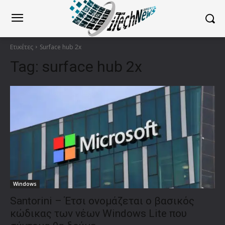
Ετικέτες
Surface hub 2x
Tag:
surface hub 2x
Windows
Santorini – Έτσι ονομάζεται ο βασικός
κώδικας των νέων Windows Lite που