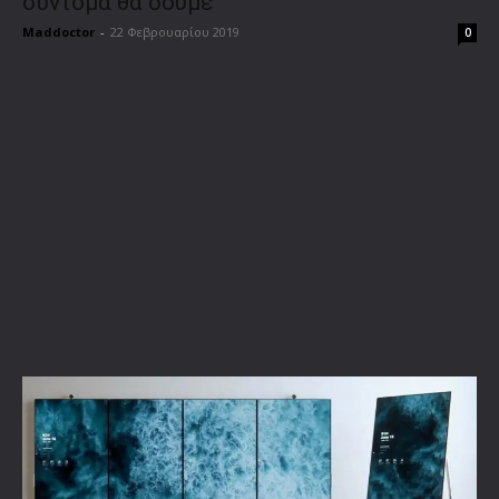
σύντομα θα δούμε
Maddoctor
-
22 Φεβρουαρίου 2019
0