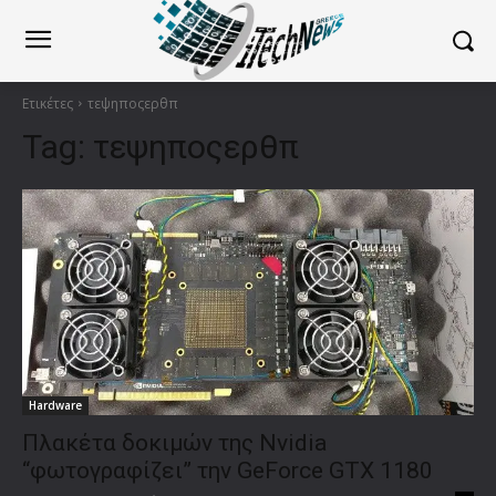
Ετικέτες
τεψηποςερθπ
Tag:
τεψηποςερθπ
Hardware
Πλακέτα δοκιμών της Nvidia
“φωτογραφίζει” την GeForce GTX 1180