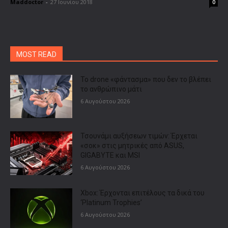
Maddoctor
-
27 Ιουνίου 2018
0
MOST READ
Το drone «φάντασμα» που δεν το βλέπει
το ανθρώπινο μάτι
6 Αυγούστου 2026
Τσουνάμι αυξήσεων τιμών: Έρχεται
«σοκ» στις μητρικές από ASUS,
GIGABYTE και MSI
6 Αυγούστου 2026
Xbox: Έρχονται επιτέλους τα δικά του
‘Platinum Trophies’
6 Αυγούστου 2026