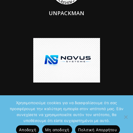
UNPACKMAN
Χρησιμοποιούμε cookies για να διασφαλίσουμε ότι σας
προσφέρουμε την καλύτερη εμπειρία στον ιστότοπό μας. Εάν
© 2026 by iTechNews.gr
συνεχίσετε να χρησιμοποιείτε αυτόν τον ιστότοπο, θα
υποθέσουμε ότι είστε ευχαριστημένοι με αυτό.
Maddoctor dreamed it, Unpackman made it reality,
Novus Systems
Αποδοχή
Μη αποδοχή
Πολιτική Aπορρήτου
created it.