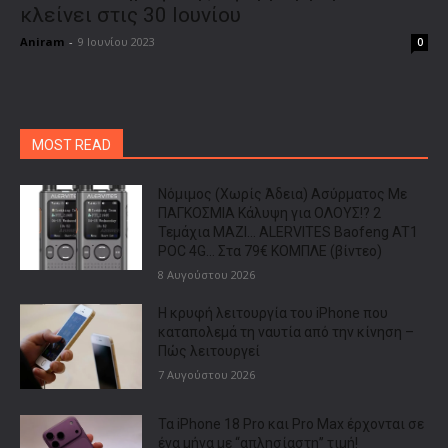
κλείνει στις 30 Ιουνίου
Aniram
-
9 Ιουνίου 2023
0
MOST READ
Νόμιμος (Χωρίς Άδεια) Ασύρματος Με
ΠΑΓΚΟΣΜΙΑ Κάλυψη για ΟΛΟΥΣ!? 2
Τεμάχια ΜΑΖΙ… ALERVITES Baofeng AT1
POC 4G… Στα 79€ ΚΟΜΠΛΕ (βίντεο)
8 Αυγούστου 2026
Η κρυφή λειτουργία του iPhone που
καταπολεμά τη ναυτία από την κίνηση –
Πώς λειτουργεί
7 Αυγούστου 2026
Τα iPhone 18 Pro και Pro Max έρχονται σε
ένα μήνα με “απλησίαστη” τιμή!