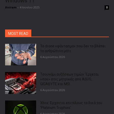
Windows 11
Aniram
-
4 Ιουνίου 2025
0
MOST READ
Το drone «φάντασμα» που δεν το βλέπει
το ανθρώπινο μάτι
6 Αυγούστου 2026
Τσουνάμι αυξήσεων τιμών: Έρχεται
«σοκ» στις μητρικές από ASUS,
GIGABYTE και MSI
6 Αυγούστου 2026
Xbox: Έρχονται επιτέλους τα δικά του
‘Platinum Trophies’
6 Αυγούστου 2026