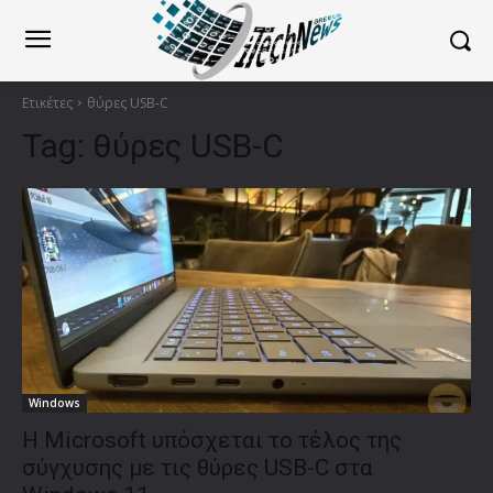
Ετικέτες
θύρες USB-C
Tag:
θύρες USB-C
Windows
Η Microsoft υπόσχεται το τέλος της
σύγχυσης με τις θύρες USB-C στα