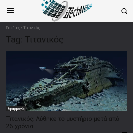
Ετικέτες
Τιτανικός
Tag:
Τιτανικός
Εφαρμογές
Τιτανικός: Λύθηκε το μυστήριο μετά από
26 χρόνια