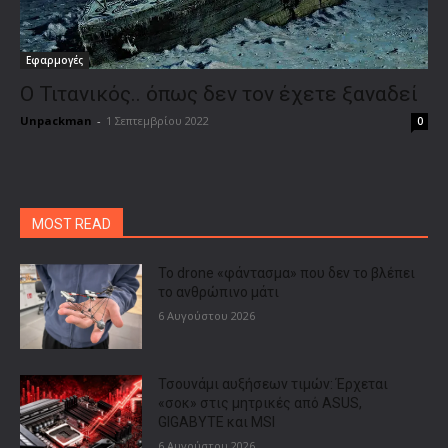
Εφαρμογές
Ο Τιτανικός.. όπως δεν τον έχετε ξαναδεί
Unpackman
-
1 Σεπτεμβρίου 2022
0
MOST READ
Το drone «φάντασμα» που δεν το βλέπει
το ανθρώπινο μάτι
6 Αυγούστου 2026
Τσουνάμι αυξήσεων τιμών: Έρχεται
«σοκ» στις μητρικές από ASUS,
GIGABYTE και MSI
6 Αυγούστου 2026