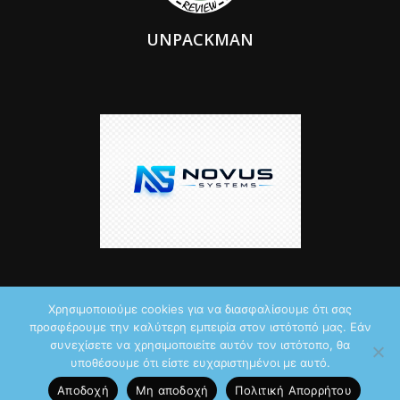
UNPACKMAN
Χρησιμοποιούμε cookies για να διασφαλίσουμε ότι σας
προσφέρουμε την καλύτερη εμπειρία στον ιστότοπό μας. Εάν
© 2026 by iTechNews.gr
συνεχίσετε να χρησιμοποιείτε αυτόν τον ιστότοπο, θα
υποθέσουμε ότι είστε ευχαριστημένοι με αυτό.
Maddoctor dreamed it, Unpackman made it reality,
Novus Systems
Αποδοχή
Μη αποδοχή
Πολιτική Aπορρήτου
created it.