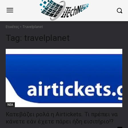
Ετικέτες
Travelplanet
Tag:
travelplanet
ΝΕΑ
Κατεβάζει ρολά η Airtickets. Τι πρέπει να
κάνετε εάν έχετε πάρει ήδη εισιτήριο!?