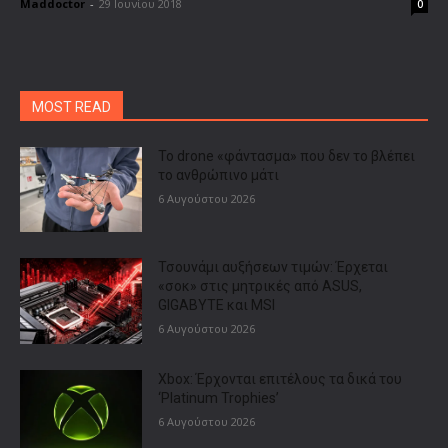
Maddoctor
-
29 Ιουνίου 2018
0
MOST READ
Το drone «φάντασμα» που δεν το βλέπει
το ανθρώπινο μάτι
6 Αυγούστου 2026
Τσουνάμι αυξήσεων τιμών: Έρχεται
«σοκ» στις μητρικές από ASUS,
GIGABYTE και MSI
6 Αυγούστου 2026
Xbox: Έρχονται επιτέλους τα δικά του
‘Platinum Trophies’
6 Αυγούστου 2026