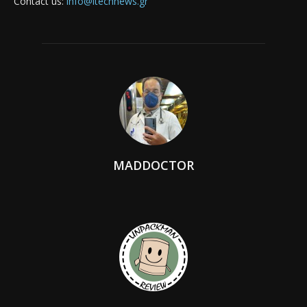
Contact us:
info@itechnews.gr
MADDOCTOR