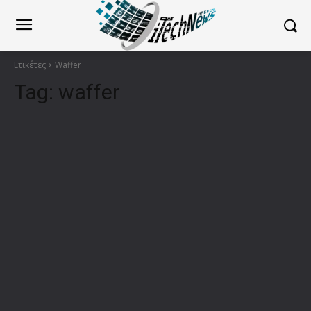
Ετικέτες
Waffer
Tag:
waffer