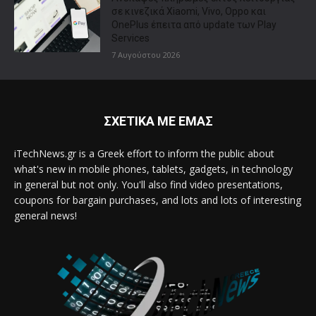
σε κινεζικά Xiaomi, Vivo, Oppo και
OnePlus έπειτα από update των Play
Services
7 Αυγούστου 2026
ΣΧΕΤΙΚΑ ΜΕ ΕΜΑΣ
iTechNews.gr is a Greek effort to inform the public about
what's new in mobile phones, tablets, gadgets, in technology
in general but not only. You'll also find video presentations,
coupons for bargain purchases, and lots and lots of interesting
general news!