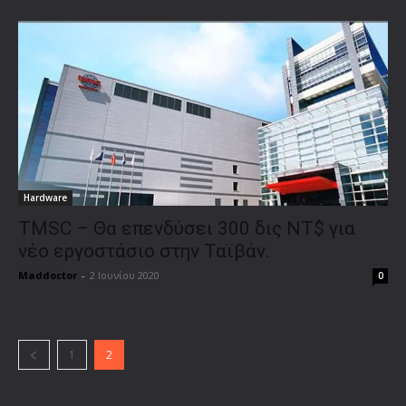
Hardware
TMSC – Θα επενδύσει 300 δις NT$ για
νέο εργοστάσιο στην Ταϊβάν.
Maddoctor
-
2 Ιουνίου 2020
0
1
2