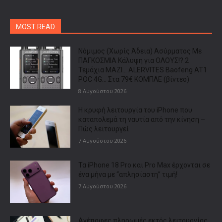
MOST READ
Νόμιμος (Χωρίς Άδεια) Ασύρματος Με
ΠΑΓΚΟΣΜΙΑ Κάλυψη για ΟΛΟΥΣ!? 2
Τεμάχια ΜΑΖΙ… ALERVITES Baofeng AT1
POC 4G… Στα 79€ ΚΟΜΠΛΕ (βίντεο)
8 Αυγούστου 2026
Η κρυφή λειτουργία του iPhone που
καταπολεμά τη ναυτία από την κίνηση –
Πώς λειτουργεί
7 Αυγούστου 2026
Τα iPhone 18 Pro και Pro Max έρχονται σε
ένα μήνα με “απλησίαστη” τιμή!
7 Αυγούστου 2026
Ανέπαφες πληρωμές εκτός λειτουργίας