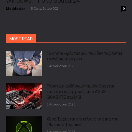
Windows 11 στο Godeal24
Maddoctor
-
15 Οκτωβρίου 2021
0
MOST READ
Το drone «φάντασμα» που δεν το βλέπει
το ανθρώπινο μάτι
6 Αυγούστου 2026
Τσουνάμι αυξήσεων τιμών: Έρχεται
«σοκ» στις μητρικές από ASUS,
GIGABYTE και MSI
6 Αυγούστου 2026
Xbox: Έρχονται επιτέλους τα δικά του
‘Platinum Trophies’
6 Αυγούστου 2026