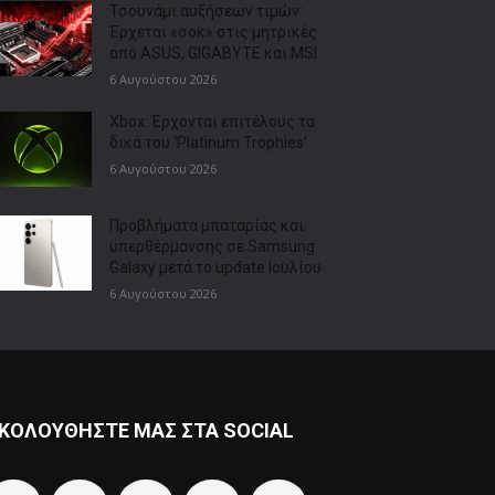
Τσουνάμι αυξήσεων τιμών:
Έρχεται «σοκ» στις μητρικές
από ASUS, GIGABYTE και MSI
6 Αυγούστου 2026
Xbox: Έρχονται επιτέλους τα
δικά του ‘Platinum Trophies’
6 Αυγούστου 2026
Προβλήματα μπαταρίας και
υπερθέρμανσης σε Samsung
Galaxy μετά το update Ιουλίου
6 Αυγούστου 2026
ΚΟΛΟΥΘΗΣΤΕ ΜΑΣ ΣΤΑ SOCIAL