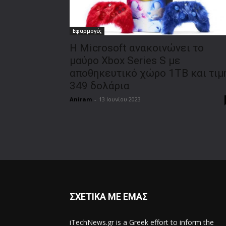
Εφαρμογές
Η Microsoft ανακοινώνει το
μαύρο Xbox Series S με
αποθηκευτικό χώρο 1TB και τιμ
349 δολάρια
Aniram
-
13 Ιουνίου 2023
ΣΧΕΤΙΚΑ ΜΕ ΕΜΑΣ
iTechNews.gr is a Greek effort to inform the