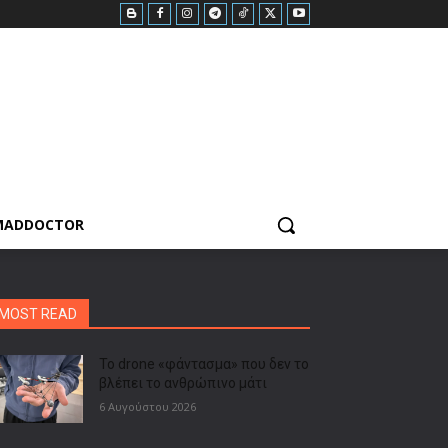
MADDOCTOR
MOST READ
Το drone «φάντασμα» που δεν το
βλέπει το ανθρώπινο μάτι
6 Αυγούστου 2026