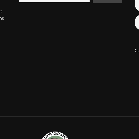
ot
ons
Co