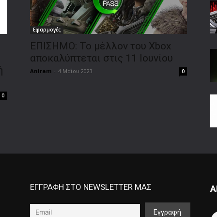
Εφαρμογές
ΕΠΙΣΗΜΟ: Το μέλλον του Xbox
αποκαλύπτεται στις 11 Ιουνίου
ή
Aniram
-
4 Μαΐου 2023
0
0
ΕΓΓΡΑΦΗ ΣΤΟ NEWSLETTER ΜΑΣ
Α