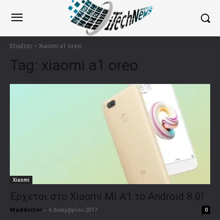
Ετικέτες
Xiaomi a1 oreo
Tag:
xiaomi a1 oreo
Xiaomi
Έρχεται στο Xiaomi Mi A1 το Android 8.0!
Maddoctor
-
6 Δεκεμβρίου 2017
0