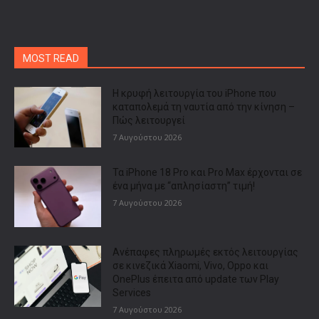
MOST READ
Η κρυφή λειτουργία του iPhone που
καταπολεμά τη ναυτία από την κίνηση –
Πώς λειτουργεί
7 Αυγούστου 2026
Τα iPhone 18 Pro και Pro Max έρχονται σε
ένα μήνα με “απλησίαστη” τιμή!
7 Αυγούστου 2026
Ανέπαφες πληρωμές εκτός λειτουργίας
σε κινεζικά Xiaomi, Vivo, Oppo και
OnePlus έπειτα από update των Play
Services
7 Αυγούστου 2026