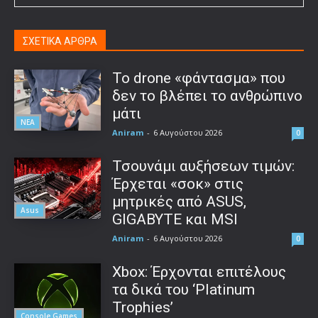
ΣΧΕΤΙΚΑ ΑΡΘΡΑ
Το drone «φάντασμα» που
δεν το βλέπει το ανθρώπινο
μάτι
ΝΕΑ
Aniram
-
6 Αυγούστου 2026
0
Τσουνάμι αυξήσεων τιμών:
Έρχεται «σοκ» στις
μητρικές από ASUS,
Asus
GIGABYTE και MSI
Aniram
-
6 Αυγούστου 2026
0
Xbox: Έρχονται επιτέλους
τα δικά του ‘Platinum
Trophies’
Console Games