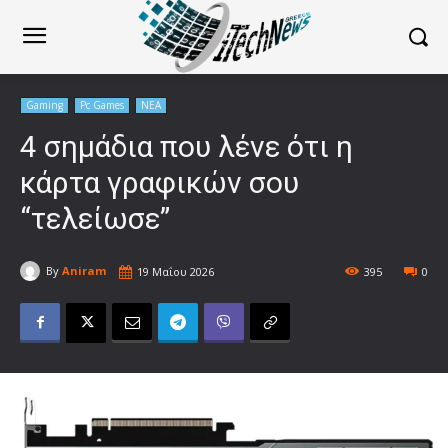
Gaming
Pc Games
ΝΕΑ
4 σημάδια που λένε ότι η
κάρτα γραφικών σου
“τελείωσε”
By
Aniram
19 Μαΐου 2026
395
0