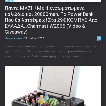
Blog
Πάντα ΜΑΖΙ!!! Με 4 ενσωματωμένα
καλώδια και 20000mah. Το Power Bank
Που θα λατρέψεις! Στα 29€ ΚΟΜΠΛΕ Από
ΕΛΛΑΔΑ…Charmast W2065 (Video &
Giveaway)
Unpackman
-
29 Ιουλίου 2026
0
Σίγουρα είναι από τα πιο απαραίτητα πράγματα που πρέπει να
έχεις μαζί σου. Προσωπικά λατρεύω τέτοια power banks με
ενσωματωμένα καλώδια γιατί πραγματικά μου λύνουν...