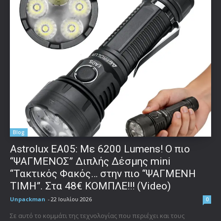
Blog
Astrolux ΕΑ05: Με 6200 Lumens! Ο πιο
“ΨΑΓΜΕΝΟΣ” Διπλής Δέσμης mini
“Τακτικός Φακός… στην πιο “ΨΑΓΜΕΝΗ
ΤΙΜΗ”. Στα 48€ ΚΟΜΠΛΕ!!! (Video)
Unpackman
-
22 Ιουλίου 2026
0
Σε αυτό το κομμάτι της τεχνολογίας που περιέχει και τους