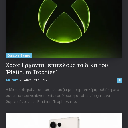
Console Games
Xbox: Έρχονται επιτέλους τα δικά του
‘Platinum Trophies’
Aniram
-
6 Αυγούστου 2026
0
Η Microsoft φαίνεται πως ετοιμάζει μια σημαντική προσθήκη στο
σύστημα των Achievements του Xbox, η οποία ενδέχεται να
θυμίζει έντονα τα Platinum Trophies του...