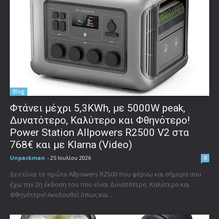
Blog
Φτάνει μέχρι 5,3KWh, με 5000W peak,
Δυνατότερο, Καλύτερο και Φθηνότερο!
Power Station Allpowers R2500 V2 στα
768€ και με Klarna (Video)
Unpackman
-
25 Ιουλίου 2026
0
Δεν είναι το πρώτο Allpowers R2500 που φέρνω και σήμερα σου
έχω την 2η έκδοση του που είναι Δυνατότερο, Καλύτερο και
Φθηνότερο! Ακολουθεί όπως και...