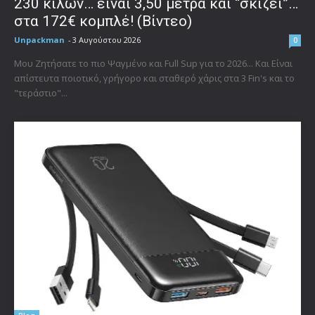
230 κιλών… είναι 3,50 μέτρα και “σκίζει”…
στα 172€ κομπλέ! (Βίντεο)
Unpackman
-
3 Αυγούστου 2026
0
Μου Ζητήσατε το πιο Ψαγμένο και Full Sup για το 2026... Και Είναι
απίστευτα ποιοτικό, γρήγορο και σταθερό χάρις στα 3 Fin's και το
"τεράστιο"...