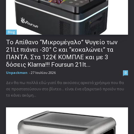
Blog
Το Απίθανο “Μικρομέγαλο” Ψυγείο των
21Lt πιάνει -30° C και “κοκαλώνει” τα
ΠΑΝΤΑ. Στα 122€ ΚΟΜΠΛΕ και με 3
δόσεις Klarna!!! Foursun 21lt...
Unpackman
-
27 Ιουλίου 2026
0
Δεν θα πω πολλά εδώ γιατί θα ακούσεις αρκετά χρήσιμα που θα
σε προστατεύσουν στο βίντεο... είναι ένα εξαιρετικό προϊόν που
το κάνει ακόμη...