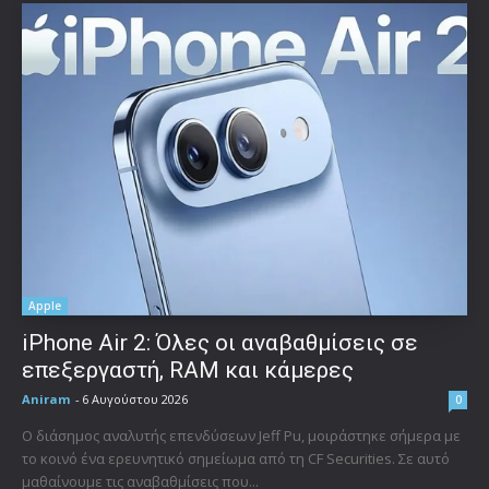
Apple
iPhone Air 2: Όλες οι αναβαθμίσεις σε
επεξεργαστή, RAM και κάμερες
Aniram
-
6 Αυγούστου 2026
0
Ο διάσημος αναλυτής επενδύσεων Jeff Pu, μοιράστηκε σήμερα με
το κοινό ένα ερευνητικό σημείωμα από τη CF Securities. Σε αυτό
μαθαίνουμε τις αναβαθμίσεις που...