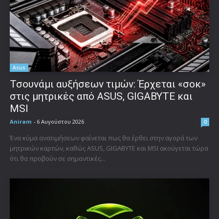
Asus
Τσουνάμι αυξήσεων τιμών: Έρχεται «σοκ»
στις μητρικές από ASUS, GIGABYTE και
MSI
Aniram
-
6 Αυγούστου 2026
0
Ένα κύμα ανατιμήσεων φαίνεται πως θα έρθει στην αγορά των
μητρικών καρτών, καθώς ASUS, GIGABYTE και MSI ακούγεται τώρα
ότι θα προβούν σε σημαντικές...