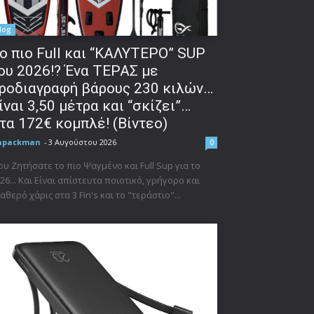
log
o πιο Full και “ΚΑΛΥΤΕΡΟ” SUP
ου 2026!? Ένα ΤΕΡΑΣ με
ροδιαγραφή βάρους 230 κιλών…
ίναι 3,50 μέτρα και “σκίζει”…
τα 172€ κομπλέ! (Βίντεο)
npackman
-
3 Αυγούστου 2026
0
υ Ζητήσατε το πιο Ψαγμένο και Full Sup για το
26... Και Είναι απίστευτα ποιοτικό, γρήγορο και
αθερό χάρις στα 3 Fin's και το "τεράστιο"...