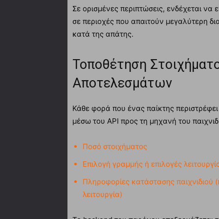
Σε ορισμένες περιπτώσεις, ενδέχεται να 
σε περιοχές που απαιτούν μεγαλύτερη δ
κατά της απάτης.
Τοποθέτηση Στοιχήματο
Αποτελεσμάτων
Κάθε φορά που ένας παίκτης περιστρέφει 
μέσω του API προς τη μηχανή του παιχνιδ
Ποσό στοιχήματος
Επιλογή γραμμής ή επιλογές λειτουργί
Πληροφορίες κατάστασης παιχνιδιού (
λειτουργία)