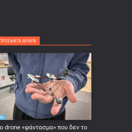
ΠΡΟΣΦΑΤΑ ΑΡΘΡΑ
ΕΑ
ο drone «φάντασμα» που δεν το