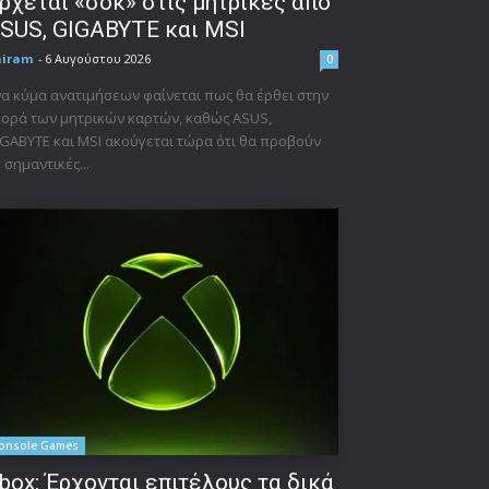
ρχεται «σοκ» στις μητρικές από
SUS, GIGABYTE και MSI
niram
-
6 Αυγούστου 2026
0
α κύμα ανατιμήσεων φαίνεται πως θα έρθει στην
ορά των μητρικών καρτών, καθώς ASUS,
GABYTE και MSI ακούγεται τώρα ότι θα προβούν
 σημαντικές...
onsole Games
box: Έρχονται επιτέλους τα δικά