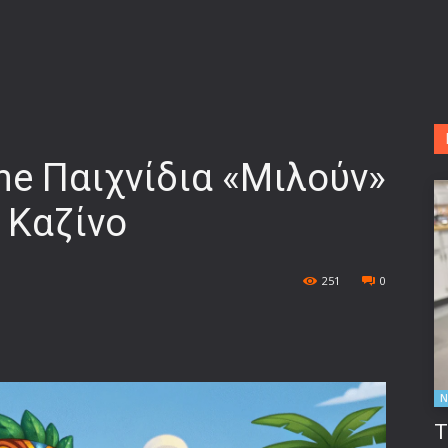
ine Παιχνίδια «Μιλούν»
 Καζίνο
251
0
Ν
Τ