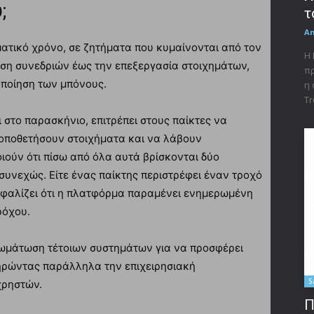
;
τ
A
ατικό χρόνο, σε ζητήματα που κυμαίνονται από τον
Η 
ριση συνεδριών έως την επεξεργασία στοιχημάτων,
πρ
οποίηση των μπόνους.
η 
Tr
 στο παρασκήνιο, επιτρέπει στους παίκτες να
τοποθετήσουν στοιχήματα και να λάβουν
ιούν ότι πίσω από όλα αυτά βρίσκονται δύο
υνεχώς. Είτε ένας παίκτης περιστρέφει έναν τροχό
ασφαλίζει ότι η πλατφόρμα παραμένει ενημερωμένη
ρόχου.
σωμάτωση τέτοιων συστημάτων για να προσφέρει
τηρώντας παράλληλα την επιχειρησιακή
S
χρηστών.
Π