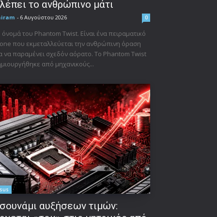
λέπει το ανθρώπινο μάτι
niram
-
6 Αυγούστου 2026
0
 όνομά του Phantom Twist. Είναι ένα πειραματικό
one που εκμεταλλεύεται την ανθρώπινη όραση
α να παραμένει σχεδόν αόρατο. Το Phantom Twist
μιουργήθηκε από μηχανικούς...
sus
σουνάμι αυξήσεων τιμών: