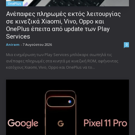
OnePlus
Ανέπαφες πληρωμές εκτός λειτουργίας
σε κινεζικά Xiaomi, Vivo, Oppo και
OnePlus έπειτα από update των Play
Services
Aniram
-
7 Αυγούστου 2026
0
Μια ενημέρωση των Play Services μπλόκαρε σιωπηλά τις
ανέπαφες πληρωμές στα κινητά με κινεζική ROM, αφήνοντας
κατόχους Xiaomi, Vivo, Oppo και OnePlus να το...