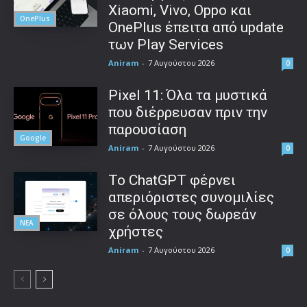
Xiaomi, Vivo, Oppo και
OnePlus
OnePlus έπειτα από update
των Play Services
Aniram
-
7 Αυγούστου 2026
0
Pixel 11: Όλα τα μυστικά
που διέρρευσαν πριν την
παρουσίαση
Google
Aniram
-
7 Αυγούστου 2026
0
Το ChatGPT φέρνει
απεριόριστες συνομιλίες
σε όλους τους δωρεάν
ΝΕΑ
χρήστες
Aniram
-
7 Αυγούστου 2026
0