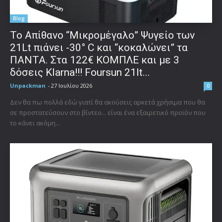
Blog
Το Απίθανο “Μικρομέγαλο” Ψυγείο των
21Lt πιάνει -30° C και “κοκαλώνει” τα
ΠΑΝΤΑ. Στα 122€ ΚΟΜΠΛΕ και με 3
δόσεις Klarna!!! Foursun 21lt...
Unpackman
-
27 Ιουλίου 2026
0
Δεν θα πω πολλά εδώ γιατί θα ακούσεις αρκετά χρήσιμα που θα
σε προστατεύσουν στο βίντεο... είναι ένα εξαιρετικό προϊόν που
το κάνει ακόμη...