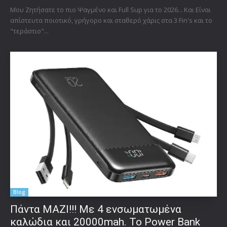
Μου Ζητήσατε το πιο Ψαγμένο και Full Sup για το 2026... Και Είναι
απίστευτα ποιοτικό, γρήγορο και σταθερό χάρις στα 3 Fin's και το
"τεράστιο"...
Blog
Πάντα ΜΑΖΙ!!! Με 4 ενσωματωμένα
καλώδια και 20000mah. Το Power Bank