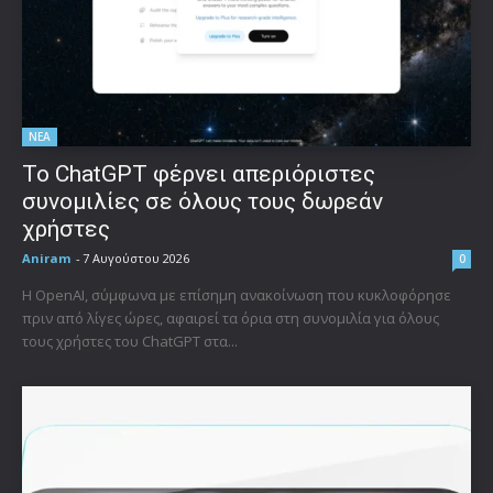
ΝΕΑ
Το ChatGPT φέρνει απεριόριστες
συνομιλίες σε όλους τους δωρεάν
χρήστες
Aniram
-
7 Αυγούστου 2026
0
Η OpenAI, σύμφωνα με επίσημη ανακοίνωση που κυκλοφόρησε
πριν από λίγες ώρες, αφαιρεί τα όρια στη συνομιλία για όλους
τους χρήστες του ChatGPT στα...