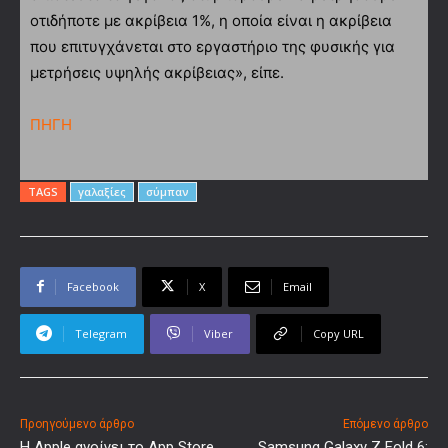
οτιδήποτε με ακρίβεια 1%, η οποία είναι η ακρίβεια
που επιτυγχάνεται στο εργαστήριο της φυσικής για
μετρήσεις υψηλής ακρίβειας», είπε.
ΠΗΓΗ
TAGS
γαλαξίες
σύμπαν
Facebook
X
Email
Telegram
Viber
Copy URL
Προηγούμενο άρθρο
Επόμενο άρθρο
Η Apple ανοίγει το App Store
Samsung Galaxy Z Fold 6: