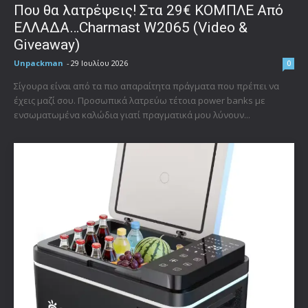
Που θα λατρέψεις! Στα 29€ ΚΟΜΠΛΕ Από
ΕΛΛΑΔΑ…Charmast W2065 (Video &
Giveaway)
Unpackman
-
29 Ιουλίου 2026
0
Σίγουρα είναι από τα πιο απαραίτητα πράγματα που πρέπει να
έχεις μαζί σου. Προσωπικά λατρεύω τέτοια power banks με
ενσωματωμένα καλώδια γιατί πραγματικά μου λύνουν...