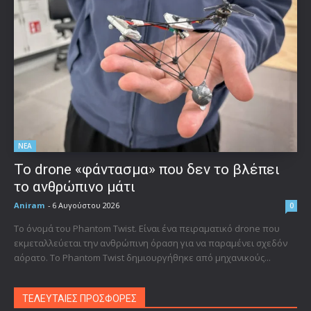
ΝΕΑ
Το drone «φάντασμα» που δεν το βλέπει
το ανθρώπινο μάτι
Aniram
-
6 Αυγούστου 2026
0
Το όνομά του Phantom Twist. Είναι ένα πειραματικό drone που
εκμεταλλεύεται την ανθρώπινη όραση για να παραμένει σχεδόν
αόρατο. Το Phantom Twist δημιουργήθηκε από μηχανικούς...
ΤΕΛΕΥΤΑΙΕΣ ΠΡΟΣΦΟΡΕΣ