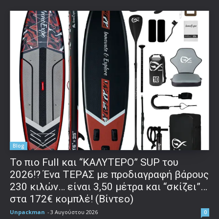
Blog
To πιο Full και “ΚΑΛΥΤΕΡΟ” SUP του
2026!? Ένα ΤΕΡΑΣ με προδιαγραφή βάρους
230 κιλών… είναι 3,50 μέτρα και “σκίζει”…
στα 172€ κομπλέ! (Βίντεο)
Unpackman
-
3 Αυγούστου 2026
0