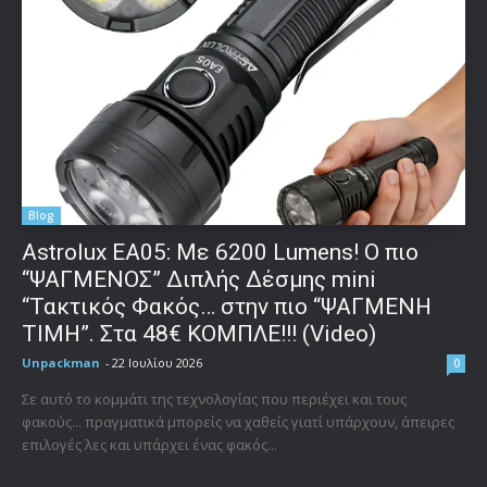
Blog
Astrolux ΕΑ05: Με 6200 Lumens! Ο πιο
“ΨΑΓΜΕΝΟΣ” Διπλής Δέσμης mini
“Τακτικός Φακός… στην πιο “ΨΑΓΜΕΝΗ
ΤΙΜΗ”. Στα 48€ ΚΟΜΠΛΕ!!! (Video)
Unpackman
-
22 Ιουλίου 2026
0
Σε αυτό το κομμάτι της τεχνολογίας που περιέχει και τους
φακούς... πραγματικά μπορείς να χαθείς γιατί υπάρχουν, άπειρες
επιλογές λες και υπάρχει ένας φακός...