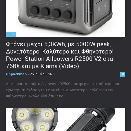
Blog
Φτάνει μέχρι 5,3KWh, με 5000W peak,
Δυνατότερο, Καλύτερο και Φθηνότερο!
Power Station Allpowers R2500 V2 στα
768€ και με Klarna (Video)
Unpackman
-
25 Ιουλίου 2026
0
Δεν είναι το πρώτο Allpowers R2500 που φέρνω και σήμερα σου
έχω την 2η έκδοση του που είναι Δυνατότερο, Καλύτερο και
Φθηνότερο! Ακολουθεί όπως και...