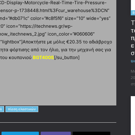
-Display-Motorcycle-Real-Time-Tire-Pressure-
l-Sensor-p-1738448.html%3Fcur_warehouse%3DCN”
B
und=”#db071c” color=”#c8f5f6″ size=”10″ wide=”yes”
T
0″ icon=”https://itechnews.gr/wp-
τ
now_itechnews_2.jpg” icon_color=”#060606″
π
”lightbox”]Αποκτήστε με μόλις €20.35 το αδιάβροχο
ε
τα φόρτισης από τον ήλιο, για την μηχανή σας για
σ
 του κουπονιού
BGT400S
[/su_button]
U
Μο
20
στ
ά
πίεση ελαστικών