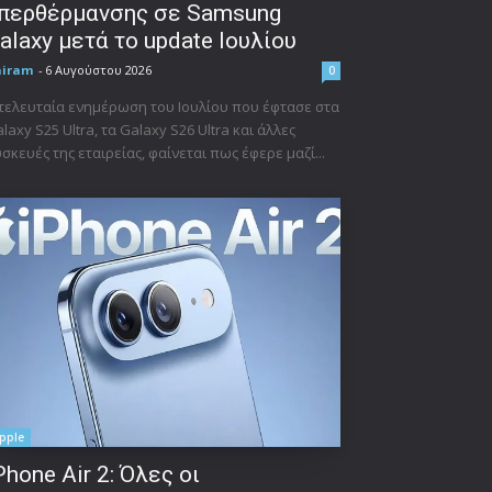
περθέρμανσης σε Samsung
alaxy μετά το update Ιουλίου
niram
-
6 Αυγούστου 2026
0
τελευταία ενημέρωση του Ιουλίου που έφτασε στα
laxy S25 Ultra, τα Galaxy S26 Ultra και άλλες
σκευές της εταιρείας, φαίνεται πως έφερε μαζί...
pple
Phone Air 2: Όλες οι