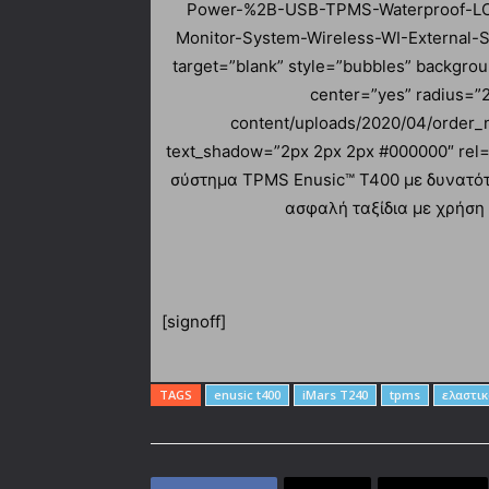
Power-%2B-USB-TPMS-Waterproof-LCD
Monitor-System-Wireless-WI-Externa
target=”blank” style=”bubbles” backgro
center=”yes” radius=”2
content/uploads/2020/04/order_
text_shadow=”2px 2px 2px #000000″ rel=
σύστημα TPMS Enusic™ T400 με δυνατότη
ασφαλή ταξίδια με χρήση
[signoff]
TAGS
enusic t400
iMars T240
tpms
ελαστικ