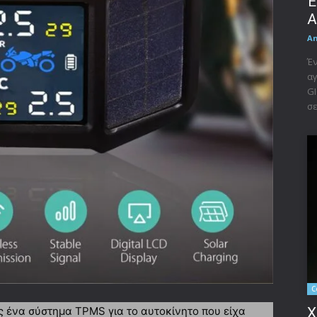
Έ
A
A
Έν
αγ
GI
σε
C
ες ένα σύστημα TPMS για το αυτοκίνητο που είχα
X