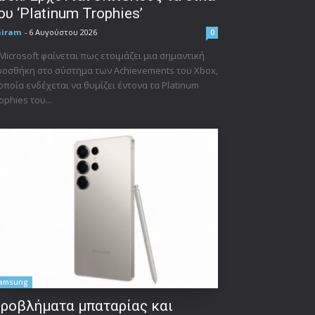
ου ‘Platinum Trophies’
niram
-
6 Αυγούστου 2026
0
Microsoft φαίνεται πως ετοιμάζει μια σημαντική
οσθήκη στο σύστημα των Achievements του Xbox,
οποία ενδέχεται να θυμίζει έντονα τα Platinum
ophies του...
amsung
ροβλήματα μπαταρίας και