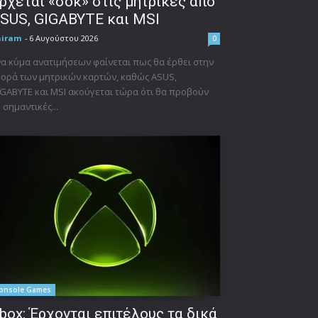
ρχεται «σοκ» στις μητρικές από
SUS, GIGABYTE και MSI
niram
-
6 Αυγούστου 2026
0
α κύμα ανατιμήσεων φαίνεται πως θα έρθει στην
ορά των μητρικών καρτών, καθώς ASUS,
GABYTE και MSI ακούγεται τώρα ότι θα προβούν
 σημαντικές...
onsole Games
box: Έρχονται επιτέλους τα δικά