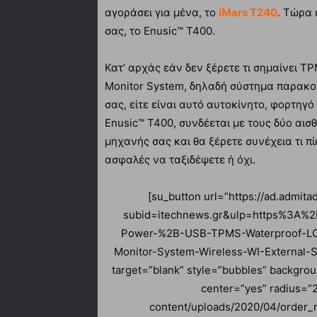
αγοράσει για μένα, το
iMars T240
. Τώρα 
σας, το Enusic™ T400.
Κατ’ αρχάς εάν δεν ξέρετε τι σημαίνει T
Monitor System, δηλαδή σύστημα παρακο
σας, είτε είναι αυτό αυτοκίνητο, φορτηγό
Enusic™ T400, συνδέεται με τους δύο αισ
μηχανής σας και θα ξέρετε συνέχεια τι πί
ασφαλές να ταξιδέψετε ή όχι.
[su_button url=”https://ad.admi
subid=itechnews.gr&ulp=https%3A%
Power-%2B-USB-TPMS-Waterproof-LCD
Monitor-System-Wireless-WI-Externa
target=”blank” style=”bubbles” backgro
center=”yes” radius=”2
content/uploads/2020/04/order_