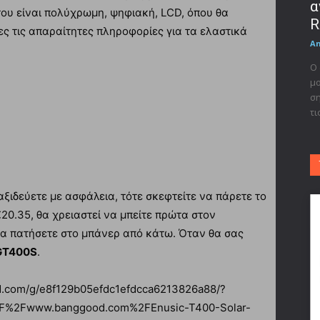
α
του είναι πολύχρωμη, ψηφιακή, LCD, όπου θα
R
ες τις απαραίτητες πληροφορίες για τα ελαστικά
A
Ο 
μο
ση
τι
αξιδεύετε με ασφάλεια, τότε σκεφτείτε να πάρετε το
€20.35, θα χρειαστεί να μπείτε πρώτα στον
να πατήσετε στο μπάνερ από κάτω. Όταν θα σας
GT400S
.
tad.com/g/e8f129b05efdc1efdcca6213826a88/?
2F%2Fwww.banggood.com%2FEnusic-T400-Solar-