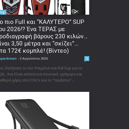
log
o πιο Full και “ΚΑΛΥΤΕΡΟ” SUP
ου 2026!? Ένα ΤΕΡΑΣ με
ροδιαγραφή βάρους 230 κιλών…
ίναι 3,50 μέτρα και “σκίζει”…
τα 172€ κομπλέ! (Βίντεο)
npackman
-
3 Αυγούστου 2026
0
υ Ζητήσατε το πιο Ψαγμένο και Full Sup για το
26... Και Είναι απίστευτα ποιοτικό, γρήγορο και
αθερό χάρις στα 3 Fin's και το "τεράστιο"...