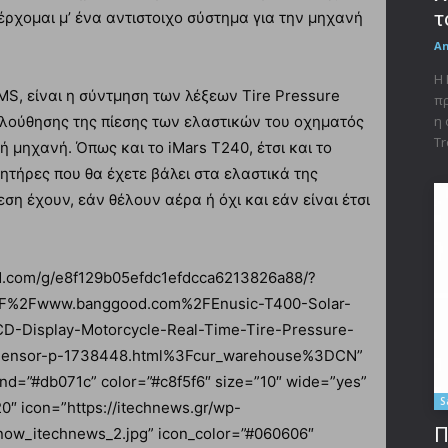
τ
έρχομαι μ’ ένα αντιστοιχο σύστημα για την μηχανή
A
Η 
PMS, είναι η σύντμηση των λέξεων Tire Pressure
πρ
λούθησης της πίεσης των ελαστικών του οχηματός
η 
Tr
 ή μηχανή. Όπως και το iMars T240, έτσι και το
θητήρες που θα έχετε βάλει στα ελαστικά της
εση έχουν, εάν θέλουν αέρα ή όχι και εάν είναι έτσι
tad.com/g/e8f129b05efdc1efdcca6213826a88/?
2F%2Fwww.banggood.com%2FEnusic-T400-Solar-
-Display-Motorcycle-Real-Time-Tire-Pressure-
l-Sensor-p-1738448.html%3Fcur_warehouse%3DCN”
und=”#db071c” color=”#c8f5f6″ size=”10″ wide=”yes”
S
0″ icon=”https://itechnews.gr/wp-
Π
now_itechnews_2.jpg” icon_color=”#060606″