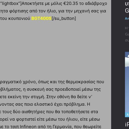
υ
”lightbox”]Αποκτήστε με μόλις €20.35 το αδιάβροχο
G
τα φόρτισης από τον ήλιο, για την μηχανή σας για
 του κουπονιού
BGT400S
[/su_button]
A
Η 
Ga
συ
πραγματικό χρόνο, όπως και της θερμοκρασίας που
οβλήματος, η συσκευή σας προειδοποιεί μέσω της
τε εκείνη την στιγμή. Στην οθόνη θα δείτε ν’
χνοντας σας ποιο ελαστικό έχει πρόβλημα. Η
 τους δύο αισθητήρες που θα τοποθετήσετε στα
A
ρεί να φορτιστεί είτε μέσω του ήλιου, είτε μέσω
i
 το τσιπ Infineon από τη Γερμανία, που θεωρείτε