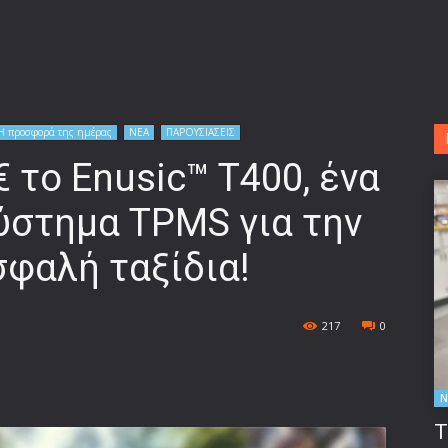
Η προσφορά της ημέρας
ΝΕΑ
ΠΑΡΟΥΣΙΑΣΕΙΣ
 το Enusic™ T400, ένα
ύστημα TPMS για την
σφαλή ταξίδια!
217
0
Ν
Τ