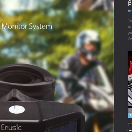
β
A
Το
dr
γι
δη
A
Τ