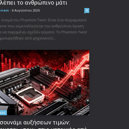
λέπει το ανθρώπινο μάτι
niram
-
6 Αυγούστου 2026
0
 όνομά του Phantom Twist. Είναι ένα πειραματικό
one που εκμεταλλεύεται την ανθρώπινη όραση
α να παραμένει σχεδόν αόρατο. Το Phantom Twist
μιουργήθηκε από μηχανικούς...
sus
σουνάμι αυξήσεων τιμών: