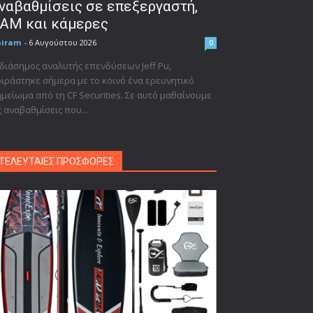
ναβαθμίσεις σε επεξεργαστή,
AM και κάμερες
niram
-
6 Αυγούστου 2026
0
διάσημος αναλυτής επενδύσεων Jeff Pu,
ιράστηκε σήμερα με το κοινό ένα ερευνητικό
μείωμα από τη CF Securities. Σε αυτό μαθαίνουμε
ς αναβαθμίσεις που...
ΤΕΛΕΥΤΑΙΕΣ ΠΡΟΣΦΟΡΕΣ