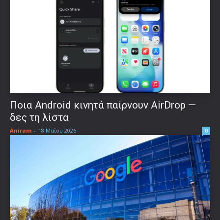
Ποια Android κινητά παίρνουν AirDrop —
δες τη λίστα
Aniram
-
18 Μαΐου 2026
0