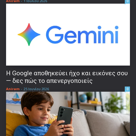
Aniram
-
1 Ιουλίου 2026
0
Η Google αποθηκεύει ήχο και εικόνες σου
— δες πώς το απενεργοποιείς
Aniram
-
25 Ιουνίου 2026
0