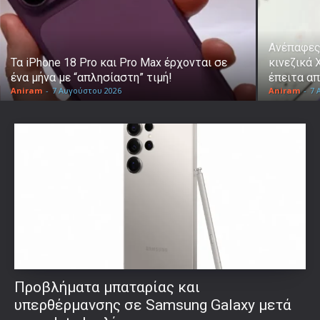
Ανέπαφες
Τα iPhone 18 Pro και Pro Max έρχονται σε
κινεζικά 
ένα μήνα με “απλησίαστη” τιμή!
έπειτα απ
Aniram
-
7 Αυγούστου 2026
Aniram
-
7 
Προβλήματα μπαταρίας και
υπερθέρμανσης σε Samsung Galaxy μετά