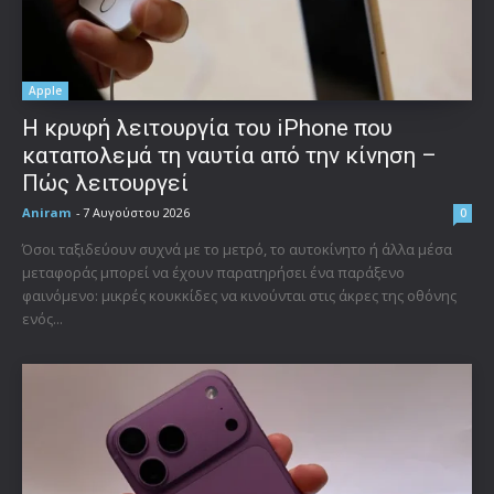
Apple
Η κρυφή λειτουργία του iPhone που
καταπολεμά τη ναυτία από την κίνηση –
Πώς λειτουργεί
Aniram
-
7 Αυγούστου 2026
0
Όσοι ταξιδεύουν συχνά με το μετρό, το αυτοκίνητο ή άλλα μέσα
μεταφοράς μπορεί να έχουν παρατηρήσει ένα παράξενο
φαινόμενο: μικρές κουκκίδες να κινούνται στις άκρες της οθόνης
ενός...