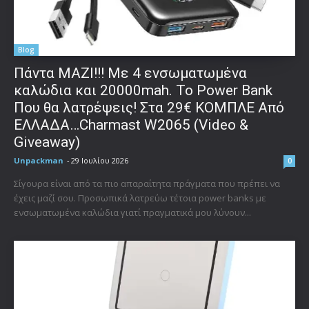
Blog
Πάντα ΜΑΖΙ!!! Με 4 ενσωματωμένα
καλώδια και 20000mah. Το Power Bank
Που θα λατρέψεις! Στα 29€ ΚΟΜΠΛΕ Από
ΕΛΛΑΔΑ…Charmast W2065 (Video &
Giveaway)
Unpackman
-
29 Ιουλίου 2026
0
Σίγουρα είναι από τα πιο απαραίτητα πράγματα που πρέπει να
έχεις μαζί σου. Προσωπικά λατρεύω τέτοια power banks με
ενσωματωμένα καλώδια γιατί πραγματικά μου λύνουν...