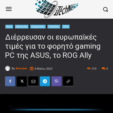
Asus
Αξεσουάρ
Εφαρμογές
Κονσόλες
ΝΕΑ
Διέρρευσαν οι ευρωπαϊκές
τιμές για το φορητό gaming
PC της ASUS, το ROG Ally
By
Aniram
4 Μαΐου 2023
315
0