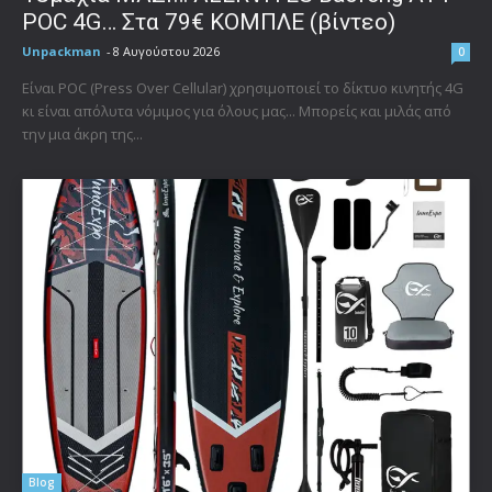
POC 4G… Στα 79€ ΚΟΜΠΛΕ (βίντεο)
Unpackman
-
8 Αυγούστου 2026
0
Είναι POC (Press Over Cellular) χρησιμοποιεί το δίκτυο κινητής 4G
κι είναι απόλυτα νόμιμος για όλους μας... Μπορείς και μιλάς από
την μια άκρη της...
Blog