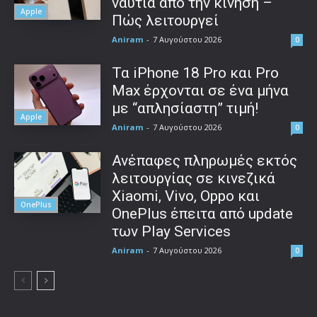
ναυτία από την κίνηση –
Apple
Πώς λειτουργεί
Aniram
-
7 Αυγούστου 2026
0
Τα iPhone 18 Pro και Pro
Max έρχονται σε ένα μήνα
με “απλησίαστη” τιμή!
Apple
Aniram
-
7 Αυγούστου 2026
0
Ανέπαφες πληρωμές εκτός
λειτουργίας σε κινεζικά
Xiaomi, Vivo, Oppo και
OnePlus
OnePlus έπειτα από update
των Play Services
Aniram
-
7 Αυγούστου 2026
0