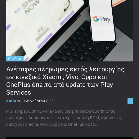
OnePlus
Ανέπαφες πληρωμές εκτός λειτουργίας
σε κινεζικά Xiaomi, Vivo, Oppo και
OnePlus έπειτα από update των Play
Services
Aniram
-
7 Αυγούστου 2026
0
Μια ενημέρωση των Play Services μπλόκαρε σιωπηλά τις
ανέπαφες πληρωμές στα κινητά με κινεζική ROM, αφήνοντας
κατόχους Xiaomi, Vivo, Oppo και OnePlus να το...