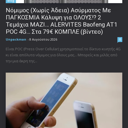
Blog
Νόμιμος (Χωρίς Άδεια) Ασύρματος Με
ΠΑΓΚΟΣΜΙΑ Κάλυψη για ΟΛΟΥΣ!? 2
Τεμάχια ΜΑΖΙ… ALERVITES Baofeng AT1
POC 4G… Στα 79€ ΚΟΜΠΛΕ (βίντεο)
Unpackman
-
8 Αυγούστου 2026
0
Είναι POC (Press Over Cellular) χρησιμοποιεί το δίκτυο κινητής 4G
κι είναι απόλυτα νόμιμος για όλους μας... Μπορείς και μιλάς από
την μια άκρη της...