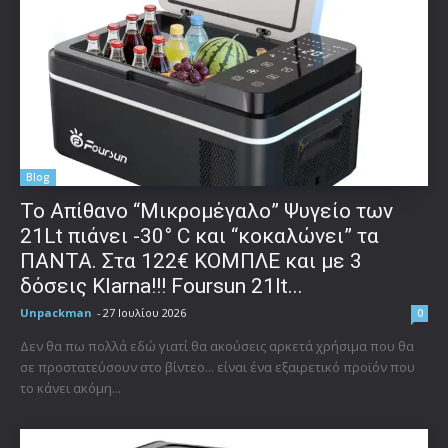
Blog
Το Απίθανο “Μικρομέγαλο” Ψυγείο των
21Lt πιάνει -30° C και “κοκαλώνει” τα
ΠΑΝΤΑ. Στα 122€ ΚΟΜΠΛΕ και με 3
δόσεις Klarna!!! Foursun 21lt...
Unpackman
-
27 Ιουλίου 2026
0
Δεν θα πω πολλά εδώ γιατί θα ακούσεις αρκετά χρήσιμα που θα
σε προστατεύσουν στο βίντεο... είναι ένα εξαιρετικό προϊόν που
το κάνει ακόμη...