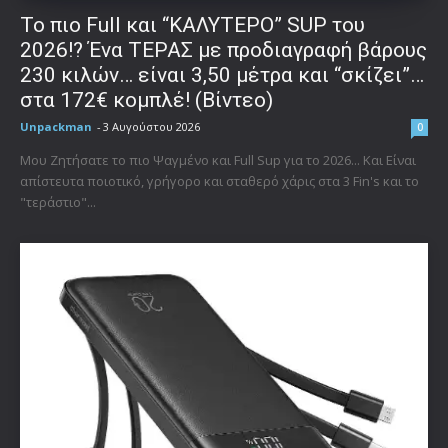
To πιο Full και “ΚΑΛΥΤΕΡΟ” SUP του
2026!? Ένα ΤΕΡΑΣ με προδιαγραφή βάρους
230 κιλών… είναι 3,50 μέτρα και “σκίζει”…
στα 172€ κομπλέ! (Βίντεο)
Unpackman
-
3 Αυγούστου 2026
0
Μου Ζητήσατε το πιο Ψαγμένο και Full Sup για το 2026... Και Είναι
απίστευτα ποιοτικό, γρήγορο και σταθερό χάρις στα 3 Fin's και το
"τεράστιο"...