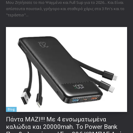
Μου Ζητήσατε το πιο Ψαγμένο και Full Sup για το 2026... Και Είναι
απίστευτα ποιοτικό, γρήγορο και σταθερό χάρις στα 3 Fin's και το
"τεράστιο"...
Blog
Πάντα ΜΑΖΙ!!! Με 4 ενσωματωμένα
καλώδια και 20000mah. Το Power Bank