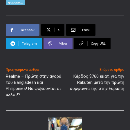
φαρμακα
Facebook
X
Email
Telegram
Viber
Copy URL
Προηγούμενο άρθρο
Επόμενο άρθρο
Realme – Πρώτη στην αγορά
Κέρδος $760 εκατ. για την
του Bangladesh και
Rakuten μετά την πρώτη
Philippines! Να φοβούνται οι
συμφωνία της στην Ευρώπη
άλλοι!?