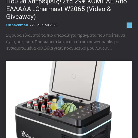
Που θα λατρέψεις! Στα 29€ ΚΟΜΠΛΕ Από
ΕΛΛΑΔΑ…Charmast W2065 (Video &
Giveaway)
Unpackman
-
29 Ιουλίου 2026
0
Σίγουρα είναι από τα πιο απαραίτητα πράγματα που πρέπει να
έχεις μαζί σου. Προσωπικά λατρεύω τέτοια power banks με
ενσωματωμένα καλώδια γιατί πραγματικά μου λύνουν...