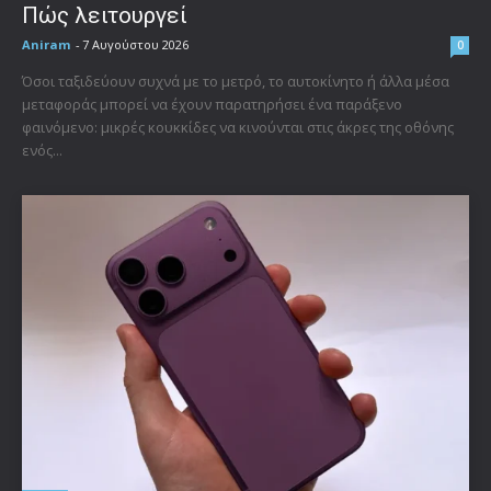
Πώς λειτουργεί
Aniram
-
7 Αυγούστου 2026
0
Όσοι ταξιδεύουν συχνά με το μετρό, το αυτοκίνητο ή άλλα μέσα
μεταφοράς μπορεί να έχουν παρατηρήσει ένα παράξενο
φαινόμενο: μικρές κουκκίδες να κινούνται στις άκρες της οθόνης
ενός...