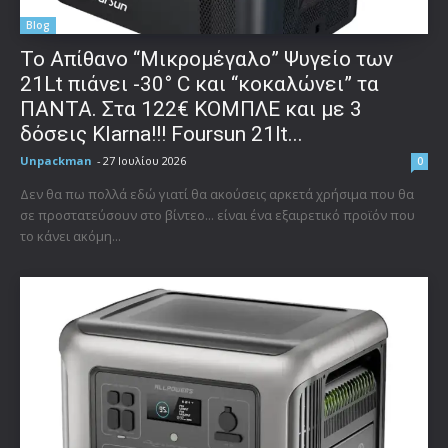
Blog
Το Απίθανο “Μικρομέγαλο” Ψυγείο των
21Lt πιάνει -30° C και “κοκαλώνει” τα
ΠΑΝΤΑ. Στα 122€ ΚΟΜΠΛΕ και με 3
δόσεις Klarna!!! Foursun 21lt...
Unpackman
-
27 Ιουλίου 2026
0
Δεν θα πω πολλά εδώ γιατί θα ακούσεις αρκετά χρήσιμα που θα
σε προστατεύσουν στο βίντεο... είναι ένα εξαιρετικό προϊόν που
το κάνει ακόμη...