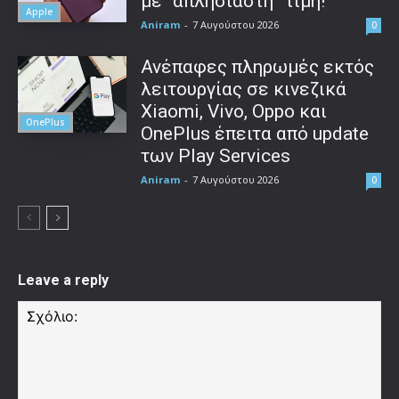
με “απλησίαστη” τιμή!
Apple
Aniram
-
7 Αυγούστου 2026
0
Ανέπαφες πληρωμές εκτός
λειτουργίας σε κινεζικά
Xiaomi, Vivo, Oppo και
OnePlus
OnePlus έπειτα από update
των Play Services
Aniram
-
7 Αυγούστου 2026
0
Leave a reply