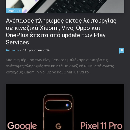
OnePlus
Ανέπαφες πληρωμές εκτός λειτουργίας
σε κινεζικά Xiaomi, Vivo, Oppo και
OnePlus έπειτα από update των Play
Services
Aniram
-
7 Αυγούστου 2026
0
Μια ενημέρωση των Play Services μπλόκαρε σιωπηλά τις
ανέπαφες πληρωμές στα κινητά με κινεζική ROM, αφήνοντας
κατόχους Xiaomi, Vivo, Oppo και OnePlus να το...