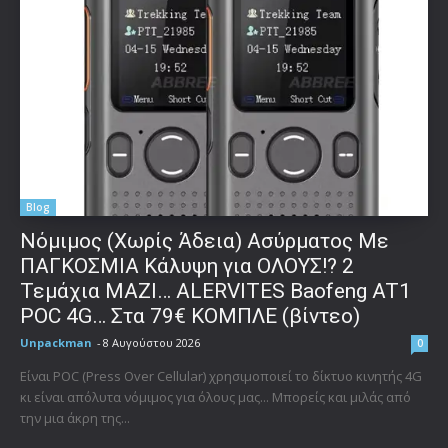
Blog
Νόμιμος (Χωρίς Άδεια) Ασύρματος Με
ΠΑΓΚΟΣΜΙΑ Κάλυψη για ΟΛΟΥΣ!? 2
Τεμάχια ΜΑΖΙ… ALERVITES Baofeng AT1
POC 4G… Στα 79€ ΚΟΜΠΛΕ (βίντεο)
Unpackman
-
8 Αυγούστου 2026
0
Είναι POC (Press Over Cellular) χρησιμοποιεί το δίκτυο κινητής 4G
κι είναι απόλυτα νόμιμος για όλους μας... Μπορείς και μιλάς από
την μια άκρη της...