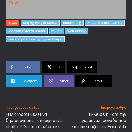
Πηγή
TAGS
Beijing Enlight Media
bloomberg
Huayi Brothers Media
Maoyan Entertainment
mulan
walt disney
κινεζική κινηματογραφική αγορά
Facebook
X
Email
Telegram
Viber
Copy URL
Προηγούμενο άρθρο
Επόμενο άρθρο
Η Microsoft θέλει να
Έκλεισε η Ford την
δημιουργήσει…..υπερφυσικά
γερμανική μονάδα που
chatbot! Δείτε τι σκέφτηκε
κατασκευάζει την Focus! Τι