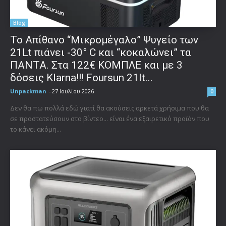
Blog
Το Απίθανο “Μικρομέγαλο” Ψυγείο των
21Lt πιάνει -30° C και “κοκαλώνει” τα
ΠΑΝΤΑ. Στα 122€ ΚΟΜΠΛΕ και με 3
δόσεις Klarna!!! Foursun 21lt...
Unpackman
-
27 Ιουλίου 2026
0
Δεν θα πω πολλά εδώ γιατί θα ακούσεις αρκετά χρήσιμα που θα
σε προστατεύσουν στο βίντεο... είναι ένα εξαιρετικό προϊόν που
το κάνει ακόμη...