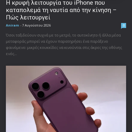
Η κρυφή λειτουργία του iPhone που
καταπολεμά τη ναυτία από την κίνηση –
Πώς λειτουργεί
Aniram
-
7 Αυγούστου 2026
0
Όσοι ταξιδεύουν συχνά με το μετρό, το αυτοκίνητο ή άλλα μέσα
μεταφοράς μπορεί να έχουν παρατηρήσει ένα παράξενο
φαινόμενο: μικρές κουκκίδες να κινούνται στις άκρες της οθόνης
ενός...