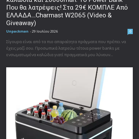
Που θα λατρέψεις! Στα 29€ ΚΟΜΠΛΕ Από
ΕΛΛΑΔΑ…Charmast W2065 (Video &
Giveaway)
Unpackman
-
29 Ιουλίου 2026
0
Σίγουρα είναι από τα πιο απαραίτητα πράγματα που πρέπει να
έχεις μαζί σου. Προσωπικά λατρεύω τέτοια power banks με
ενσωματωμένα καλώδια γιατί πραγματικά μου λύνουν...