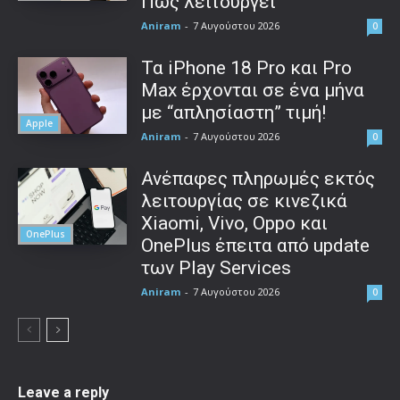
Πώς λειτουργεί
Aniram
-
7 Αυγούστου 2026
0
Τα iPhone 18 Pro και Pro
Max έρχονται σε ένα μήνα
με “απλησίαστη” τιμή!
Apple
Aniram
-
7 Αυγούστου 2026
0
Ανέπαφες πληρωμές εκτός
λειτουργίας σε κινεζικά
Xiaomi, Vivo, Oppo και
OnePlus
OnePlus έπειτα από update
των Play Services
Aniram
-
7 Αυγούστου 2026
0
Leave a reply