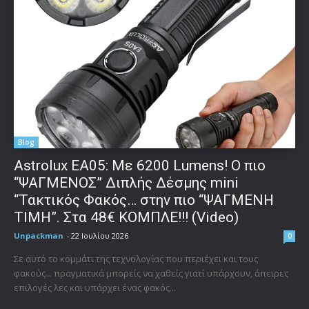
Blog
Astrolux ΕΑ05: Με 6200 Lumens! Ο πιο
“ΨΑΓΜΕΝΟΣ” Διπλής Δέσμης mini
“Τακτικός Φακός… στην πιο “ΨΑΓΜΕΝΗ
ΤΙΜΗ”. Στα 48€ ΚΟΜΠΛΕ!!! (Video)
Unpackman
-
22 Ιουλίου 2026
0
Σε αυτό το κομμάτι της τεχνολογίας που περιέχει και τους
φακούς... πραγματικά μπορείς να χαθείς γιατί υπάρχουν, άπειρες
επιλογές λες και υπάρχει ένας φακός...