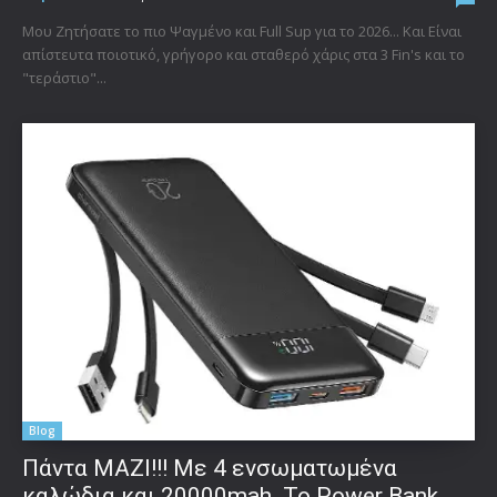
Μου Ζητήσατε το πιο Ψαγμένο και Full Sup για το 2026... Και Είναι
απίστευτα ποιοτικό, γρήγορο και σταθερό χάρις στα 3 Fin's και το
"τεράστιο"...
Blog
Πάντα ΜΑΖΙ!!! Με 4 ενσωματωμένα
καλώδια και 20000mah. Το Power Bank