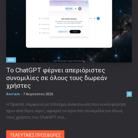
ΝΕΑ
Το ChatGPT φέρνει απεριόριστες
συνομιλίες σε όλους τους δωρεάν
χρήστες
Aniram
-
7 Αυγούστου 2026
0
Η OpenAI, σύμφωνα με επίσημη ανακοίνωση που κυκλοφόρησε
πριν από λίγες ώρες, αφαιρεί τα όρια στη συνομιλία για όλους
τους χρήστες του ChatGPT στα...
ΤΕΛΕΥΤΑΙΕΣ ΠΡΟΣΦΟΡΕΣ