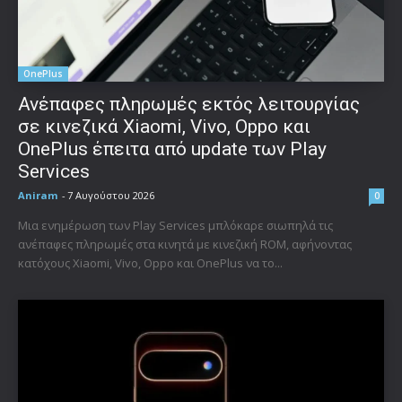
OnePlus
Ανέπαφες πληρωμές εκτός λειτουργίας
σε κινεζικά Xiaomi, Vivo, Oppo και
OnePlus έπειτα από update των Play
Services
Aniram
-
7 Αυγούστου 2026
0
Μια ενημέρωση των Play Services μπλόκαρε σιωπηλά τις
ανέπαφες πληρωμές στα κινητά με κινεζική ROM, αφήνοντας
κατόχους Xiaomi, Vivo, Oppo και OnePlus να το...