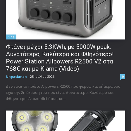
Blog
Φτάνει μέχρι 5,3KWh, με 5000W peak,
Δυνατότερο, Καλύτερο και Φθηνότερο!
Power Station Allpowers R2500 V2 στα
768€ και με Klarna (Video)
Unpackman
-
25 Ιουλίου 2026
0
Δεν είναι το πρώτο Allpowers R2500 που φέρνω και σήμερα σου
έχω την 2η έκδοση του που είναι Δυνατότερο, Καλύτερο και
Φθηνότερο! Ακολουθεί όπως και...