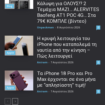
Κάλυψη για ΟΛΟΥΣ!? 2
Blog
Τεμάχια ΜΑΖΙ… ALERVITES
Baofeng AT1 POC 4G… Στα
79€ ΚΟΜΠΛΕ (βίντεο)
Unpackman
-
8 Αυγούστου 2026
0
Η κρυφή λειτουργία του
iPhone που καταπολεμά τη
ναυτία από την κίνηση –
Apple
Πώς λειτουργεί
Aniram
-
7 Αυγούστου 2026
0
Τα iPhone 18 Pro και Pro
Max έρχονται σε ένα μήνα
με “απλησίαστη” τιμή!
Apple
Aniram
-
7 Αυγούστου 2026
0