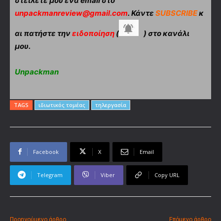
στείλετε μου ένα email στο
unpackmanreview@gmail.com
. Κάντε
SUBSCRIBE
κ
αι πατήστε την
ειδοποίηση
(
) στο κανάλι
μου.
Unpackman
TAGS
ιδιωτικός τομέας
τηλεργασία
Facebook
X
Email
Telegram
Viber
Copy URL
Προηγούμενο άρθρο
Επόμενο άρθρο