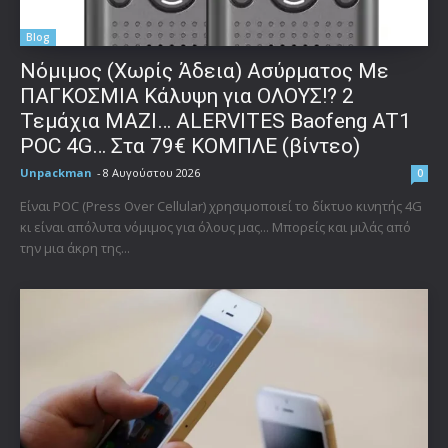
Blog
Νόμιμος (Χωρίς Άδεια) Ασύρματος Με
ΠΑΓΚΟΣΜΙΑ Κάλυψη για ΟΛΟΥΣ!? 2
Τεμάχια ΜΑΖΙ… ALERVITES Baofeng AT1
POC 4G… Στα 79€ ΚΟΜΠΛΕ (βίντεο)
Unpackman
-
8 Αυγούστου 2026
0
Είναι POC (Press Over Cellular) χρησιμοποιεί το δίκτυο κινητής 4G
κι είναι απόλυτα νόμιμος για όλους μας... Μπορείς και μιλάς από
την μια άκρη της...