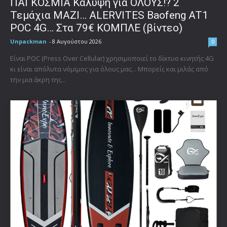
ΠΑΓΚΟΣΜΙΑ Κάλυψη για ΟΛΟΥΣ!? 2
Τεμάχια ΜΑΖΙ… ALERVITES Baofeng AT1
POC 4G… Στα 79€ ΚΟΜΠΛΕ (βίντεο)
Unpackman
-
8 Αυγούστου 2026
0
Είναι POC (Press Over Cellular) χρησιμοποιεί το δίκτυο κινητής 4G
κι είναι απόλυτα νόμιμος για όλους μας... Μπορείς και μιλάς από
την μια άκρη της...