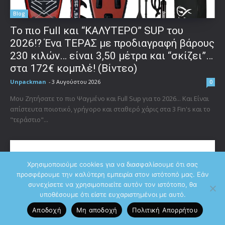
Blog
To πιο Full και “ΚΑΛΥΤΕΡΟ” SUP του
2026!? Ένα ΤΕΡΑΣ με προδιαγραφή βάρους
230 κιλών… είναι 3,50 μέτρα και “σκίζει”…
στα 172€ κομπλέ! (Βίντεο)
Unpackman
-
3 Αυγούστου 2026
0
Μου Ζητήσατε το πιο Ψαγμένο και Full Sup για το 2026... Και Είναι
απίστευτα ποιοτικό, γρήγορο και σταθερό χάρις στα 3 Fin's και το
"τεράστιο"...
Χρησιμοποιούμε cookies για να διασφαλίσουμε ότι σας
προσφέρουμε την καλύτερη εμπειρία στον ιστότοπό μας. Εάν
συνεχίσετε να χρησιμοποιείτε αυτόν τον ιστότοπο, θα
υποθέσουμε ότι είστε ευχαριστημένοι με αυτό.
Αποδοχή
Μη αποδοχή
Πολιτική Aπορρήτου