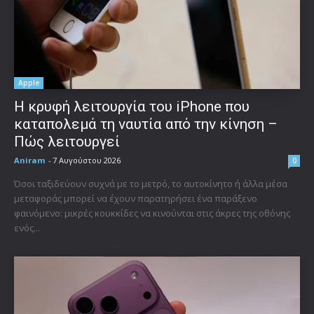
Apple
Η κρυφή λειτουργία του iPhone που
καταπολεμά τη ναυτία από την κίνηση –
Πώς λειτουργεί
Aniram
-
7 Αυγούστου 2026
0
Όσοι ταξιδεύουν συχνά με το μετρό, το αυτοκίνητο ή άλλα μέσα
μεταφοράς μπορεί να έχουν παρατηρήσει ένα παράξενο
φαινόμενο: μικρές κουκκίδες να κινούνται στις άκρες της οθόνης
ενός...