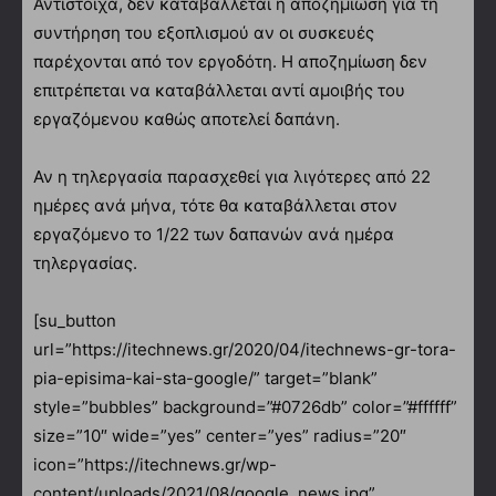
Αντίστοιχα, δεν καταβάλλεται η αποζημίωση για τη
συντήρηση του εξοπλισμού αν οι συσκευές
παρέχονται από τον εργοδότη. Η αποζημίωση δεν
επιτρέπεται να καταβάλλεται αντί αμοιβής του
εργαζόμενου καθώς αποτελεί δαπάνη.
Αν η τηλεργασία παρασχεθεί για λιγότερες από 22
ημέρες ανά μήνα, τότε θα καταβάλλεται στον
εργαζόμενο το 1/22 των δαπανών ανά ημέρα
τηλεργασίας.
[su_button
url=”https://itechnews.gr/2020/04/itechnews-gr-tora-
pia-episima-kai-sta-google/” target=”blank”
style=”bubbles” background=”#0726db” color=”#ffffff”
size=”10″ wide=”yes” center=”yes” radius=”20″
icon=”https://itechnews.gr/wp-
content/uploads/2021/08/google_news.jpg”