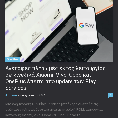
OnePlus
Ανέπαφες πληρωμές εκτός λειτουργίας
σε κινεζικά Xiaomi, Vivo, Oppo και
OnePlus έπειτα από update των Play
Services
Aniram
-
7 Αυγούστου 2026
0
Μια ενημέρωση των Play Services μπλόκαρε σιωπηλά τις
ανέπαφες πληρωμές στα κινητά με κινεζική ROM, αφήνοντας
κατόχους Xiaomi, Vivo, Oppo και OnePlus να το...