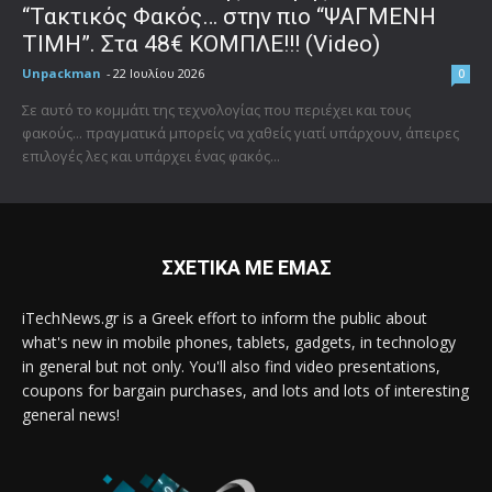
“Τακτικός Φακός… στην πιο “ΨΑΓΜΕΝΗ
ΤΙΜΗ”. Στα 48€ ΚΟΜΠΛΕ!!! (Video)
Unpackman
-
22 Ιουλίου 2026
0
Σε αυτό το κομμάτι της τεχνολογίας που περιέχει και τους
φακούς... πραγματικά μπορείς να χαθείς γιατί υπάρχουν, άπειρες
επιλογές λες και υπάρχει ένας φακός...
ΣΧΕΤΙΚΑ ΜΕ ΕΜΑΣ
iTechNews.gr is a Greek effort to inform the public about
what's new in mobile phones, tablets, gadgets, in technology
in general but not only. You'll also find video presentations,
coupons for bargain purchases, and lots and lots of interesting
general news!