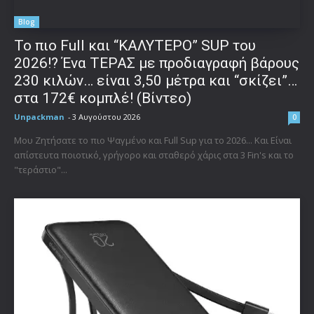
Blog
To πιο Full και “ΚΑΛΥΤΕΡΟ” SUP του
2026!? Ένα ΤΕΡΑΣ με προδιαγραφή βάρους
230 κιλών… είναι 3,50 μέτρα και “σκίζει”…
στα 172€ κομπλέ! (Βίντεο)
Unpackman
-
3 Αυγούστου 2026
0
Μου Ζητήσατε το πιο Ψαγμένο και Full Sup για το 2026... Και Είναι
απίστευτα ποιοτικό, γρήγορο και σταθερό χάρις στα 3 Fin's και το
"τεράστιο"...