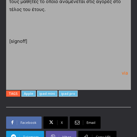
τους μαθητές το οποίο αναμένεται στις αγορές στο
τέλος του έτους.
[signoff]
via
TAGS
Apple
ipad mini
ipad pro
Facebook
X
Email
Telegram
Viber
Copy URL