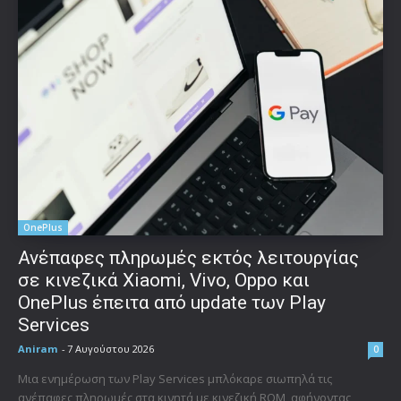
OnePlus
Ανέπαφες πληρωμές εκτός λειτουργίας
σε κινεζικά Xiaomi, Vivo, Oppo και
OnePlus έπειτα από update των Play
Services
Aniram
-
7 Αυγούστου 2026
0
Μια ενημέρωση των Play Services μπλόκαρε σιωπηλά τις
ανέπαφες πληρωμές στα κινητά με κινεζική ROM, αφήνοντας