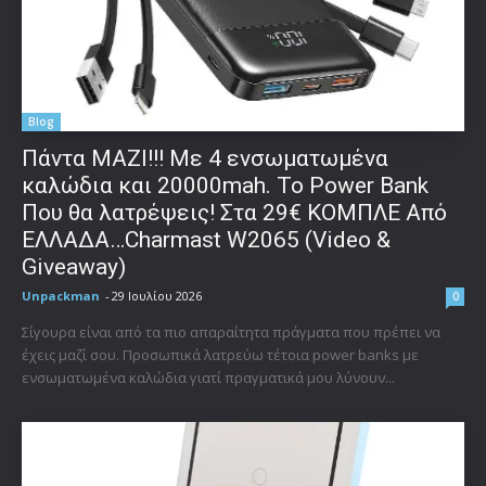
Blog
Πάντα ΜΑΖΙ!!! Με 4 ενσωματωμένα
καλώδια και 20000mah. Το Power Bank
Που θα λατρέψεις! Στα 29€ ΚΟΜΠΛΕ Από
ΕΛΛΑΔΑ…Charmast W2065 (Video &
Giveaway)
Unpackman
-
29 Ιουλίου 2026
0
Σίγουρα είναι από τα πιο απαραίτητα πράγματα που πρέπει να
έχεις μαζί σου. Προσωπικά λατρεύω τέτοια power banks με
ενσωματωμένα καλώδια γιατί πραγματικά μου λύνουν...