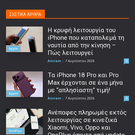
ΣΧΕΤΙΚΑ ΑΡΘΡΑ
Η κρυφή λειτουργία του
iPhone που καταπολεμά τη
ναυτία από την κίνηση –
Apple
Πώς λειτουργεί
Aniram
-
7 Αυγούστου 2026
0
Τα iPhone 18 Pro και Pro
Max έρχονται σε ένα μήνα
με “απλησίαστη” τιμή!
Apple
Aniram
-
7 Αυγούστου 2026
0
Ανέπαφες πληρωμές εκτός
λειτουργίας σε κινεζικά
Xiaomi, Vivo, Oppo και
OnePlus
OnePlus έπειτα από update