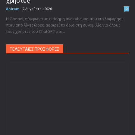
χρήστες
Aniram
-
7 Αυγούστου 2026
0
Η OpenAI, σύμφωνα με επίσημη ανακοίνωση που κυκλοφόρησε
πριν από λίγες ώρες, αφαιρεί τα όρια στη συνομιλία για όλους
τους χρήστες του ChatGPT στα...
ΤΕΛΕΥΤΑΙΕΣ ΠΡΟΣΦΟΡΕΣ