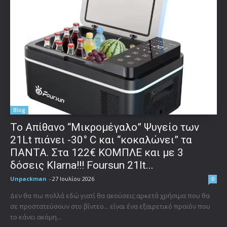
Blog
Το Απίθανο “Μικρομέγαλο” Ψυγείο των
21Lt πιάνει -30° C και “κοκαλώνει” τα
ΠΑΝΤΑ. Στα 122€ ΚΟΜΠΛΕ και με 3
δόσεις Klarna!!! Foursun 21lt...
Unpackman
-
27 Ιουλίου 2026
0
Δεν θα πω πολλά εδώ γιατί θα ακούσεις αρκετά χρήσιμα που θα
σε προστατεύσουν στο βίντεο... είναι ένα εξαιρετικό προϊόν που
το κάνει ακόμη...