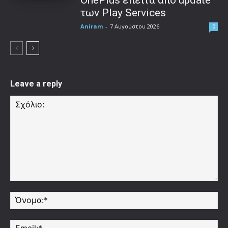
των Play Services
Aniram
-
7 Αυγούστου 2026
0
Leave a reply
Σχόλιο:
Όν
Ema