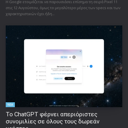
Η Google ετοιμάζεται να παρουσιάσει επίσημα τη σειρά Pixel 11
στις 12 Αυγούστου, όμως το μεγαλύτερο μέρος των specs και των
χαρακτηριστικών έχει ήδη...
ΝΕΑ
Το ChatGPT φέρνει απεριόριστες
συνομιλίες σε όλους τους δωρεάν