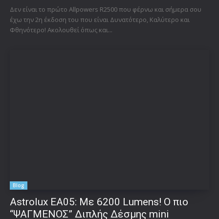
Δεν είναι το πρώτο Allpowers R2500 που φέρνω και σήμερα σου
έχω την 2η έκδοση του που είναι Δυνατότερο, Καλύτερο και
Φθηνότερο! Ακολουθεί όπως και...
Blog
Astrolux ΕΑ05: Με 6200 Lumens! Ο πιο
“ΨΑΓΜΕΝΟΣ” Διπλής Δέσμης mini