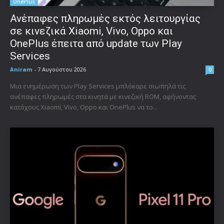
OnePlus
Ανέπαφες πληρωμές εκτός λειτουργίας
σε κινεζικά Xiaomi, Vivo, Oppo και
OnePlus έπειτα από update των Play
Services
Aniram
-
7 Αυγούστου 2026
0
Μια ενημέρωση των Play Services μπλόκαρε σιωπηλά τις
ανέπαφες πληρωμές στα κινητά με κινεζική ROM, αφήνοντας
κατόχους Xiaomi, Vivo, Oppo και OnePlus να το...