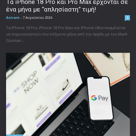
Τα iPhone 18 Pro και Pro Max έρχονται σε
ένα μήνα με “απλησίαστη” τιμή!
Aniram
-
7 Αυγούστου 2026
0
Τα iPhone 18 Pro, iPhone 18 Pro Max και iPhone Ultra αναμένεται
να παρουσιαστούν τον επόμενο μήνα από την Apple, με τον Mark
Gurman...