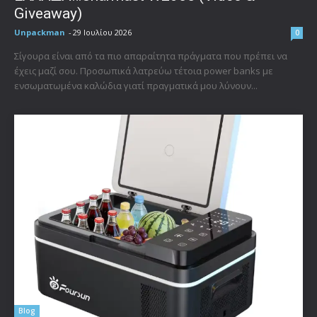
Giveaway)
Unpackman
-
29 Ιουλίου 2026
0
Σίγουρα είναι από τα πιο απαραίτητα πράγματα που πρέπει να
έχεις μαζί σου. Προσωπικά λατρεύω τέτοια power banks με
ενσωματωμένα καλώδια γιατί πραγματικά μου λύνουν...
Blog