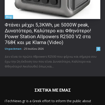
Blog
Φτάνει μέχρι 5,3KWh, με 5000W peak,
Δυνατότερο, Καλύτερο και Φθηνότερο!
Power Station Allpowers R2500 V2 στα
768€ και με Klarna (Video)
Unpackman
-
25 Ιουλίου 2026
0
Δεν είναι το πρώτο Allpowers R2500 που φέρνω και σήμερα σου
έχω την 2η έκδοση του που είναι Δυνατότερο, Καλύτερο και
Φθηνότερο! Ακολουθεί όπως και...
ΣΧΕΤΙΚΑ ΜΕ ΕΜΑΣ
iTechNews.gr is a Greek effort to inform the public about