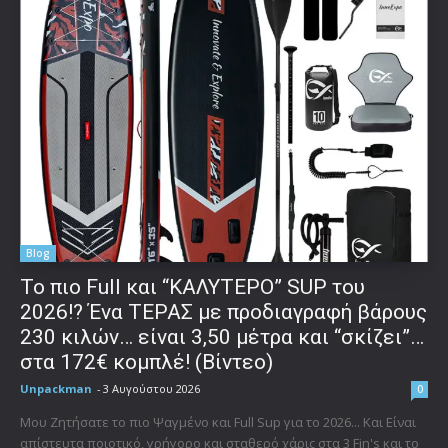
Blog
To πιο Full και “ΚΑΛΥΤΕΡΟ” SUP του
2026!? Ένα ΤΕΡΑΣ με προδιαγραφή βάρους
230 κιλών… είναι 3,50 μέτρα και “σκίζει”…
στα 172€ κομπλέ! (Βίντεο)
Unpackman
-
3 Αυγούστου 2026
0
Μου Ζητήσατε το πιο Ψαγμένο και Full Sup για το 2026... Και Είναι
απίστευτα ποιοτικό, γρήγορο και σταθερό χάρις στα 3 Fin's και το