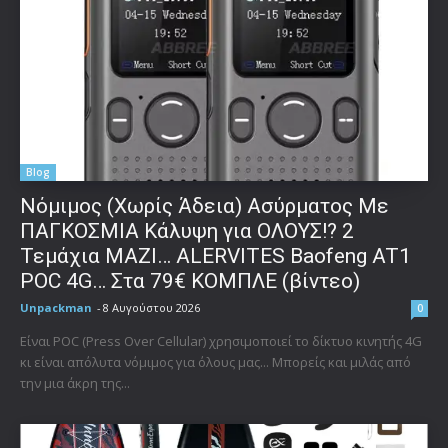
Blog
Νόμιμος (Χωρίς Άδεια) Ασύρματος Με
ΠΑΓΚΟΣΜΙΑ Κάλυψη για ΟΛΟΥΣ!? 2
Τεμάχια ΜΑΖΙ… ALERVITES Baofeng AT1
POC 4G… Στα 79€ ΚΟΜΠΛΕ (βίντεο)
Unpackman
-
8 Αυγούστου 2026
0
Είναι POC (Press Over Cellular) χρησιμοποιεί το δίκτυο κινητής 4G
κι είναι απόλυτα νόμιμος για όλους μας... Μπορείς και μιλάς από
την μια άκρη της...