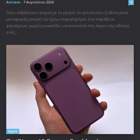
Aniram
-
7 Αυγούστου 2026
0
Όσοι ταξιδεύουν συχνά με το μετρό, το αυτοκίνητο ή άλλα μέσα
μεταφοράς μπορεί να έχουν παρατηρήσει ένα παράξενο
φαινόμενο: μικρές κουκκίδες να κινούνται στις άκρες της οθόνης
ενός...
Apple