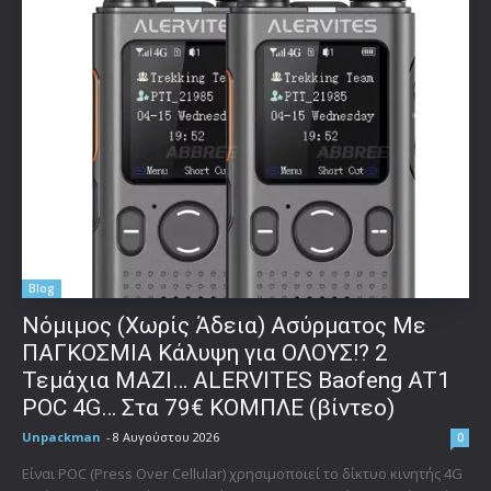
Blog
Νόμιμος (Χωρίς Άδεια) Ασύρματος Με
ΠΑΓΚΟΣΜΙΑ Κάλυψη για ΟΛΟΥΣ!? 2
Τεμάχια ΜΑΖΙ… ALERVITES Baofeng AT1
POC 4G… Στα 79€ ΚΟΜΠΛΕ (βίντεο)
Unpackman
-
8 Αυγούστου 2026
0
Είναι POC (Press Over Cellular) χρησιμοποιεί το δίκτυο κινητής 4G