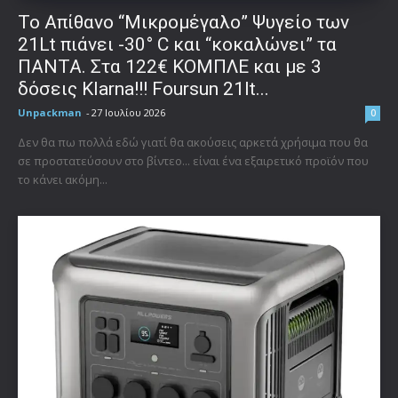
Το Απίθανο “Μικρομέγαλο” Ψυγείο των
21Lt πιάνει -30° C και “κοκαλώνει” τα
ΠΑΝΤΑ. Στα 122€ ΚΟΜΠΛΕ και με 3
δόσεις Klarna!!! Foursun 21lt...
Unpackman
-
27 Ιουλίου 2026
0
Δεν θα πω πολλά εδώ γιατί θα ακούσεις αρκετά χρήσιμα που θα
σε προστατεύσουν στο βίντεο... είναι ένα εξαιρετικό προϊόν που
το κάνει ακόμη...