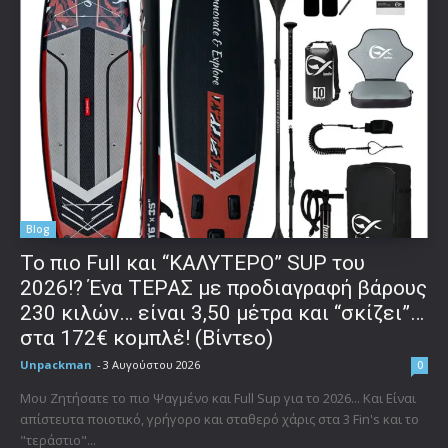
Blog
To πιο Full και “ΚΑΛΥΤΕΡΟ” SUP του
2026!? Ένα ΤΕΡΑΣ με προδιαγραφή βάρους
230 κιλών… είναι 3,50 μέτρα και “σκίζει”…
στα 172€ κομπλέ! (Βίντεο)
Unpackman
-
3 Αυγούστου 2026
0
Μου Ζητήσατε το πιο Ψαγμένο και Full Sup για το 2026... Και Είναι
απίστευτα ποιοτικό, γρήγορο και σταθερό χάρις στα 3 Fin's και το
"τεράστιο"...