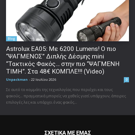
Blog
Astrolux ΕΑ05: Με 6200 Lumens! Ο πιο
“ΨΑΓΜΕΝΟΣ” Διπλής Δέσμης mini
“Τακτικός Φακός… στην πιο “ΨΑΓΜΕΝΗ
ΤΙΜΗ”. Στα 48€ ΚΟΜΠΛΕ!!! (Video)
Unpackman
-
22 Ιουλίου 2026
0
Σε αυτό το κομμάτι της τεχνολογίας που περιέχει και τους
φακούς... πραγματικά μπορείς να χαθείς γιατί υπάρχουν, άπειρες
επιλογές λες και υπάρχει ένας φακός...
ΣΧΕΤΙΚΑ ΜΕ ΕΜΑΣ