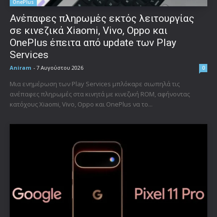
OnePlus
Ανέπαφες πληρωμές εκτός λειτουργίας
σε κινεζικά Xiaomi, Vivo, Oppo και
OnePlus έπειτα από update των Play
Services
Aniram
-
7 Αυγούστου 2026
0
Μια ενημέρωση των Play Services μπλόκαρε σιωπηλά τις
ανέπαφες πληρωμές στα κινητά με κινεζική ROM, αφήνοντας
κατόχους Xiaomi, Vivo, Oppo και OnePlus να το...