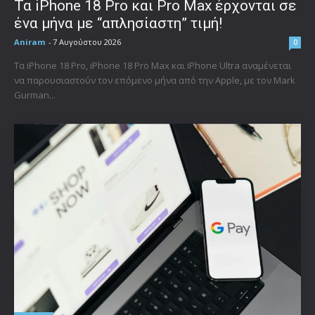
Τα iPhone 18 Pro και Pro Max έρχονται σε
ένα μήνα με “απλησίαστη” τιμή!
Aniram
-
7 Αυγούστου 2026
0
Τα iPhone 18 Pro, iPhone 18 Pro Max και iPhone Ultra αναμένεται
να παρουσιαστούν τον επόμενο μήνα από την Apple, με τον Mark
Gurman...