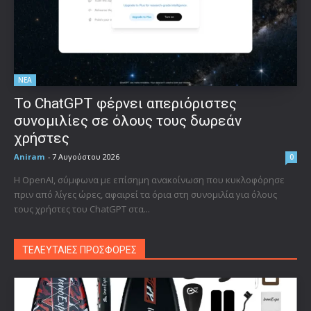
ΝΕΑ
Το ChatGPT φέρνει απεριόριστες
συνομιλίες σε όλους τους δωρεάν
χρήστες
Aniram
-
7 Αυγούστου 2026
0
Η OpenAI, σύμφωνα με επίσημη ανακοίνωση που κυκλοφόρησε
πριν από λίγες ώρες, αφαιρεί τα όρια στη συνομιλία για όλους
τους χρήστες του ChatGPT στα...
ΤΕΛΕΥΤΑΙΕΣ ΠΡΟΣΦΟΡΕΣ