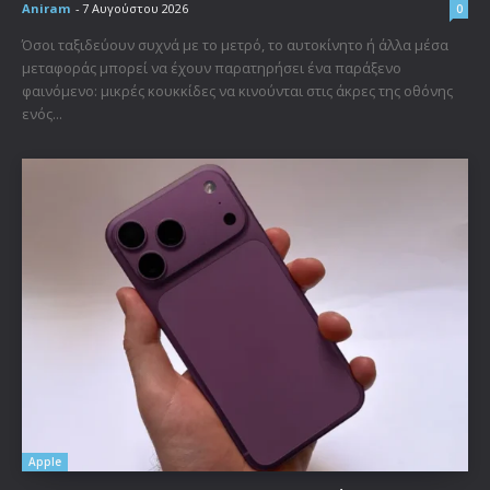
Aniram
-
7 Αυγούστου 2026
0
Όσοι ταξιδεύουν συχνά με το μετρό, το αυτοκίνητο ή άλλα μέσα
μεταφοράς μπορεί να έχουν παρατηρήσει ένα παράξενο
φαινόμενο: μικρές κουκκίδες να κινούνται στις άκρες της οθόνης
ενός...
Apple