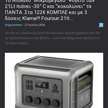
Το Απίθανο “Μικρομέγαλο” Ψυγείο των
21Lt πιάνει -30° C και “κοκαλώνει” τα
ΠΑΝΤΑ. Στα 122€ ΚΟΜΠΛΕ και με 3
δόσεις Klarna!!! Foursun 21lt...
Unpackman
-
27 Ιουλίου 2026
0
Δεν θα πω πολλά εδώ γιατί θα ακούσεις αρκετά χρήσιμα που θα
σε προστατεύσουν στο βίντεο... είναι ένα εξαιρετικό προϊόν που
το κάνει ακόμη...