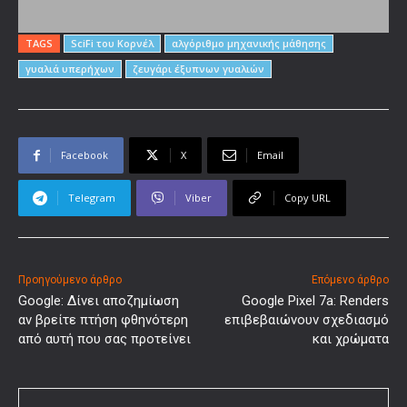
TAGS
SciFi του Κορνέλ
αλγόριθμο μηχανικής μάθησης
γυαλιά υπερήχων
ζευγάρι έξυπνων γυαλιών
Facebook
X
Email
Telegram
Viber
Copy URL
Προηγούμενο άρθρο
Επόμενο άρθρο
Google: Δίνει αποζημίωση
Google Pixel 7a: Renders
αν βρείτε πτήση φθηνότερη
επιβεβαιώνουν σχεδιασμό
από αυτή που σας προτείνει
και χρώματα