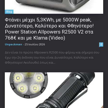
Blog
Φτάνει μέχρι 5,3KWh, με 5000W peak,
Δυνατότερο, Καλύτερο και Φθηνότερο!
Power Station Allpowers R2500 V2 στα
768€ και με Klarna (Video)
Unpackman
-
25 Ιουλίου 2026
0
Δεν είναι το πρώτο Allpowers R2500 που φέρνω και σήμερα σου
έχω την 2η έκδοση του που είναι Δυνατότερο, Καλύτερο και
Φθηνότερο! Ακολουθεί όπως και...