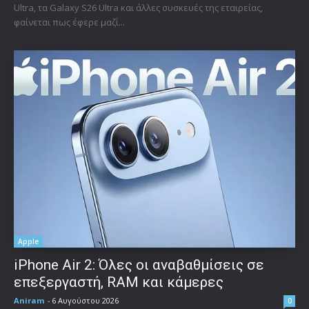
Ultra, τα Galaxy S26 Ultra και άλλες συσκευές της εταιρείας,
φαίνεται πως έφερε μαζί...
Apple
iPhone Air 2: Όλες οι αναβαθμίσεις σε
επεξεργαστή, RAM και κάμερες
Aniram
-
6 Αυγούστου 2026
0