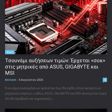
Asus
Τσουνάμι αυξήσεων τιμών: Έρχεται «σοκ»
στις μητρικές από ASUS, GIGABYTE και
MSI
Aniram
-
6 Αυγούστου 2026
0
Ένα κύμα ανατιμήσεων φαίνεται πως θα έρθει στην αγορά των
μητρικών καρτών, καθώς ASUS, GIGABYTE και MSI ακούγεται τώρα
ότι θα προβούν σε σημαντικές...