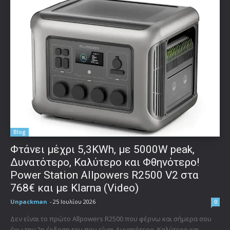
Blog
Φτάνει μέχρι 5,3KWh, με 5000W peak,
Δυνατότερο, Καλύτερο και Φθηνότερο!
Power Station Allpowers R2500 V2 στα
768€ και με Klarna (Video)
Unpackman
-
25 Ιουλίου 2026
0
Δεν είναι το πρώτο Allpowers R2500 που φέρνω και σήμερα σου
έχω την 2η έκδοση του που είναι Δυνατότερο, Καλύτερο και