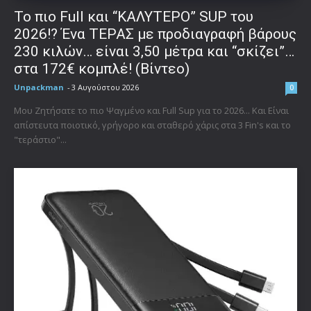
To πιο Full και “ΚΑΛΥΤΕΡΟ” SUP του
2026!? Ένα ΤΕΡΑΣ με προδιαγραφή βάρους
230 κιλών… είναι 3,50 μέτρα και “σκίζει”…
στα 172€ κομπλέ! (Βίντεο)
Unpackman
-
3 Αυγούστου 2026
0
Μου Ζητήσατε το πιο Ψαγμένο και Full Sup για το 2026... Και Είναι
απίστευτα ποιοτικό, γρήγορο και σταθερό χάρις στα 3 Fin's και το
"τεράστιο"...