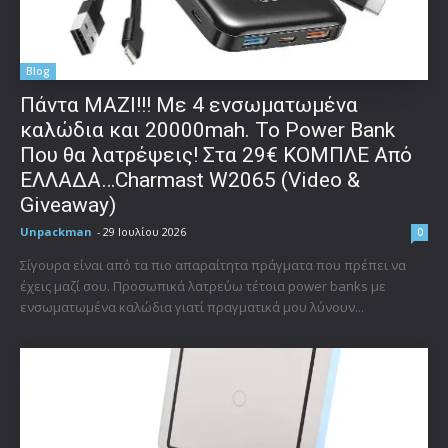
Blog
Πάντα ΜΑΖΙ!!! Με 4 ενσωματωμένα
καλώδια και 20000mah. Το Power Bank
Που θα λατρέψεις! Στα 29€ ΚΟΜΠΛΕ Από
ΕΛΛΑΔΑ…Charmast W2065 (Video &
Giveaway)
Unpackman
-
29 Ιουλίου 2026
0
Σίγουρα είναι από τα πιο απαραίτητα πράγματα που πρέπει να
έχεις μαζί σου. Προσωπικά λατρεύω τέτοια power banks με
ενσωματωμένα καλώδια γιατί πραγματικά μου λύνουν...