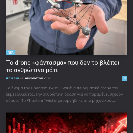
ΝΕΑ
Το drone «φάντασμα» που δεν το βλέπει
το ανθρώπινο μάτι
Aniram
-
6 Αυγούστου 2026
0
Το όνομά του Phantom Twist. Είναι ένα πειραματικό drone που
εκμεταλλεύεται την ανθρώπινη όραση για να παραμένει σχεδόν
αόρατο. Το Phantom Twist δημιουργήθηκε από μηχανικούς...