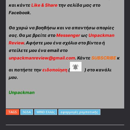
και κάντε
Like & Share
την σελίδα μας στο
Facebook.
Θα χαρώ να βοηθήσω και να απαντήσω απορίες
σας. Θα με βρείτε στο
Messenger
ως
Unpackman
Review
. Αφήστε μου ένα σχόλιο στο βίντεο ή
στείλετε μου ένα email στο
unpackmanreview@gmail.com
. Κάντε
SUBSCRIBE
κ
αι πατήστε την
ειδοποίηση
(
) στο κανάλι
μου.
Unpackman
TAGS
5GSA
WIND Ελλάς
εφαρμογές ρομποτικής