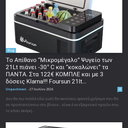
Blog
Το Απίθανο “Μικρομέγαλο” Ψυγείο των
21Lt πιάνει -30° C και “κοκαλώνει” τα
ΠΑΝΤΑ. Στα 122€ ΚΟΜΠΛΕ και με 3
δόσεις Klarna!!! Foursun 21lt...
Unpackman
-
27 Ιουλίου 2026
0
Δεν θα πω πολλά εδώ γιατί θα ακούσεις αρκετά χρήσιμα που θα
σε προστατεύσουν στο βίντεο... είναι ένα εξαιρετικό προϊόν που
το κάνει ακόμη...