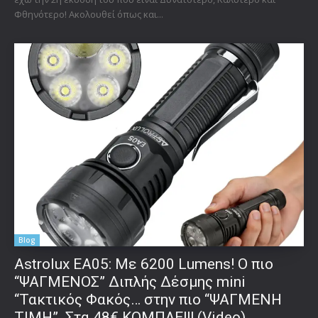
Φθηνότερο! Ακολουθεί όπως και...
Blog
Astrolux ΕΑ05: Με 6200 Lumens! Ο πιο
“ΨΑΓΜΕΝΟΣ” Διπλής Δέσμης mini
“Τακτικός Φακός… στην πιο “ΨΑΓΜΕΝΗ
ΤΙΜΗ”. Στα 48€ ΚΟΜΠΛΕ!!! (Video)