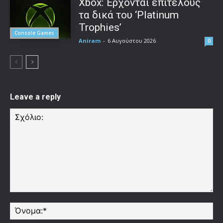
Xbox: Έρχονται επιτέλους
τα δικά του ‘Platinum
Trophies’
Console Games
Aniram
-
6 Αυγούστου 2026
0
Leave a reply
Σχόλιο:
Όν