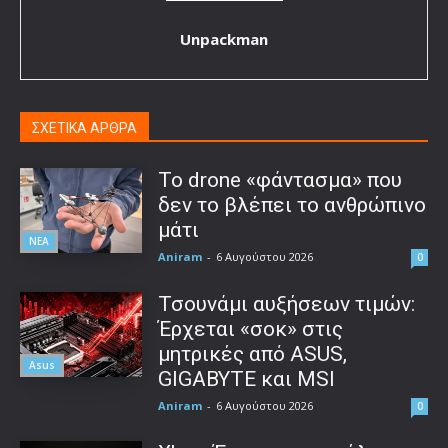
Unpackman
ΣΧΕΤΙΚΑ ΑΡΘΡΑ
Το drone «φάντασμα» που
δεν το βλέπει το ανθρώπινο
μάτι
ΝΕΑ
Aniram
-
6 Αυγούστου 2026
0
Τσουνάμι αυξήσεων τιμών:
Έρχεται «σοκ» στις
μητρικές από ASUS,
Asus
GIGABYTE και MSI
Aniram
-
6 Αυγούστου 2026
0