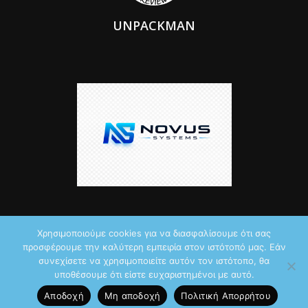
UNPACKMAN
Χρησιμοποιούμε cookies για να διασφαλίσουμε ότι σας
προσφέρουμε την καλύτερη εμπειρία στον ιστότοπό μας. Εάν
© 2026 by iTechNews.gr
συνεχίσετε να χρησιμοποιείτε αυτόν τον ιστότοπο, θα
υποθέσουμε ότι είστε ευχαριστημένοι με αυτό.
Maddoctor dreamed it, Unpackman made it reality,
Novus Systems
Αποδοχή
Μη αποδοχή
Πολιτική Aπορρήτου
created it.