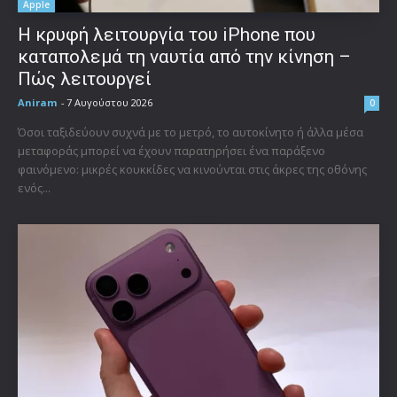
Apple
Η κρυφή λειτουργία του iPhone που
καταπολεμά τη ναυτία από την κίνηση –
Πώς λειτουργεί
Aniram
-
7 Αυγούστου 2026
0
Όσοι ταξιδεύουν συχνά με το μετρό, το αυτοκίνητο ή άλλα μέσα
μεταφοράς μπορεί να έχουν παρατηρήσει ένα παράξενο
φαινόμενο: μικρές κουκκίδες να κινούνται στις άκρες της οθόνης
ενός...