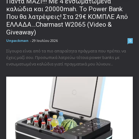
Πάντα ΜΑΖΙ!!! Με 4 ενσωματωμένα
καλώδια και 20000mah. Το Power Bank
Που θα λατρέψεις! Στα 29€ ΚΟΜΠΛΕ Από
ΕΛΛΑΔΑ…Charmast W2065 (Video &
Giveaway)
Unpackman
-
29 Ιουλίου 2026
0
Σίγουρα είναι από τα πιο απαραίτητα πράγματα που πρέπει να
έχεις μαζί σου. Προσωπικά λατρεύω τέτοια power banks με
ενσωματωμένα καλώδια γιατί πραγματικά μου λύνουν...