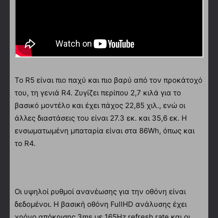
To R5 είναι πιο παχύ και πιο βαρύ από τον προκάτοχό
του, τη γενιά R4. Ζυγίζει περίπου 2,7 κιλά για το
βασικό μοντέλο και έχει πάχος 22,85 χιλ., ενώ οι
άλλες διαστάσεις του είναι 27.3 εκ. και 35,6 εκ. Η
ενσωματωμένη μπαταρία είναι στα 86Wh, όπως και
το R4.
Οι υψηλοί ρυθμοί ανανέωσης για την οθόνη είναι
δεδομένοι. Η βασική οθόνη FullHD ανάλυσης έχει
χρόνο απόκρισης 3ms με 165Hz refresh rate και οι