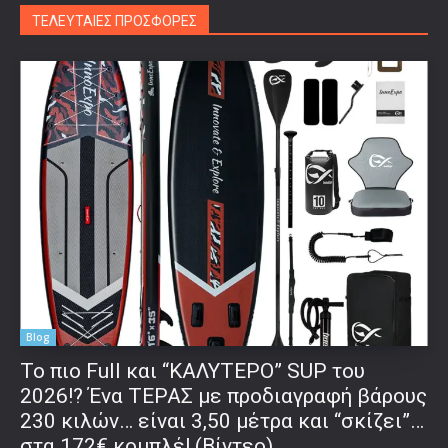
ΤΕΛΕΥΤΑΙΕΣ ΠΡΟΣΦΟΡΕΣ
Blog
To πιο Full και “ΚΑΛΥΤΕΡΟ” SUP του
2026!? Ένα ΤΕΡΑΣ με προδιαγραφή βάρους
230 κιλών… είναι 3,50 μέτρα και “σκίζει”…
στα 172€ κομπλέ! (Βίντεο)