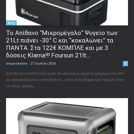
Blog
Το Απίθανο “Μικρομέγαλο” Ψυγείο των
21Lt πιάνει -30° C και “κοκαλώνει” τα
ΠΑΝΤΑ. Στα 122€ ΚΟΜΠΛΕ και με 3
δόσεις Klarna!!! Foursun 21lt...
Unpackman
-
27 Ιουλίου 2026
0
Δεν θα πω πολλά εδώ γιατί θα ακούσεις αρκετά χρήσιμα που θα
σε προστατεύσουν στο βίντεο... είναι ένα εξαιρετικό προϊόν που
το κάνει ακόμη...