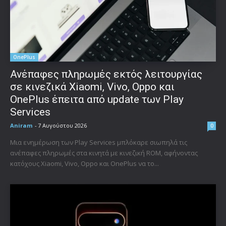
OnePlus
Ανέπαφες πληρωμές εκτός λειτουργίας
σε κινεζικά Xiaomi, Vivo, Oppo και
OnePlus έπειτα από update των Play
Services
Aniram
-
7 Αυγούστου 2026
0
Μια ενημέρωση των Play Services μπλόκαρε σιωπηλά τις
ανέπαφες πληρωμές στα κινητά με κινεζική ROM, αφήνοντας
κατόχους Xiaomi, Vivo, Oppo και OnePlus να το...