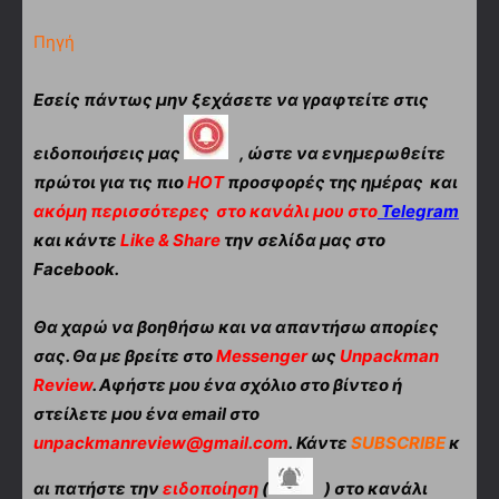
Πηγή
Εσείς πάντως μην ξεχάσετε να γραφτείτε στις
ειδοποιήσεις μας
, ώστε να ενημερωθείτε
πρώτοι για τις πιο
HOT
προσφορές της ημέρας και
ακόμη περισσότερες
στο κανάλι μου στο
Telegram
και κάντε
Like & Share
την σελίδα μας στο
Facebook.
Θα χαρώ να βοηθήσω και να απαντήσω απορίες
σας. Θα με βρείτε στο
Messenger
ως
Unpackman
Review
. Αφήστε μου ένα σχόλιο στο βίντεο ή
στείλετε μου ένα email στο
unpackmanreview@gmail.com
. Κάντε
SUBSCRIBE
κ
αι πατήστε την
ειδοποίηση
(
) στο κανάλι