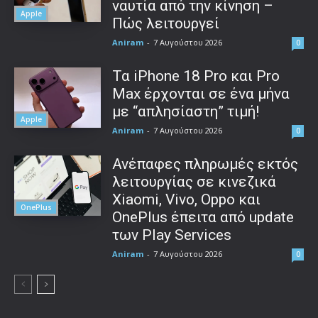
ναυτία από την κίνηση –
Apple
Πώς λειτουργεί
Aniram
-
7 Αυγούστου 2026
0
Τα iPhone 18 Pro και Pro
Max έρχονται σε ένα μήνα
με “απλησίαστη” τιμή!
Apple
Aniram
-
7 Αυγούστου 2026
0
Ανέπαφες πληρωμές εκτός
λειτουργίας σε κινεζικά
Xiaomi, Vivo, Oppo και
OnePlus
OnePlus έπειτα από update
των Play Services
Aniram
-
7 Αυγούστου 2026
0