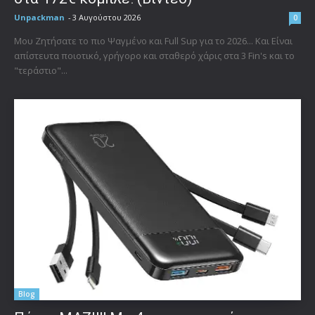
Unpackman
-
3 Αυγούστου 2026
0
Μου Ζητήσατε το πιο Ψαγμένο και Full Sup για το 2026... Και Είναι
απίστευτα ποιοτικό, γρήγορο και σταθερό χάρις στα 3 Fin's και το
"τεράστιο"...
Blog