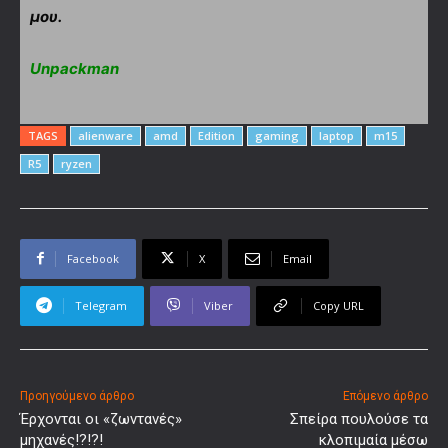
μου.
Unpackman
TAGS
alienware
amd
Edition
gaming
laptop
m15
R5
ryzen
Facebook
X
Email
Telegram
Viber
Copy URL
Προηγούμενο άρθρο
Επόμενο άρθρο
Έρχονται οι «ζωντανές»
Σπείρα πουλούσε τα
μηχανές!?!?!
κλοπιμαία μέσω