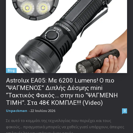
Blog
Astrolux ΕΑ05: Με 6200 Lumens! Ο πιο
“ΨΑΓΜΕΝΟΣ” Διπλής Δέσμης mini
“Τακτικός Φακός… στην πιο “ΨΑΓΜΕΝΗ
ΤΙΜΗ”. Στα 48€ ΚΟΜΠΛΕ!!! (Video)
Unpackman
-
22 Ιουλίου 2026
0
Σε αυτό το κομμάτι της τεχνολογίας που περιέχει και τους
φακούς... πραγματικά μπορείς να χαθείς γιατί υπάρχουν, άπειρες
επιλογές λες και υπάρχει ένας φακός...