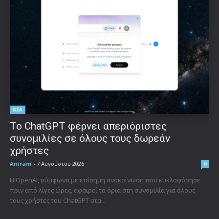
ΝΕΑ
Το ChatGPT φέρνει απεριόριστες
συνομιλίες σε όλους τους δωρεάν
χρήστες
Aniram
-
7 Αυγούστου 2026
0
Η OpenAI, σύμφωνα με επίσημη ανακοίνωση που κυκλοφόρησε
πριν από λίγες ώρες, αφαιρεί τα όρια στη συνομιλία για όλους
τους χρήστες του ChatGPT στα...