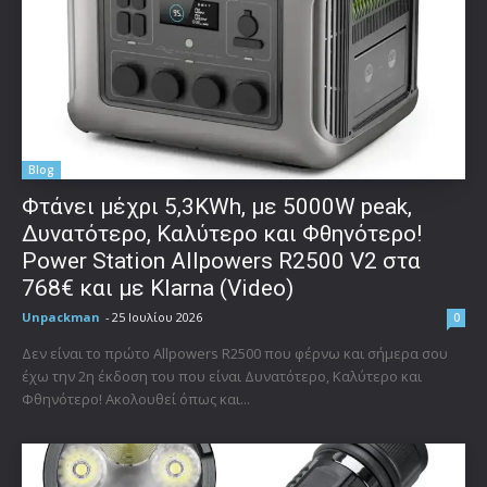
Blog
Φτάνει μέχρι 5,3KWh, με 5000W peak,
Δυνατότερο, Καλύτερο και Φθηνότερο!
Power Station Allpowers R2500 V2 στα
768€ και με Klarna (Video)
Unpackman
-
25 Ιουλίου 2026
0
Δεν είναι το πρώτο Allpowers R2500 που φέρνω και σήμερα σου
έχω την 2η έκδοση του που είναι Δυνατότερο, Καλύτερο και
Φθηνότερο! Ακολουθεί όπως και...