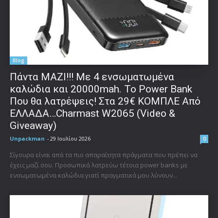
Blog
Πάντα ΜΑΖΙ!!! Με 4 ενσωματωμένα
καλώδια και 20000mah. Το Power Bank
Που θα λατρέψεις! Στα 29€ ΚΟΜΠΛΕ Από
ΕΛΛΑΔΑ…Charmast W2065 (Video &
Giveaway)
Unpackman
-
29 Ιουλίου 2026
0
Σίγουρα είναι από τα πιο απαραίτητα πράγματα που πρέπει να
έχεις μαζί σου. Προσωπικά λατρεύω τέτοια power banks με
ενσωματωμένα καλώδια γιατί πραγματικά μου λύνουν...