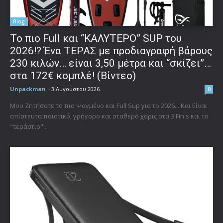
Blog
To πιο Full και “ΚΑΛΥΤΕΡΟ” SUP του
2026!? Ένα ΤΕΡΑΣ με προδιαγραφή βάρους
230 κιλών… είναι 3,50 μέτρα και “σκίζει”…
στα 172€ κομπλέ! (Βίντεο)
Unpackman
-
3 Αυγούστου 2026
0
Μου Ζητήσατε το πιο Ψαγμένο και Full Sup για το 2026... Και Είναι
απίστευτα ποιοτικό, γρήγορο και σταθερό χάρις στα 3 Fin's και το
"τεράστιο"...