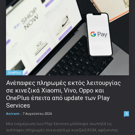
OnePlus
Ανέπαφες πληρωμές εκτός λειτουργίας
σε κινεζικά Xiaomi, Vivo, Oppo και
OnePlus έπειτα από update των Play
Services
Aniram
-
7 Αυγούστου 2026
0
Μια ενημέρωση των Play Services μπλόκαρε σιωπηλά τις
ανέπαφες πληρωμές στα κινητά με κινεζική ROM, αφήνοντας