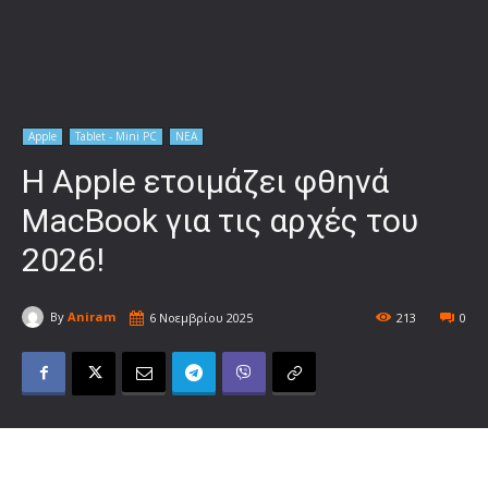
Apple
Tablet - Mini PC
ΝΕΑ
H Apple ετοιμάζει φθηνά
MacBook για τις αρχές του
2026!
By
Aniram
6 Νοεμβρίου 2025
213
0