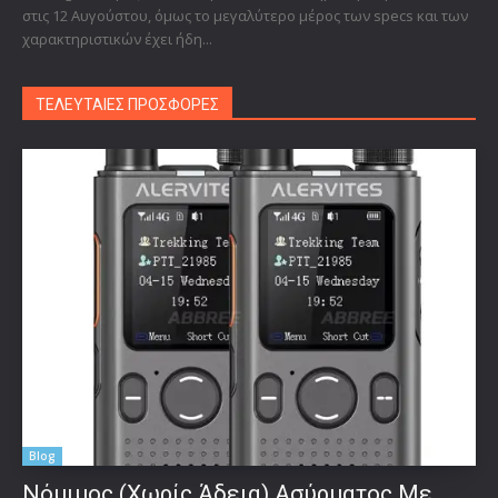
στις 12 Αυγούστου, όμως το μεγαλύτερο μέρος των specs και των
χαρακτηριστικών έχει ήδη...
ΤΕΛΕΥΤΑΙΕΣ ΠΡΟΣΦΟΡΕΣ
Blog
Νόμιμος (Χωρίς Άδεια) Ασύρματος Με