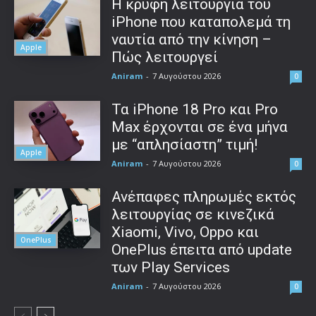
Η κρυφή λειτουργία του
iPhone που καταπολεμά τη
ναυτία από την κίνηση –
Apple
Πώς λειτουργεί
Aniram
-
7 Αυγούστου 2026
0
Τα iPhone 18 Pro και Pro
Max έρχονται σε ένα μήνα
με “απλησίαστη” τιμή!
Apple
Aniram
-
7 Αυγούστου 2026
0
Ανέπαφες πληρωμές εκτός
λειτουργίας σε κινεζικά
Xiaomi, Vivo, Oppo και
OnePlus
OnePlus έπειτα από update
των Play Services
Aniram
-
7 Αυγούστου 2026
0