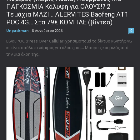
ΠΑΓΚΟΣΜΙΑ Κάλυψη για ΟΛΟΥΣ!? 2
Τεμάχια ΜΑΖΙ… ALERVITES Baofeng AT1
POC 4G… Στα 79€ ΚΟΜΠΛΕ (βίντεο)
Unpackman
-
8 Αυγούστου 2026
0
Είναι POC (Press Over Cellular) χρησιμοποιεί το δίκτυο κινητής 4G
κι είναι απόλυτα νόμιμος για όλους μας... Μπορείς και μιλάς από
την μια άκρη της...