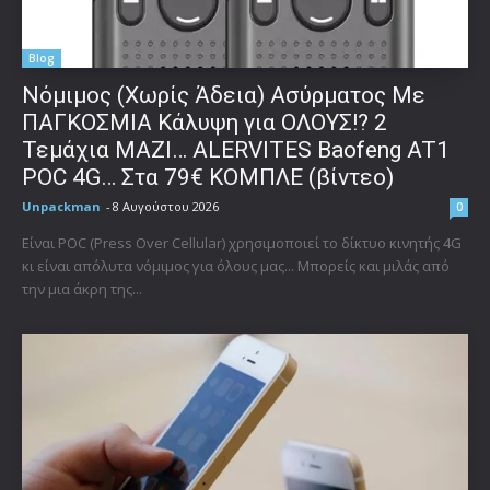
Blog
Νόμιμος (Χωρίς Άδεια) Ασύρματος Με
ΠΑΓΚΟΣΜΙΑ Κάλυψη για ΟΛΟΥΣ!? 2
Τεμάχια ΜΑΖΙ… ALERVITES Baofeng AT1
POC 4G… Στα 79€ ΚΟΜΠΛΕ (βίντεο)
Unpackman
-
8 Αυγούστου 2026
0
Είναι POC (Press Over Cellular) χρησιμοποιεί το δίκτυο κινητής 4G
κι είναι απόλυτα νόμιμος για όλους μας... Μπορείς και μιλάς από
την μια άκρη της...