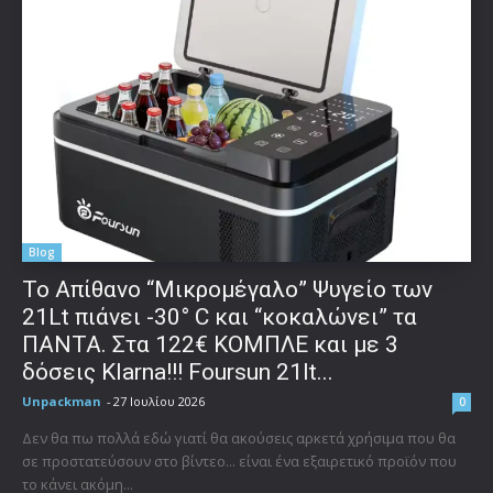
Blog
Το Απίθανο “Μικρομέγαλο” Ψυγείο των
21Lt πιάνει -30° C και “κοκαλώνει” τα
ΠΑΝΤΑ. Στα 122€ ΚΟΜΠΛΕ και με 3
δόσεις Klarna!!! Foursun 21lt...
Unpackman
-
27 Ιουλίου 2026
0
Δεν θα πω πολλά εδώ γιατί θα ακούσεις αρκετά χρήσιμα που θα
σε προστατεύσουν στο βίντεο... είναι ένα εξαιρετικό προϊόν που
το κάνει ακόμη...