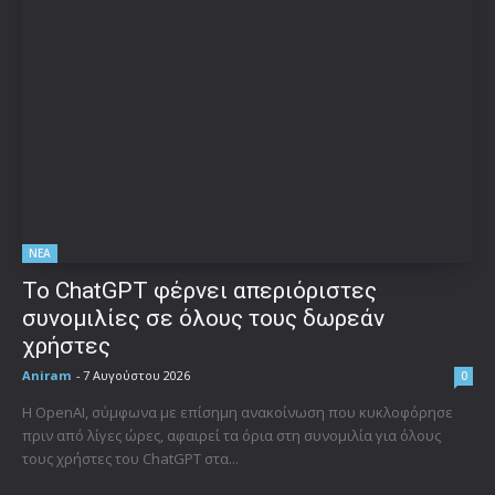
ΝΕΑ
Το ChatGPT φέρνει απεριόριστες
συνομιλίες σε όλους τους δωρεάν
χρήστες
Aniram
-
7 Αυγούστου 2026
0
Η OpenAI, σύμφωνα με επίσημη ανακοίνωση που κυκλοφόρησε
πριν από λίγες ώρες, αφαιρεί τα όρια στη συνομιλία για όλους
τους χρήστες του ChatGPT στα...