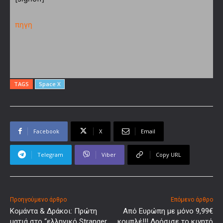
πηγη
TAGS
Space X
Facebook
X
Email
Telegram
Viber
Copy URL
Προηγούμενο άρθρο
Επόμενο άρθρο
Κομάντα & Δράκοι: Πρώτη
Από Ευρώπη με μόνο 9,99€
ματιά στο “ελληνικό Stranger
κομπλέ!!! Δρόσισε το κινητό