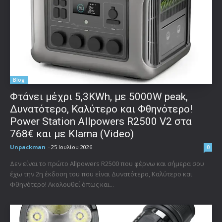
Blog
Φτάνει μέχρι 5,3KWh, με 5000W peak,
Δυνατότερο, Καλύτερο και Φθηνότερο!
Power Station Allpowers R2500 V2 στα
768€ και με Klarna (Video)
Unpackman
-
25 Ιουλίου 2026
0
Δεν είναι το πρώτο Allpowers R2500 που φέρνω και σήμερα σου
έχω την 2η έκδοση του που είναι Δυνατότερο, Καλύτερο και
Φθηνότερο! Ακολουθεί όπως και...