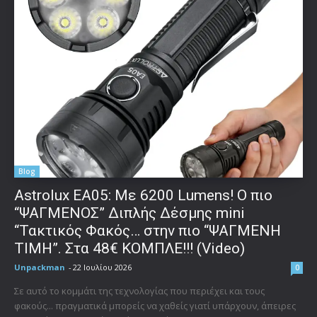
Blog
Astrolux ΕΑ05: Με 6200 Lumens! Ο πιο
“ΨΑΓΜΕΝΟΣ” Διπλής Δέσμης mini
“Τακτικός Φακός… στην πιο “ΨΑΓΜΕΝΗ
ΤΙΜΗ”. Στα 48€ ΚΟΜΠΛΕ!!! (Video)
Unpackman
-
22 Ιουλίου 2026
0
Σε αυτό το κομμάτι της τεχνολογίας που περιέχει και τους
φακούς... πραγματικά μπορείς να χαθείς γιατί υπάρχουν, άπειρες