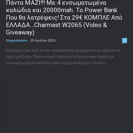
Πάντα ΜΑΖΙ!!! Με 4 ενσωματωμένα
καλώδια και 20000mah. Το Power Bank
Που θα λατρέψεις! Στα 29€ ΚΟΜΠΛΕ Από
ΕΛΛΑΔΑ…Charmast W2065 (Video &
Giveaway)
Unpackman
-
29 Ιουλίου 2026
0
Σίγουρα είναι από τα πιο απαραίτητα πράγματα που πρέπει να
έχεις μαζί σου. Προσωπικά λατρεύω τέτοια power banks με
ενσωματωμένα καλώδια γιατί πραγματικά μου λύνουν...