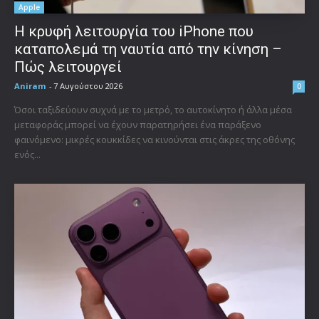
Apple
Η κρυφή λειτουργία του iPhone που
καταπολεμά τη ναυτία από την κίνηση –
Πώς λειτουργεί
Aniram
-
7 Αυγούστου 2026
0
Όσοι ταξιδεύουν συχνά με το μετρό, το αυτοκίνητο ή άλλα μέσα
μεταφοράς μπορεί να έχουν παρατηρήσει ένα παράξενο
φαινόμενο: μικρές κουκκίδες να κινούνται στις άκρες της οθόνης
ενός...