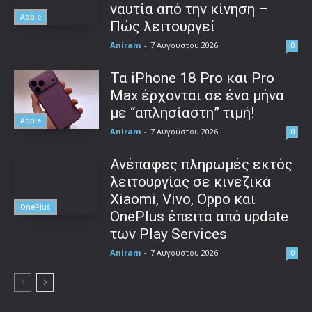
ναυτία από την κίνηση –
Apple
Πώς λειτουργεί
Aniram
-
7 Αυγούστου 2026
0
Τα iPhone 18 Pro και Pro
Max έρχονται σε ένα μήνα
με “απλησίαστη” τιμή!
Apple
Aniram
-
7 Αυγούστου 2026
0
Ανέπαφες πληρωμές εκτός
λειτουργίας σε κινεζικά
Xiaomi, Vivo, Oppo και
OnePlus
OnePlus έπειτα από update
των Play Services
Aniram
-
7 Αυγούστου 2026
0