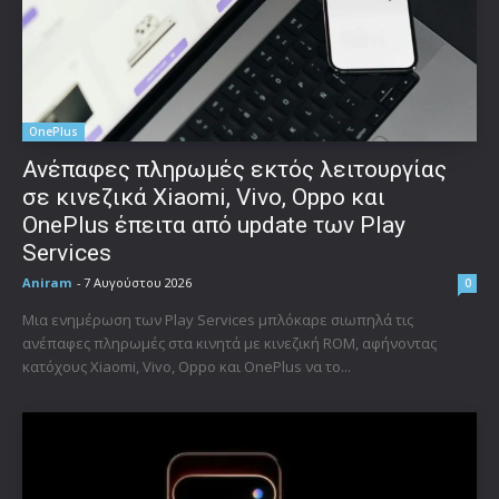
OnePlus
Ανέπαφες πληρωμές εκτός λειτουργίας
σε κινεζικά Xiaomi, Vivo, Oppo και
OnePlus έπειτα από update των Play
Services
Aniram
-
7 Αυγούστου 2026
0
Μια ενημέρωση των Play Services μπλόκαρε σιωπηλά τις
ανέπαφες πληρωμές στα κινητά με κινεζική ROM, αφήνοντας
κατόχους Xiaomi, Vivo, Oppo και OnePlus να το...