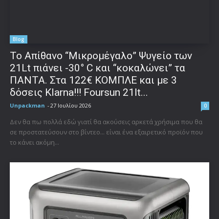
Blog
Το Απίθανο “Μικρομέγαλο” Ψυγείο των
21Lt πιάνει -30° C και “κοκαλώνει” τα
ΠΑΝΤΑ. Στα 122€ ΚΟΜΠΛΕ και με 3
δόσεις Klarna!!! Foursun 21lt...
Unpackman
-
27 Ιουλίου 2026
0
Δεν θα πω πολλά εδώ γιατί θα ακούσεις αρκετά χρήσιμα που θα
σε προστατεύσουν στο βίντεο... είναι ένα εξαιρετικό προϊόν που
το κάνει ακόμη...