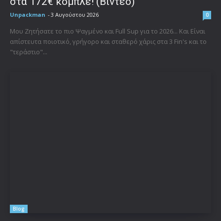
στα 172€ κομπλέ! (Βίντεο)
Unpackman
-
3 Αυγούστου 2026
0
Μου Ζητήσατε το πιο Ψαγμένο και Full Sup για το 2026... Και Είναι
απίστευτα ποιοτικό, γρήγορο και σταθερό χάρις στα 3 Fin's και το
"τεράστιο"...
Blog