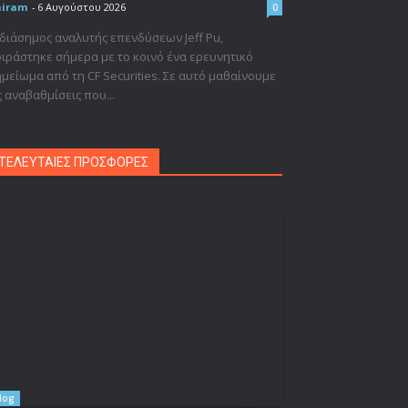
niram
-
6 Αυγούστου 2026
0
διάσημος αναλυτής επενδύσεων Jeff Pu,
ιράστηκε σήμερα με το κοινό ένα ερευνητικό
μείωμα από τη CF Securities. Σε αυτό μαθαίνουμε
ς αναβαθμίσεις που...
ΤΕΛΕΥΤΑΙΕΣ ΠΡΟΣΦΟΡΕΣ
log