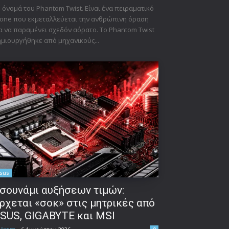
 όνομά του Phantom Twist. Είναι ένα πειραματικό
one που εκμεταλλεύεται την ανθρώπινη όραση
α να παραμένει σχεδόν αόρατο. Το Phantom Twist
μιουργήθηκε από μηχανικούς...
sus
σουνάμι αυξήσεων τιμών:
ρχεται «σοκ» στις μητρικές από
SUS, GIGABYTE και MSI