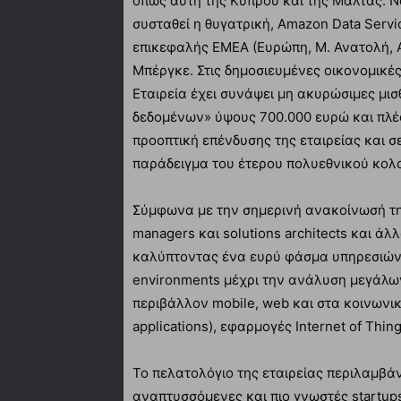
όπως αυτή της Κύπρου και της Μάλτας. Ν
συσταθεί η θυγατρική, Amazon Data Servi
επικεφαλής ΕΜΕΑ (Ευρώπη, Μ. Ανατολή, Α
Μπέργκε. Στις δημοσιευμένες οικονομικέ
Εταιρεία έχει συνάψει μη ακυρώσιμες μι
δεδομένων» ύψους 700.000 ευρώ και πλέο
προοπτική επένδυσης της εταιρείας και σε
παράδειγμα του έτερου πολυεθνικού κολο
Σύμφωνα με την σημερινή ανακοίνωσή της
managers και solutions architects και ά
καλύπτοντας ένα ευρύ φάσμα υπηρεσιών α
environments μέχρι την ανάλυση μεγάλων
περιβάλλον mobile, web και στα κοινωνικ
applications), εφαρμογές Internet of Thin
Το πελατολόγιο της εταιρείας περιλαμβάν
αναπτυσσόμενες και πιο γνωστές startups