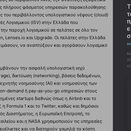
T
ός πλήρους φάσματος υπηρεσιών παρακολούθησης
τ
σης του περιβάλλοντος υπολογιστικού νέφους (cloud)
π
ές Λογισμικού (ISV) στην Ελλάδα που
ε
 την παροχή λογισμικού σε πελάτες σε όλο τον
σ
on, Lenses.io και Upgrade. Οι πελάτες στην Ελλάδα
U
ιμάσουν, να αναπτύξουν και αγοράσουν λογισμικό
Μο
20
στ
λαμβάνουν την ασφαλή υπολογιστική ισχύ
age), δικτύωση (networking), βάσεις δεδομένων,
τεχνητής νοημοσύνης (ΑΙ) και νοηµοσύνης των
ή on-demand ή pay-as-you-go υπηρεσιών στους
χημένες startups διεθνώς όπως η Airbnb και το
 η Formula 1 και το Twitter, καθώς και δημόσιοι
ς Διαστήματος, η Ευρωπαϊκή Επιτροπή, το
ιλείου και η NASA χρησιμοποιούν τις υπηρεσίες
 ευέλικτες και να διατηρούν χαμηλά τα κόστη