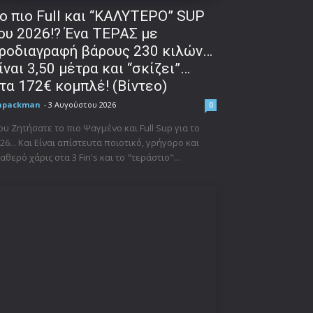
o πιο Full και “ΚΑΛΥΤΕΡΟ” SUP
ου 2026!? Ένα ΤΕΡΑΣ με
ροδιαγραφή βάρους 230 κιλών…
ίναι 3,50 μέτρα και “σκίζει”…
τα 172€ κομπλέ! (Βίντεο)
npackman
-
3 Αυγούστου 2026
0
υ Ζητήσατε το πιο Ψαγμένο και Full Sup για το
26... Και Είναι απίστευτα ποιοτικό, γρήγορο και
αθερό χάρις στα 3 Fin's και το "τεράστιο"...