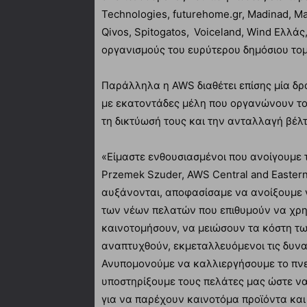
Technologies, futurehome.gr, Madinad, Ma
Qivos, Spitogatos, Voiceland, Wind Ελλάς
οργανισμούς του ευρύτερου δημόσιου το
Παράλληλα η AWS διαθέτει επίσης μία δρ
με εκατοντάδες μέλη που οργανώνουν το
τη δικτύωσή τους και την ανταλλαγή βέλ
«Είμαστε ενθουσιασμένοι που ανοίγουμε
Przemek Szuder, AWS Central and Easter
αυξάνονται, αποφασίσαμε να ανοίξουμε 
των νέων πελατών που επιθυμούν να χρησ
καινοτομήσουν, να μειώσουν τα κόστη τ
αναπτυχθούν, εκμεταλλευόμενοι τις δυνα
Ανυπομονούμε να καλλιεργήσουμε το πνε
υποστηρίξουμε τους πελάτες μας ώστε ν
για να παρέχουν καινοτόμα προϊόντα και