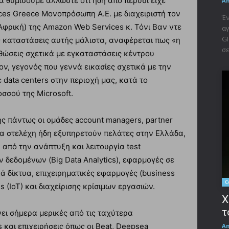
α θυμίσουμε άλλωστε ότι ήδη από πέρυσι είχε
A
ces Greece Μονοπρόσωπη Α.Ε. με διαχειριστή τον
Έν
φρική) της Amazon Web Services κ. Τόνι Βαν ντε
αγ
GI
ς καταστάσεις αυτής μάλιστα, αναφέρεται πως «η
σε
σθώσεις σχετικά με εγκαταστάσεις κέντρου
ν, γεγονός που γεννά εικασίες σχετικά με την
 data centers στην περιοχή μας, κατά το
σσού της Microsoft.
 πάντως οι ομάδες account managers, partner
λλα στελέχη ήδη εξυπηρετούν πελάτες στην Ελλάδα,
πό την ανάπτυξη και λειτουργία test
 δεδομένων (Big Data Analytics), εφαρμογές σε
ά δίκτυα, επιχειρηματικές εφαρμογές (business
C
gs (IoT) και διαχείρισης κρίσιμων εργασιών.
X
τ
ει σήμερα μερικές από τις ταχύτερα
 και επιχειρήσεις όπως οι Beat, Deepsea
A