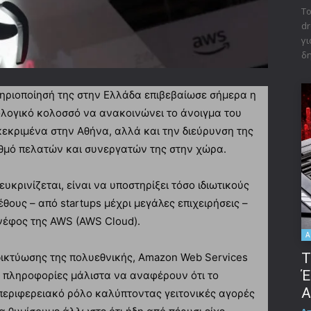
Το
dr
γι
δη
ηριοποίησή της στην Ελλάδα επιβεβαίωσε σήμερα η
ολογικό κολοσσό να ανακοινώνει το άνοιγμα του
εκριμένα στην Αθήνα, αλλά και την διεύρυνση της
ιθμό πελατών και συνεργατών της στην χώρα.
υκρινίζεται, είναι να υποστηρίξει τόσο ιδιωτικούς
θους – από startups μέχρι μεγάλες επιχειρήσεις –
 νέφος της AWS (AWS Cloud).
A
Τ
δικτύωσης της πολυεθνικής, Amazon Web Services
Έ
ις πληροφορίες μάλιστα να αναφέρουν ότι το
A
περιφερειακό ρόλο καλύπτοντας γειτονικές αγορές