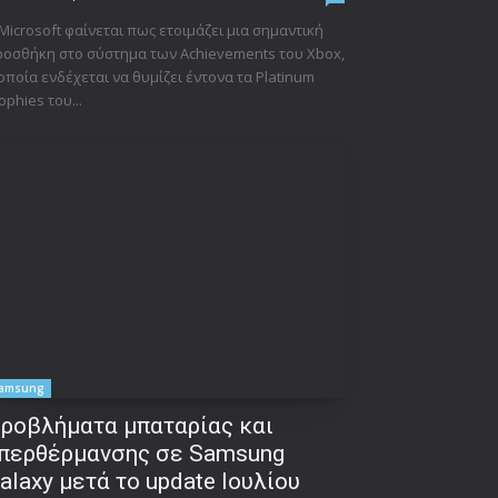
Microsoft φαίνεται πως ετοιμάζει μια σημαντική
οσθήκη στο σύστημα των Achievements του Xbox,
οποία ενδέχεται να θυμίζει έντονα τα Platinum
ophies του...
amsung
ροβλήματα μπαταρίας και
περθέρμανσης σε Samsung
alaxy μετά το update Ιουλίου