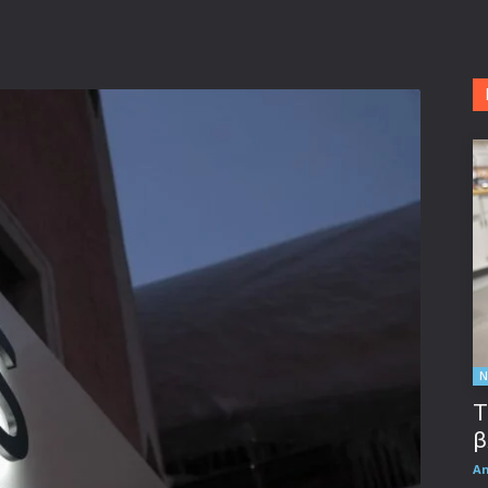
Ν
Τ
β
A