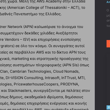
 στη χώρα. Μέλη της AWS Academy στην Ελλάδα
A
ης (American College of Thessaloniki – ACT), το
Ο 
Διεθνές Πανεπιστήμιο της Ελλάδος.
μο
ση
τι
ner Network (APN) καλωσόρισε το άνοιγμα του
 συμμετέχουν δεκάδες χιλιάδες Ανεξάρτητοι
e Vendors – ISV) και επιχειρήσεις ενοποίησης
rators) σε όλο τον κόσμο. Οι συνεργάτες αυτοί
εσίες σε περιβάλλον AWS και το δίκτυο APN τους
χνικά, marketing και στρατηγικής προσέγγισης της
οποίησης συστημάτων πληροφορικής (APN SIs) όπως
zeClan, Cambrian Technologies, Cloud Nomads,
, DI-VISION Consulting, Intrasoft, InTTrust, MTI,
logies, PricewaterhouseCoopers, PRODYNA,
ast και Stackmasters, συνεργάζονται με πελάτες στον
, όπως δήμους, ακαδημαϊκά ιδρύματα, δημόσιους
ομές, δημόσιες επιχειρήσεις ενέργειας και κοινής
B
ους σε περιβάλλον AWS, την ανάπτυξη εξαιρετικά