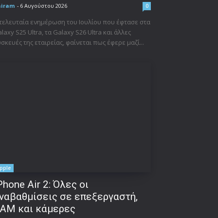
niram
-
6 Αυγούστου 2026
0
τελευταία ενημέρωση του Ιουλίου που έφτασε στα
laxy S25 Ultra, τα Galaxy S26 Ultra και άλλες
σκευές της εταιρείας, φαίνεται πως έφερε μαζί...
pple
Phone Air 2: Όλες οι
ναβαθμίσεις σε επεξεργαστή,
AM και κάμερες