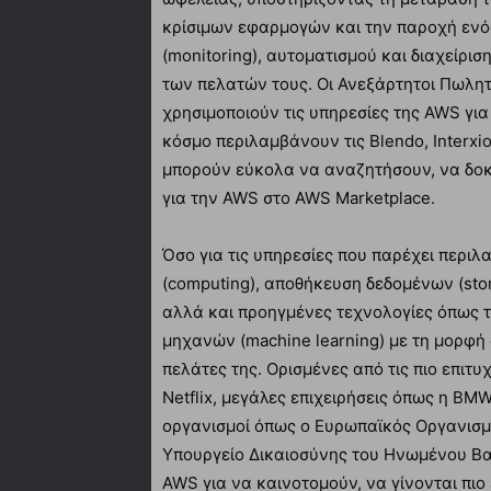
κρίσιμων εφαρμογών και την παροχή εν
(monitoring), αυτοματισμού και διαχείρι
των πελατών τους. Οι Ανεξάρτητοι Πωλητ
χρησιμοποιούν τις υπηρεσίες της AWS για
κόσμο περιλαμβάνουν τις Blendo, Interxi
μπορούν εύκολα να αναζητήσουν, να δοκ
για την AWS στο AWS Marketplace.
Όσο για τις υπηρεσίες που παρέχει περι
(computing), αποθήκευση δεδομένων (stor
αλλά και προηγμένες τεχνολογίες όπως 
µηχανών (machine learning) με τη μορφ
πελάτες της. Ορισμένες από τις πιο επιτυ
Netflix, μεγάλες επιχειρήσεις όπως η BMW,
οργανισμοί όπως ο Ευρωπαϊκός Οργανισμό
Υπουργείο Δικαιοσύνης του Ηνωμένου Βασ
AWS για να καινοτομούν, να γίνονται πιο