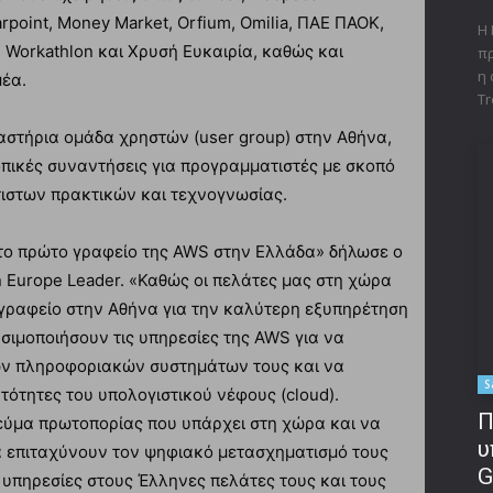
rpoint, Money Market, Orfium, Omilia, ΠΑΕ ΠΑΟΚ,
Η 
, Workathlon και Χρυσή Ευκαιρία, καθώς και
πρ
η 
μέα.
Tr
αστήρια ομάδα χρηστών (user group) στην Αθήνα,
πικές συναντήσεις για προγραμματιστές με σκοπό
τιστων πρακτικών και τεχνογνωσίας.
 το πρώτο γραφείο της AWS στην Ελλάδα» δήλωσε ο
n Europe Leader. «Καθώς οι πελάτες μας στη χώρα
γραφείο στην Αθήνα για την καλύτερη εξυπηρέτηση
ιμοποιήσουν τις υπηρεσίες της AWS για να
ων πληροφοριακών συστημάτων τους και να
S
τότητες του υπολογιστικού νέφους (cloud).
Π
ύμα πρωτοπορίας που υπάρχει στη χώρα και να
υ
α επιταχύνουν τον ψηφιακό μετασχηματισμό τους
G
 υπηρεσίες στους Έλληνες πελάτες τους και τους