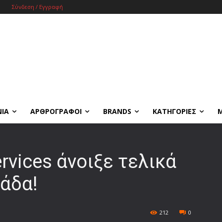
Σύνδεση / Εγγραφή
ΝΙΑ
ΑΡΘΡΟΓΡΑΦΟΙ
BRANDS
ΚΑΤΗΓΟΡΙΕΣ
vices άνοιξε τελικά
άδα!
212
0