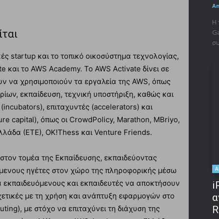
A
Η 
Ga
ίται
συ
ές startup και το τοπικό οικοσύστημα τεχνολογίας,
 και το AWS Academy. To AWS Activate δίνει σε
σουν να χρησιμοποιούν τα εργαλεία της AWS, όπως
αρίων, εκπαίδευση, τεχνική υποστήριξη, καθώς και
incubators), επιταχυντές (accelerators) και
e capital), όπως οι CrowdPolicy, Marathon, MBriyo,
λλάδα (ΕΤΕ), OK!Thess και Venture Friends.
στον τομέα της Εκπαίδευσης, εκπαιδεύοντας
A
όμενους ηγέτες στον χώρο της πληροφορικής μέσω
 εκπαιδευόμενους και εκπαιδευτές να αποκτήσουν
i
χετικές με τη χρήση και ανάπτυξη εφαρμογών στο
α
ting), με στόχο να επιταχύνει τη διάχυση της
R