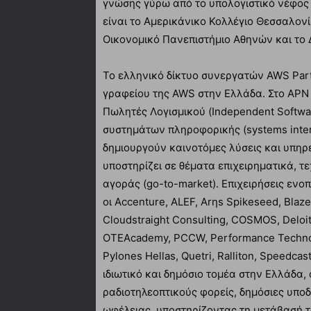
γνώσης γύρω από το υπολογιστικό νέφος
είναι το Αμερικάνικο Κολλέγιο Θεσσαλονίκ
Οικονομικό Πανεπιστήμιο Αθηνών και το 
Το ελληνικό δίκτυο συνεργατών AWS Part
γραφείου της AWS στην Ελλάδα. Στο APN
Πωλητές Λογισμικού (Independent Softwar
συστημάτων πληροφορικής (systems interg
δημιουργούν καινοτόμες λύσεις και υπηρ
υποστηρίζει σε θέματα επιχειρηματικά, τε
αγοράς (go-to-market). Επιχειρήσεις εν
οι Accenture, ALEF, Arηs Spikeseed, Bla
Cloudstraight Consulting, COSMOS, Deloitte
OTEAcademy, PCCW, Performance Techno
Pylones Hellas, Quetri, Ralliton, Speedc
ιδιωτικό και δημόσιο τομέα στην Ελλάδα
ραδιοτηλεοπτικούς φορείς, δημόσιες υποδ
ωφέλειας, υποστηρίζοντας τη μετάβασή τ