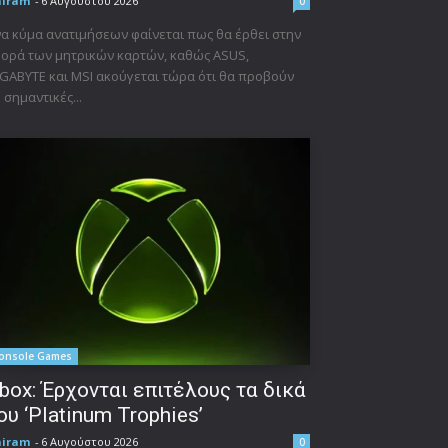
niram
-
6 Αυγούστου 2026
0
α κύμα ανατιμήσεων φαίνεται πως θα έρθει στην
ορά των μητρικών καρτών, καθώς ASUS,
GABYTE και MSI ακούγεται τώρα ότι θα προβούν
 σημαντικές...
onsole Games
box: Έρχονται επιτέλους τα δικά
ου ‘Platinum Trophies’
niram
-
6 Αυγούστου 2026
0