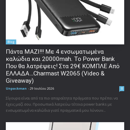
Blog
Πάντα ΜΑΖΙ!!! Με 4 ενσωματωμένα
καλώδια και 20000mah. Το Power Bank
Που θα λατρέψεις! Στα 29€ ΚΟΜΠΛΕ Από
ΕΛΛΑΔΑ…Charmast W2065 (Video &
Giveaway)
Unpackman
-
29 Ιουλίου 2026
0
Σίγουρα είναι από τα πιο απαραίτητα πράγματα που πρέπει να
έχεις μαζί σου. Προσωπικά λατρεύω τέτοια power banks με
ενσωματωμένα καλώδια γιατί πραγματικά μου λύνουν...