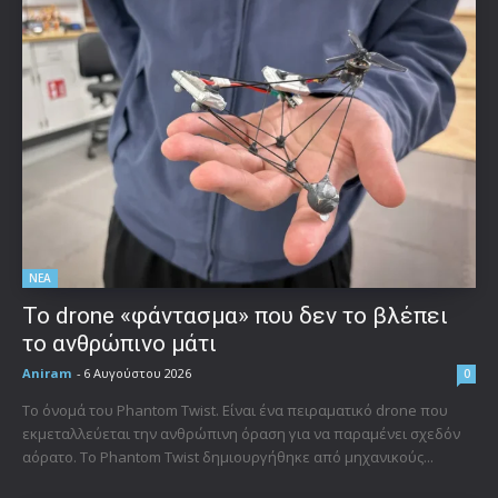
ΝΕΑ
Το drone «φάντασμα» που δεν το βλέπει
το ανθρώπινο μάτι
Aniram
-
6 Αυγούστου 2026
0
Το όνομά του Phantom Twist. Είναι ένα πειραματικό drone που
εκμεταλλεύεται την ανθρώπινη όραση για να παραμένει σχεδόν
αόρατο. Το Phantom Twist δημιουργήθηκε από μηχανικούς...