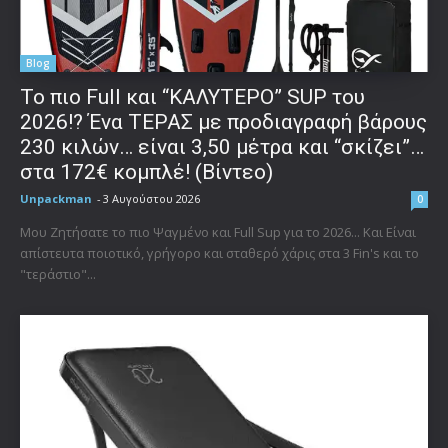
Blog
To πιο Full και “ΚΑΛΥΤΕΡΟ” SUP του
2026!? Ένα ΤΕΡΑΣ με προδιαγραφή βάρους
230 κιλών… είναι 3,50 μέτρα και “σκίζει”…
στα 172€ κομπλέ! (Βίντεο)
Unpackman
-
3 Αυγούστου 2026
0
Μου Ζητήσατε το πιο Ψαγμένο και Full Sup για το 2026... Και Είναι
απίστευτα ποιοτικό, γρήγορο και σταθερό χάρις στα 3 Fin's και το
"τεράστιο"...