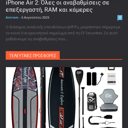
iPhone Air 2: Όλες οι αναβαθμίσεις σε
επεξεργαστή, RAM και κάμερες
Aniram
-
6 Αυγούστου 2026
0
Ο διάσημος αναλυτής επενδύσεων Jeff Pu, μοιράστηκε σήμερα με
το κοινό ένα ερευνητικό σημείωμα από τη CF Securities. Σε αυτό
μαθαίνουμε τις αναβαθμίσεις που...
ΤΕΛΕΥΤΑΙΕΣ ΠΡΟΣΦΟΡΕΣ