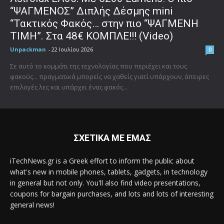
“ΨΑΓΜΕΝΟΣ” Διπλής Δέσμης mini
“Τακτικός Φακός… στην πιο “ΨΑΓΜΕΝΗ
ΤΙΜΗ”. Στα 48€ ΚΟΜΠΛΕ!!! (Video)
Unpackman
-
22 Ιουλίου 2026
0
Σε αυτό το κομμάτι της τεχνολογίας που περιέχει και τους
φακούς... πραγματικά μπορείς να χαθείς γιατί υπάρχουν, άπειρες
επιλογές λες και υπάρχει ένας φακός...
ΣΧΕΤΙΚΑ ΜΕ ΕΜΑΣ
iTechNews.gr is a Greek effort to inform the public about
what's new in mobile phones, tablets, gadgets, in technology
in general but not only. You'll also find video presentations,
coupons for bargain purchases, and lots and lots of interesting
general news!