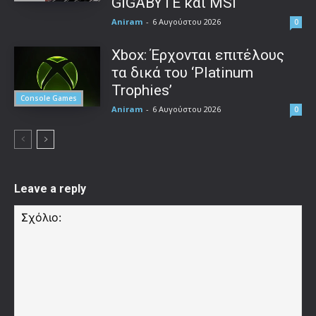
GIGABYTE και MSI
Aniram
-
6 Αυγούστου 2026
0
Xbox: Έρχονται επιτέλους
τα δικά του ‘Platinum
Trophies’
Console Games
Aniram
-
6 Αυγούστου 2026
0
Leave a reply