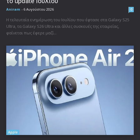
το update Ιουλίου
Aniram
-
6 Αυγούστου 2026
0
Η τελευταία ενημέρωση του Ιουλίου που έφτασε στα Galaxy S25
Ultra, τα Galaxy S26 Ultra και άλλες συσκευές της εταιρείας,
φαίνεται πως έφερε μαζί...
Apple