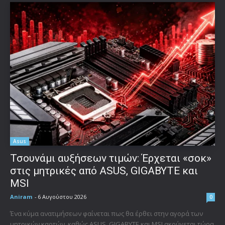
Asus
Τσουνάμι αυξήσεων τιμών: Έρχεται «σοκ»
στις μητρικές από ASUS, GIGABYTE και
MSI
Aniram
-
6 Αυγούστου 2026
0
Ένα κύμα ανατιμήσεων φαίνεται πως θα έρθει στην αγορά των
μητρικών καρτών, καθώς ASUS, GIGABYTE και MSI ακούγεται τώρα