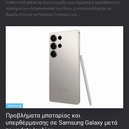
Η Microsoft φαίνεται πως ετοιμάζει μια σημαντική προσθήκη στο
σύστημα των Achievements του Xbox, η οποία ενδέχεται να
θυμίζει έντονα τα Platinum Trophies του...
Samsung
Προβλήματα μπαταρίας και
υπερθέρμανσης σε Samsung Galaxy μετά