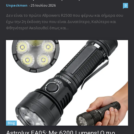
Unpackman
-
25 Ιουλίου 2026
0
Δεν είναι το πρώτο Allpowers R2500 που φέρνω και σήμερα σου
έχω την 2η έκδοση του που είναι Δυνατότερο, Καλύτερο και
Φθηνότερο! Ακολουθεί όπως και...
Blog
Astrolux ΕΑ05: Με 6200 Lumens! Ο πιο