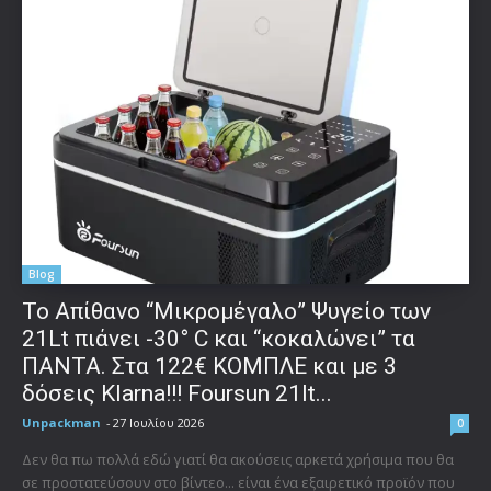
Blog
Το Απίθανο “Μικρομέγαλο” Ψυγείο των
21Lt πιάνει -30° C και “κοκαλώνει” τα
ΠΑΝΤΑ. Στα 122€ ΚΟΜΠΛΕ και με 3
δόσεις Klarna!!! Foursun 21lt...
Unpackman
-
27 Ιουλίου 2026
0
Δεν θα πω πολλά εδώ γιατί θα ακούσεις αρκετά χρήσιμα που θα
σε προστατεύσουν στο βίντεο... είναι ένα εξαιρετικό προϊόν που