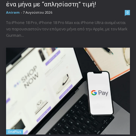
ένα μήνα με “απλησίαστη” τιμή!
Aniram
-
7 Αυγούστου 2026
0
Τα iPhone 18 Pro, iPhone 18 Pro Max και iPhone Ultra αναμένεται
να παρουσιαστούν τον επόμενο μήνα από την Apple, με τον Mark
Gurman...
OnePlus