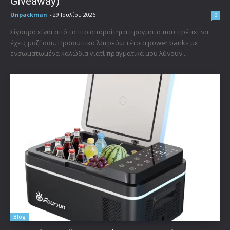
Giveaway)
Unpackman
-
29 Ιουλίου 2026
0
Σίγουρα είναι από τα πιο απαραίτητα πράγματα που πρέπει να
έχεις μαζί σου. Προσωπικά λατρεύω τέτοια power banks με
ενσωματωμένα καλώδια γιατί πραγματικά μου λύνουν...
Blog