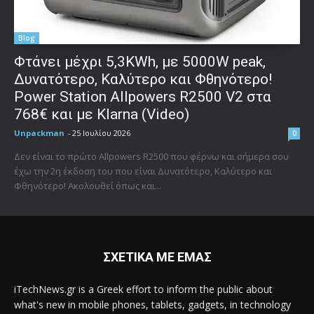
Blog
Φτάνει μέχρι 5,3KWh, με 5000W peak,
Δυνατότερο, Καλύτερο και Φθηνότερο!
Power Station Allpowers R2500 V2 στα
768€ και με Klarna (Video)
Unpackman
-
25 Ιουλίου 2026
0
Δεν είναι το πρώτο Allpowers R2500 που φέρνω και σήμερα σου
έχω την 2η έκδοση του που είναι Δυνατότερο, Καλύτερο και
Φθηνότερο! Ακολουθεί όπως και...
ΣΧΕΤΙΚΑ ΜΕ ΕΜΑΣ
iTechNews.gr is a Greek effort to inform the public about
what's new in mobile phones, tablets, gadgets, in technology