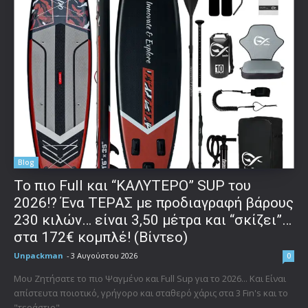
Blog
To πιο Full και “ΚΑΛΥΤΕΡΟ” SUP του
2026!? Ένα ΤΕΡΑΣ με προδιαγραφή βάρους
230 κιλών… είναι 3,50 μέτρα και “σκίζει”…
στα 172€ κομπλέ! (Βίντεο)
Unpackman
-
3 Αυγούστου 2026
0
Μου Ζητήσατε το πιο Ψαγμένο και Full Sup για το 2026... Και Είναι
απίστευτα ποιοτικό, γρήγορο και σταθερό χάρις στα 3 Fin's και το
"τεράστιο"...