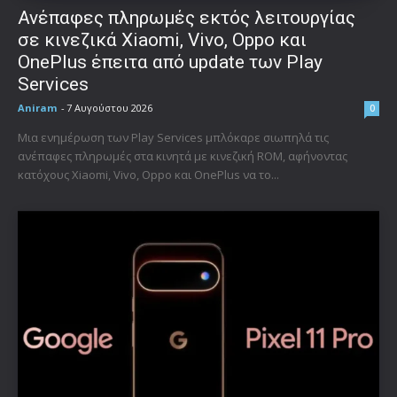
Ανέπαφες πληρωμές εκτός λειτουργίας
σε κινεζικά Xiaomi, Vivo, Oppo και
OnePlus έπειτα από update των Play
Services
Aniram
-
7 Αυγούστου 2026
0
Μια ενημέρωση των Play Services μπλόκαρε σιωπηλά τις
ανέπαφες πληρωμές στα κινητά με κινεζική ROM, αφήνοντας
κατόχους Xiaomi, Vivo, Oppo και OnePlus να το...