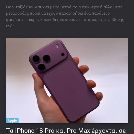
Όσοι ταξιδεύουν συχνά με το μετρό, το αυτοκίνητο ή άλλα μέσα
μεταφοράς μπορεί να έχουν παρατηρήσει ένα παράξενο
φαινόμενο: μικρές κουκκίδες να κινούνται στις άκρες της οθόνης
ενός...
Apple
Τα iPhone 18 Pro και Pro Max έρχονται σε