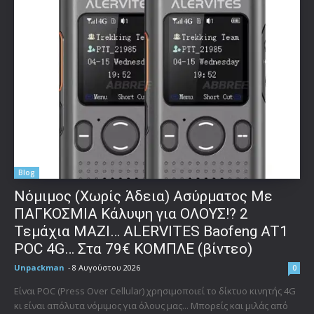
Blog
Νόμιμος (Χωρίς Άδεια) Ασύρματος Με
ΠΑΓΚΟΣΜΙΑ Κάλυψη για ΟΛΟΥΣ!? 2
Τεμάχια ΜΑΖΙ… ALERVITES Baofeng AT1
POC 4G… Στα 79€ ΚΟΜΠΛΕ (βίντεο)
Unpackman
-
8 Αυγούστου 2026
0
Είναι POC (Press Over Cellular) χρησιμοποιεί το δίκτυο κινητής 4G
κι είναι απόλυτα νόμιμος για όλους μας... Μπορείς και μιλάς από