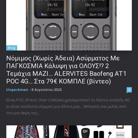
Blog
Νόμιμος (Χωρίς Άδεια) Ασύρματος Με
ΠΑΓΚΟΣΜΙΑ Κάλυψη για ΟΛΟΥΣ!? 2
Τεμάχια ΜΑΖΙ… ALERVITES Baofeng AT1
POC 4G… Στα 79€ ΚΟΜΠΛΕ (βίντεο)
Unpackman
-
8 Αυγούστου 2026
0
Είναι POC (Press Over Cellular) χρησιμοποιεί το δίκτυο κινητής 4G
κι είναι απόλυτα νόμιμος για όλους μας... Μπορείς και μιλάς από
την μια άκρη της...