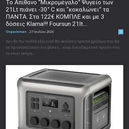
Το Απίθανο “Μικρομέγαλο” Ψυγείο των
21Lt πιάνει -30° C και “κοκαλώνει” τα
ΠΑΝΤΑ. Στα 122€ ΚΟΜΠΛΕ και με 3
δόσεις Klarna!!! Foursun 21lt...
Unpackman
-
27 Ιουλίου 2026
0
Δεν θα πω πολλά εδώ γιατί θα ακούσεις αρκετά χρήσιμα που θα
σε προστατεύσουν στο βίντεο... είναι ένα εξαιρετικό προϊόν που
το κάνει ακόμη...