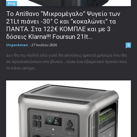
Blog
Το Απίθανο “Μικρομέγαλο” Ψυγείο των
21Lt πιάνει -30° C και “κοκαλώνει” τα
ΠΑΝΤΑ. Στα 122€ ΚΟΜΠΛΕ και με 3
δόσεις Klarna!!! Foursun 21lt...
Unpackman
-
27 Ιουλίου 2026
0
Δεν θα πω πολλά εδώ γιατί θα ακούσεις αρκετά χρήσιμα που θα
σε προστατεύσουν στο βίντεο... είναι ένα εξαιρετικό προϊόν που
το κάνει ακόμη...