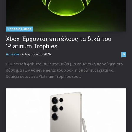
Console Games
Xbox: Έρχονται επιτέλους τα δικά του
‘Platinum Trophies’
Aniram
-
6 Αυγούστου 2026
0
Η Microsoft φαίνεται πως ετοιμάζει μια σημαντική προσθήκη στο
σύστημα των Achievements του Xbox, η οποία ενδέχεται να
θυμίζει έντονα τα Platinum Trophies του...