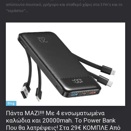
απίστευτα ποιοτικό, γρήγορο και σταθερό χάρις στα 3 Fin's και το
"τεράστιο"...
Blog
Πάντα ΜΑΖΙ!!! Με 4 ενσωματωμένα
καλώδια και 20000mah. Το Power Bank
Που θα λατρέψεις! Στα 29€ ΚΟΜΠΛΕ Από