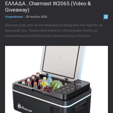
ΕΛΛΑΔΑ…Charmast W2065 (Video &
Giveaway)
Unpackman
-
29 Ιουλίου 2026
0
Σίγουρα είναι από τα πιο απαραίτητα πράγματα που πρέπει να
έχεις μαζί σου. Προσωπικά λατρεύω τέτοια power banks με
ενσωματωμένα καλώδια γιατί πραγματικά μου λύνουν...