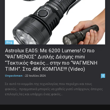
Blog
Astrolux ΕΑ05: Με 6200 Lumens! Ο πιο
“ΨΑΓΜΕΝΟΣ” Διπλής Δέσμης mini
“Τακτικός Φακός… στην πιο “ΨΑΓΜΕΝΗ
ΤΙΜΗ”. Στα 48€ ΚΟΜΠΛΕ!!! (Video)
Unpackman
-
22 Ιουλίου 2026
0
Σε αυτό το κομμάτι της τεχνολογίας που περιέχει και τους
φακούς... πραγματικά μπορείς να χαθείς γιατί υπάρχουν, άπειρες
επιλογές λες και υπάρχει ένας φακός...