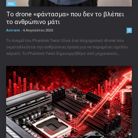
ΝΕΑ
Το drone «φάντασμα» που δεν το βλέπει
το ανθρώπινο μάτι
Aniram
-
6 Αυγούστου 2026
0
Το όνομά του Phantom Twist. Είναι ένα πειραματικό drone που
εκμεταλλεύεται την ανθρώπινη όραση για να παραμένει σχεδόν
αόρατο. Το Phantom Twist δημιουργήθηκε από μηχανικούς...