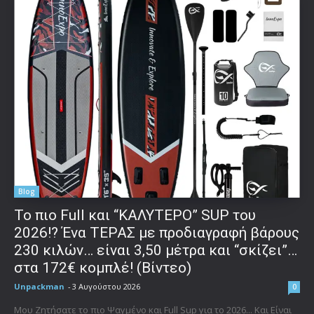
Blog
To πιο Full και “ΚΑΛΥΤΕΡΟ” SUP του
2026!? Ένα ΤΕΡΑΣ με προδιαγραφή βάρους
230 κιλών… είναι 3,50 μέτρα και “σκίζει”…
στα 172€ κομπλέ! (Βίντεο)
Unpackman
-
3 Αυγούστου 2026
0
Μου Ζητήσατε το πιο Ψαγμένο και Full Sup για το 2026... Και Είναι