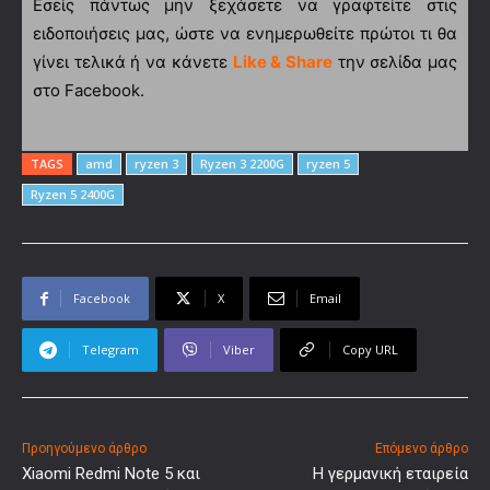
Εσείς πάντως μην ξεχάσετε να γραφτείτε στις
ειδοποιήσεις μας, ώστε να ενημερωθείτε πρώτοι τι θα
γίνει τελικά ή να κάνετε
Like & Share
την σελίδα μας
στο Facebook.
TAGS
amd
ryzen 3
Ryzen 3 2200G
ryzen 5
Ryzen 5 2400G
Facebook
X
Email
Telegram
Viber
Copy URL
Προηγούμενο άρθρο
Επόμενο άρθρο
Xiaomi Redmi Note 5 και
Η γερμανική εταιρεία