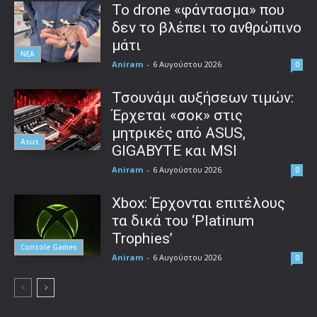
Το drone «φάντασμα» που
δεν το βλέπει το ανθρώπινο
μάτι
ΝΕΑ
Aniram
-
6 Αυγούστου 2026
0
Τσουνάμι αυξήσεων τιμών:
Έρχεται «σοκ» στις
μητρικές από ASUS,
Asus
GIGABYTE και MSI
Aniram
-
6 Αυγούστου 2026
0
Xbox: Έρχονται επιτέλους
τα δικά του ‘Platinum
Trophies’
Console Games
Aniram
-
6 Αυγούστου 2026
0