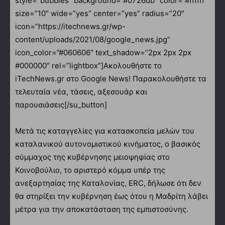
style=”bubbles” background=”#0726db” color=”#ffffff”
size=”10″ wide=”yes” center=”yes” radius=”20″
icon=”https://itechnews.gr/wp-
content/uploads/2021/08/google_news.jpg”
icon_color=”#060606″ text_shadow=”2px 2px 2px
#000000″ rel=”lightbox”]Ακολουθήστε το
iTechNews.gr στο Google News! Παρακολουθήστε τα
τελευταία νέα, τάσεις, αξεσουάρ και
παρουσιάσεις[/su_button]
Μετά τις καταγγελίες για κατασκοπεία μελών του
καταλανικού αυτονομιστικού κινήματος, ο βασικός
σύμμαχος της κυβέρνησης μειοψηφίας στο
Κοινοβούλιο, το αριστερό κόμμα υπέρ της
ανεξαρτησίας της Καταλονίας, ERC, δήλωσε ότι δεν
θα στηρίξει την κυβέρνηση έως ότου η Μαδρίτη λάβει
μέτρα για την αποκατάσταση της εμπιστοσύνης.