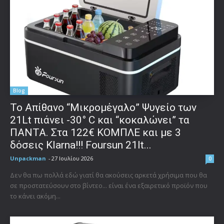
Blog
Το Απίθανο “Μικρομέγαλο” Ψυγείο των
21Lt πιάνει -30° C και “κοκαλώνει” τα
ΠΑΝΤΑ. Στα 122€ ΚΟΜΠΛΕ και με 3
δόσεις Klarna!!! Foursun 21lt...
Unpackman
-
27 Ιουλίου 2026
0
Δεν θα πω πολλά εδώ γιατί θα ακούσεις αρκετά χρήσιμα που θα
σε προστατεύσουν στο βίντεο... είναι ένα εξαιρετικό προϊόν που
το κάνει ακόμη...