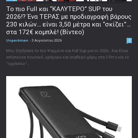
To πιο Full και “ΚΑΛΥΤΕΡΟ” SUP του
2026!? Ένα ΤΕΡΑΣ με προδιαγραφή βάρους
230 κιλών… είναι 3,50 μέτρα και “σκίζει”…
στα 172€ κομπλέ! (Βίντεο)
Unpackman
-
3 Αυγούστου 2026
0
Μου Ζητήσατε το πιο Ψαγμένο και Full Sup για το 2026... Και Είναι
απίστευτα ποιοτικό, γρήγορο και σταθερό χάρις στα 3 Fin's και το
"τεράστιο"...