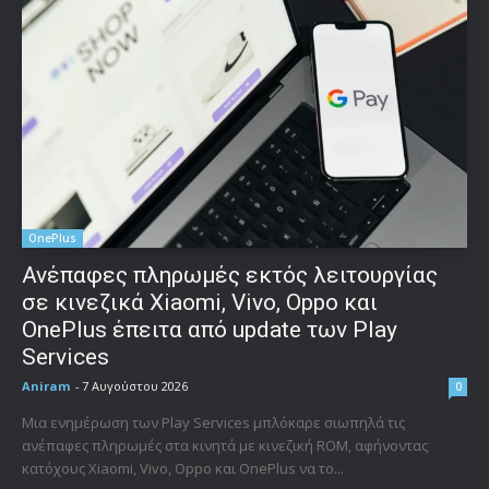
OnePlus
Ανέπαφες πληρωμές εκτός λειτουργίας
σε κινεζικά Xiaomi, Vivo, Oppo και
OnePlus έπειτα από update των Play
Services
Aniram
-
7 Αυγούστου 2026
0
Μια ενημέρωση των Play Services μπλόκαρε σιωπηλά τις
ανέπαφες πληρωμές στα κινητά με κινεζική ROM, αφήνοντας
κατόχους Xiaomi, Vivo, Oppo και OnePlus να το...