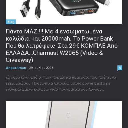
Blog
Πάντα ΜΑΖΙ!!! Με 4 ενσωματωμένα
καλώδια και 20000mah. Το Power Bank
Που θα λατρέψεις! Στα 29€ ΚΟΜΠΛΕ Από
ΕΛΛΑΔΑ…Charmast W2065 (Video &
Giveaway)
Unpackman
-
29 Ιουλίου 2026
0
Σίγουρα είναι από τα πιο απαραίτητα πράγματα που πρέπει να
έχεις μαζί σου. Προσωπικά λατρεύω τέτοια power banks με
ενσωματωμένα καλώδια γιατί πραγματικά μου λύνουν...