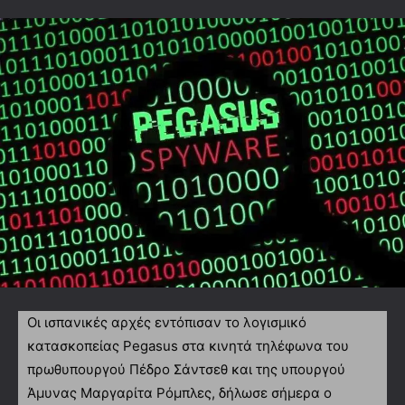
Οι ισπανικές αρχές εντόπισαν το λογισμικό
κατασκοπείας Pegasus στα κινητά τηλέφωνα του
πρωθυπουργού Πέδρο Σάντσεθ και της υπουργού
Άμυνας Μαργαρίτα Ρόμπλες, δήλωσε σήμερα ο