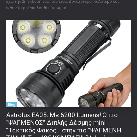
έχω την 2η έκδοση του που είναι Δυνατότερο, Καλύτερο και
Φθηνότερο! Ακολουθεί όπως και...
Blog
Astrolux ΕΑ05: Με 6200 Lumens! Ο πιο
“ΨΑΓΜΕΝΟΣ” Διπλής Δέσμης mini
“Τακτικός Φακός… στην πιο “ΨΑΓΜΕΝΗ