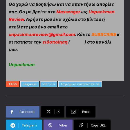
Θα χαρώ να βοηθήσω και να απαντήσω απορίες
σας. Θα με βρείτε στο
Messenger
ως
Unpackman
Review
. Αφήστε μου ένα σχόλιο στο βίντεο ή
στείλετε μου ένα email στο
unpackmanreview@gmail.com
. Κάντε
SUBSCRIBE
κ
αι πατήστε την
ειδοποίηση
(
) στο κανάλι
μου.
Unpackman
TAGS
pegasus
Ισπανία
λογισμικό κατασκοπείας
Facebook
X
Email
Telegram
Viber
Copy URL