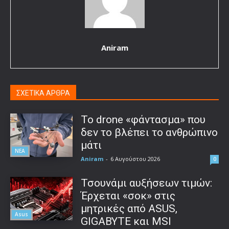
Aniram
ΣΧΕΤΙΚΑ ΑΡΘΡΑ
Το drone «φάντασμα» που
δεν το βλέπει το ανθρώπινο
μάτι
ΝΕΑ
Aniram
-
6 Αυγούστου 2026
0
Τσουνάμι αυξήσεων τιμών:
Έρχεται «σοκ» στις
μητρικές από ASUS,
Asus
GIGABYTE και MSI