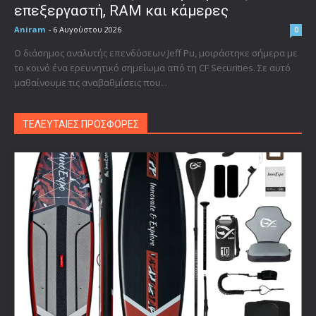
επεξεργαστή, RAM και κάμερες
Aniram
-
6 Αυγούστου 2026
0
Ο διάσημος αναλυτής επενδύσεων Jeff Pu, μοιράστηκε σήμερα με
το κοινό ένα ερευνητικό σημείωμα από τη CF Securities. Σε αυτό
μαθαίνουμε τις αναβαθμίσεις που...
ΤΕΛΕΥΤΑΙΕΣ ΠΡΟΣΦΟΡΕΣ