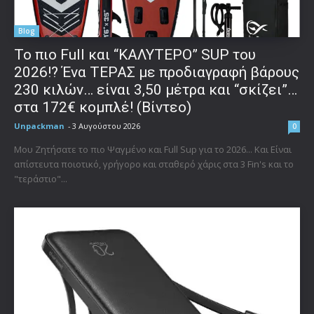
Blog
To πιο Full και “ΚΑΛΥΤΕΡΟ” SUP του
2026!? Ένα ΤΕΡΑΣ με προδιαγραφή βάρους
230 κιλών… είναι 3,50 μέτρα και “σκίζει”…
στα 172€ κομπλέ! (Βίντεο)
Unpackman
-
3 Αυγούστου 2026
0
Μου Ζητήσατε το πιο Ψαγμένο και Full Sup για το 2026... Και Είναι
απίστευτα ποιοτικό, γρήγορο και σταθερό χάρις στα 3 Fin's και το
"τεράστιο"...