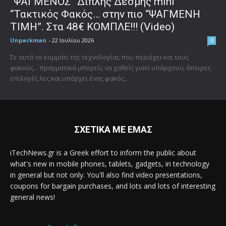
“ΨΑΓΜΕΝΟΣ” Διπλής Δέσμης mini
“Τακτικός Φακός… στην πιο “ΨΑΓΜΕΝΗ
ΤΙΜΗ”. Στα 48€ ΚΟΜΠΛΕ!!! (Video)
Unpackman
-
22 Ιουλίου 2026
0
Σε αυτό το κομμάτι της τεχνολογίας που περιέχει και τους
φακούς... πραγματικά μπορείς να χαθείς γιατί υπάρχουν, άπειρες
επιλογές λες και υπάρχει ένας φακός...
ΣΧΕΤΙΚΑ ΜΕ ΕΜΑΣ
iTechNews.gr is a Greek effort to inform the public about
what's new in mobile phones, tablets, gadgets, in technology
in general but not only. You'll also find video presentations,
coupons for bargain purchases, and lots and lots of interesting
general news!