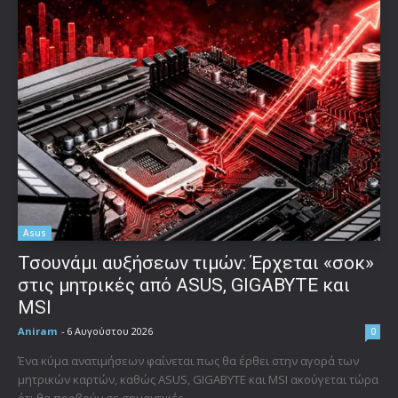
Asus
Τσουνάμι αυξήσεων τιμών: Έρχεται «σοκ»
στις μητρικές από ASUS, GIGABYTE και
MSI
Aniram
-
6 Αυγούστου 2026
0
Ένα κύμα ανατιμήσεων φαίνεται πως θα έρθει στην αγορά των
μητρικών καρτών, καθώς ASUS, GIGABYTE και MSI ακούγεται τώρα
ότι θα προβούν σε σημαντικές...