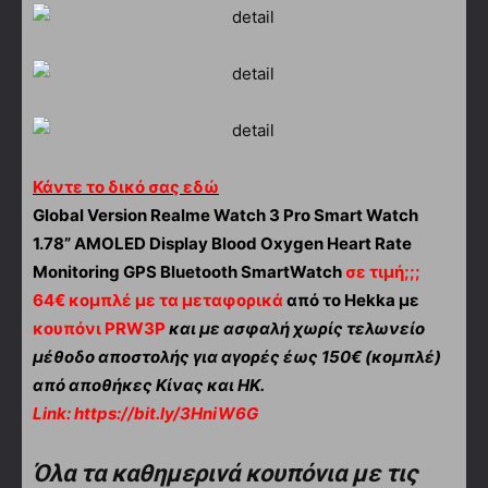
Κάντε το δικό σας εδώ
Global Version Realme Watch 3 Pro Smart Watch
1.78” AMOLED Display Blood Oxygen Heart Rate
Monitoring GPS Bluetooth SmartWatch
σε τιμή;;;
64€ κομπλέ με τα μεταφορικά
από το Hekka με
κουπόνι PRW3P
και με ασφαλή χωρίς τελωνείο
μέθοδο αποστολής για αγορές έως 150€ (κομπλέ)
από αποθήκες Κίνας και ΗΚ.
Link:
https://bit.ly/3HniW6G
Όλα τα καθημερινά κουπόνια με τις