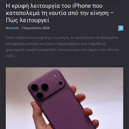
Η κρυφή λειτουργία του iPhone που
καταπολεμά τη ναυτία από την κίνηση –
Πώς λειτουργεί
Aniram
-
7 Αυγούστου 2026
0
Όσοι ταξιδεύουν συχνά με το μετρό, το αυτοκίνητο ή άλλα μέσα
μεταφοράς μπορεί να έχουν παρατηρήσει ένα παράξενο
φαινόμενο: μικρές κουκκίδες να κινούνται στις άκρες της οθόνης
ενός...