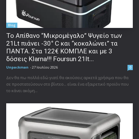
Blog
Το Απίθανο “Μικρομέγαλο” Ψυγείο των
21Lt πιάνει -30° C και “κοκαλώνει” τα
ΠΑΝΤΑ. Στα 122€ ΚΟΜΠΛΕ και με 3
δόσεις Klarna!!! Foursun 21lt...
Unpackman
-
27 Ιουλίου 2026
0
Δεν θα πω πολλά εδώ γιατί θα ακούσεις αρκετά χρήσιμα που θα
σε προστατεύσουν στο βίντεο... είναι ένα εξαιρετικό προϊόν που
το κάνει ακόμη...