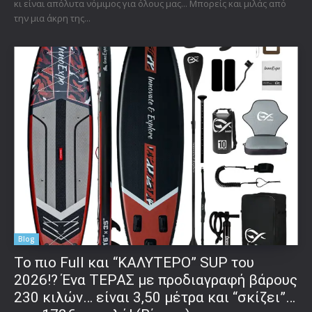
κι είναι απόλυτα νόμιμος για όλους μας... Μπορείς και μιλάς από
την μια άκρη της...
Blog
To πιο Full και “ΚΑΛΥΤΕΡΟ” SUP του
2026!? Ένα ΤΕΡΑΣ με προδιαγραφή βάρους
230 κιλών… είναι 3,50 μέτρα και “σκίζει”…