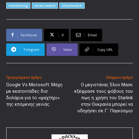
monitoring
smart watch
smartwatch
Facebook
X
Email
Telegram
Viber
Copy URL
Προηγούμενο άρθρο
Επόμενο άρθρο
Google Vs Microsoft: Μάχη
Ο μεγιστάνας Έλον Μασκ
με εκατοντάδες δισ.
εξέφρασε τους φόβους του
δολάρια για το «ψαχτήρι»
πως η χρήση του Starlink
της επόμενης γενιάς
στην Ουκρανία μπορεί να
οδηγήσει σε Γ΄ Παγκόσμιο