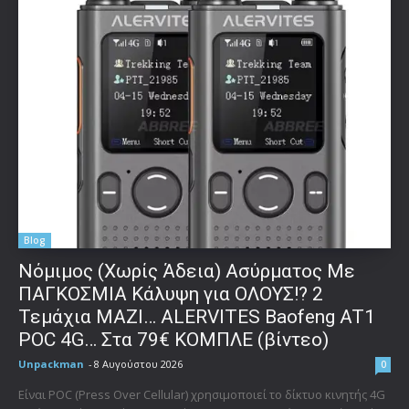
Blog
Νόμιμος (Χωρίς Άδεια) Ασύρματος Με
ΠΑΓΚΟΣΜΙΑ Κάλυψη για ΟΛΟΥΣ!? 2
Τεμάχια ΜΑΖΙ… ALERVITES Baofeng AT1
POC 4G… Στα 79€ ΚΟΜΠΛΕ (βίντεο)
Unpackman
-
8 Αυγούστου 2026
0
Είναι POC (Press Over Cellular) χρησιμοποιεί το δίκτυο κινητής 4G