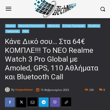
Realme
Wearable/Smartwatch
Αξεσουάρ
Ειδικές Προσφορές
Κουπόνια
Εφαρμογές
ΝΕΑ
Κάνε Δικό σου… Στα 64€
ΚΟΜΠΛΕ!!! Το ΝΕΟ Realme
Watch 3 Pro Global με
Amoled, GPS, 110 Αθλήματα
και Bluetooth Call
By
Unpackman
15 Φεβρουαρίου 2023
230
0