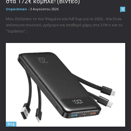
στα 172€ κομπλέ! (Βίντεο)
Unpackman
-
3 Αυγούστου 2026
0
Μου Ζητήσατε το πιο Ψαγμένο και Full Sup για το 2026... Και Είναι
απίστευτα ποιοτικό, γρήγορο και σταθερό χάρις στα 3 Fin's και το
"τεράστιο"...
Blog