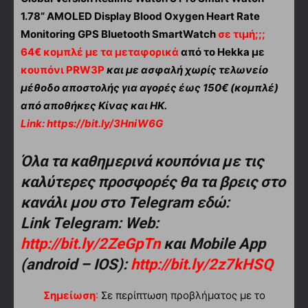
1.78” AMOLED Display Blood Oxygen Heart Rate
Monitoring GPS Bluetooth SmartWatch
σε τιμή;;;
64€ κομπλέ με τα μεταφορικά
από το Hekka με
κουπόνι
PRW3P
και με ασφαλή χωρίς τελωνείο
μέθοδο αποστολής για αγορές έως 150€ (κομπλέ)
από αποθήκες Κίνας και ΗΚ.
Link:
https://bit.ly/3HniW6G
Όλα τα καθημερινά κουπόνια με τις
καλύτερες προσφορές θα τα βρεις στο
κανάλι μου στο Telegram εδώ:
Link Telegram: Web:
http://bit.ly/2ZeGpTn
και Mobile App
(android – IOS):
http://bit.ly/2z7kHSQ
Σημείωση
:
Σε περίπτωση προβλήματος με το