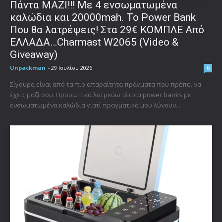
Πάντα ΜΑΖΙ!!! Με 4 ενσωματωμένα
καλώδια και 20000mah. Το Power Bank
Που θα λατρέψεις! Στα 29€ ΚΟΜΠΛΕ Από
ΕΛΛΑΔΑ…Charmast W2065 (Video &
Giveaway)
Unpackman
-
29 Ιουλίου 2026
0
Σίγουρα είναι από τα πιο απαραίτητα πράγματα που πρέπει να
έχεις μαζί σου. Προσωπικά λατρεύω τέτοια power banks με
ενσωματωμένα καλώδια γιατί πραγματικά μου λύνουν...