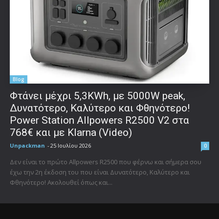
Blog
Φτάνει μέχρι 5,3KWh, με 5000W peak,
Δυνατότερο, Καλύτερο και Φθηνότερο!
Power Station Allpowers R2500 V2 στα
768€ και με Klarna (Video)
Unpackman
-
25 Ιουλίου 2026
0
Δεν είναι το πρώτο Allpowers R2500 που φέρνω και σήμερα σου
έχω την 2η έκδοση του που είναι Δυνατότερο, Καλύτερο και
Φθηνότερο! Ακολουθεί όπως και...