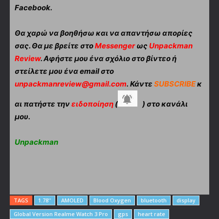
Facebook.
Θα χαρώ να βοηθήσω και να απαντήσω απορίες
σας. Θα με βρείτε στο
Messenger
ως
Unpackman
Review
. Αφήστε μου ένα σχόλιο στο βίντεο ή
στείλετε μου ένα email στο
unpackmanreview@gmail.com
. Κάντε
SUBSCRIBE
κ
αι πατήστε την
ειδοποίηση
(
) στο κανάλι
μου.
Unpackman
TAGS
1.78''
AMOLED
Blood Oxygen
bluetooth
display
Global Version Realme Watch 3 Pro
gps
heart rate