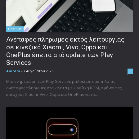
OnePlus
Ανέπαφες πληρωμές εκτός λειτουργίας
σε κινεζικά Xiaomi, Vivo, Oppo και
OnePlus έπειτα από update των Play
Services
Aniram
-
7 Αυγούστου 2026
0
Μια ενημέρωση των Play Services μπλόκαρε σιωπηλά τις
ανέπαφες πληρωμές στα κινητά με κινεζική ROM, αφήνοντας
κατόχους Xiaomi, Vivo, Oppo και OnePlus να το...