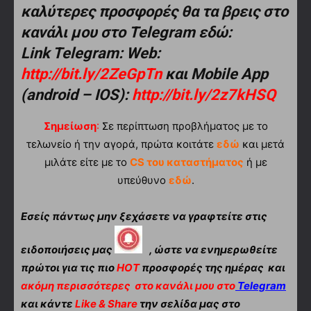
καλύτερες προσφορές θα τα βρεις στο
κανάλι μου στο Telegram εδώ:
Link Telegram: Web:
http://bit.ly/2ZeGpTn
και Mobile App
(android – IOS):
http://bit.ly/2z7kHSQ
Σημείωση
:
Σε περίπτωση προβλήματος με το
τελωνείο ή την αγορά, πρώτα κοιτάτε
εδώ
και μετά
μιλάτε είτε με το
CS του καταστήματος
ή με
υπεύθυνο
εδώ
.
Εσείς πάντως μην ξεχάσετε να γραφτείτε στις
ειδοποιήσεις μας
, ώστε να ενημερωθείτε
πρώτοι για τις πιο
HOT
προσφορές της ημέρας και
ακόμη περισσότερες
στο κανάλι μου στο
Telegram
και κάντε
Like & Share
την σελίδα μας στο