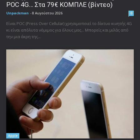
POC 4G… Στα 79€ ΚΟΜΠΛΕ (βίντεο)
Unpackman
-
8 Αυγούστου 2026
0
Είναι POC (Press Over Cellular) χρησιμοποιεί το δίκτυο κινητής 4G
κι είναι απόλυτα νόμιμος για όλους μας... Μπορείς και μιλάς από
την μια άκρη της...
Apple