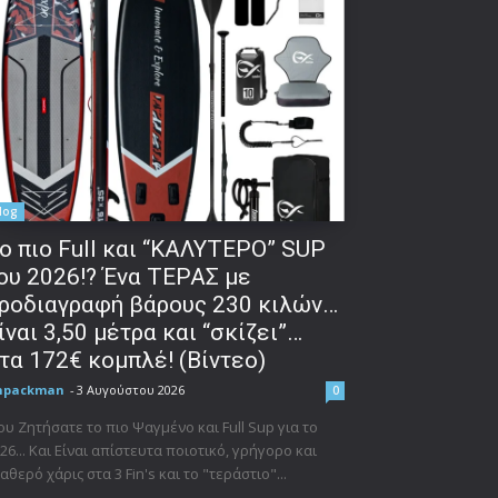
log
o πιο Full και “ΚΑΛΥΤΕΡΟ” SUP
ου 2026!? Ένα ΤΕΡΑΣ με
ροδιαγραφή βάρους 230 κιλών…
ίναι 3,50 μέτρα και “σκίζει”…
τα 172€ κομπλέ! (Βίντεο)
npackman
-
3 Αυγούστου 2026
0
υ Ζητήσατε το πιο Ψαγμένο και Full Sup για το
26... Και Είναι απίστευτα ποιοτικό, γρήγορο και
αθερό χάρις στα 3 Fin's και το "τεράστιο"...