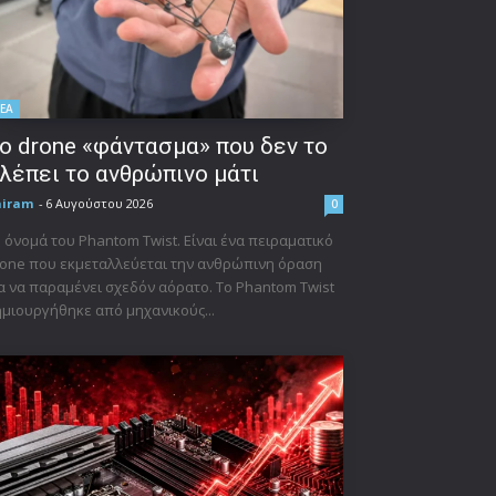
ΕΑ
ο drone «φάντασμα» που δεν το
λέπει το ανθρώπινο μάτι
niram
-
6 Αυγούστου 2026
0
 όνομά του Phantom Twist. Είναι ένα πειραματικό
one που εκμεταλλεύεται την ανθρώπινη όραση
α να παραμένει σχεδόν αόρατο. Το Phantom Twist
μιουργήθηκε από μηχανικούς...