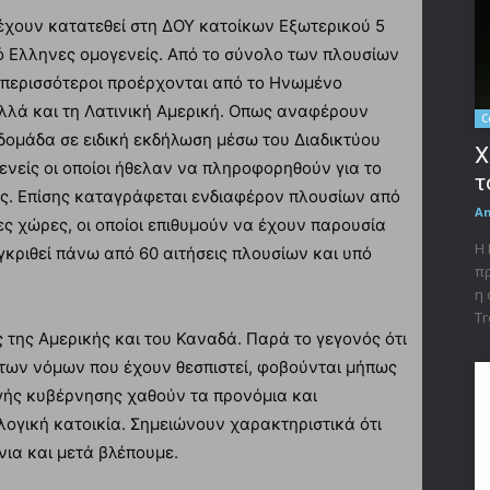
 έχουν κατατεθεί στη ΔΟΥ κατοίκων Εξωτερικού 5
από Ελληνες ομογενείς. Από το σύνολο των πλουσίων
ι περισσότεροι προέρχονται από το Ηνωμένο
λλά και τη Λατινική Αμερική. Οπως αναφέρουν
C
δομάδα σε ειδική εκδήλωση μέσω του Διαδικτύου
X
νείς οι οποίοι ήθελαν να πληροφορηθούν για το
τ
ς. Επίσης καταγράφεται ενδιαφέρον πλουσίων από
A
ες χώρες, οι οποίοι επιθυμούν να έχουν παρουσία
Η 
γκριθεί πάνω από 60 αιτήσεις πλουσίων και υπό
πρ
η 
Tr
ς της Αμερικής και του Καναδά. Παρά το γεγονός ότι
των νόμων που έχουν θεσπιστεί, φοβούνται μήπως
γής κυβέρνησης χαθούν τα προνόμια και
γική κατοικία. Σημειώνουν χαρακτηριστικά ότι
νια και μετά βλέπουμε.