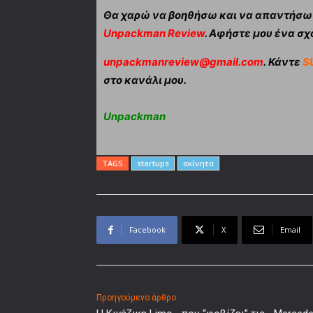
Θα χαρώ να βοηθήσω και να απαντήσω α
Unpackman Review
. Αφήστε μου ένα σχό
unpackmanreview@gmail.com
. Κάντε
S
στο κανάλι μου.
Unpackman
TAGS
startups
ακίνητα
Facebook
X
Email
Προηγούμενο άρθρο