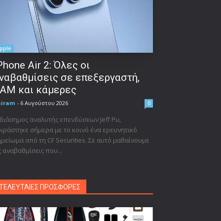
pple
Phone Air 2: Όλες οι
ναβαθμίσεις σε επεξεργαστή,
AM και κάμερες
niram
-
6 Αυγούστου 2026
0
διάσημος αναλυτής επενδύσεων Jeff Pu,
ιράστηκε σήμερα με το κοινό ένα ερευνητικό
μείωμα από τη CF Securities. Σε αυτό μαθαίνουμε
ς αναβαθμίσεις που...
ΤΕΛΕΥΤΑΙΕΣ ΠΡΟΣΦΟΡΕΣ