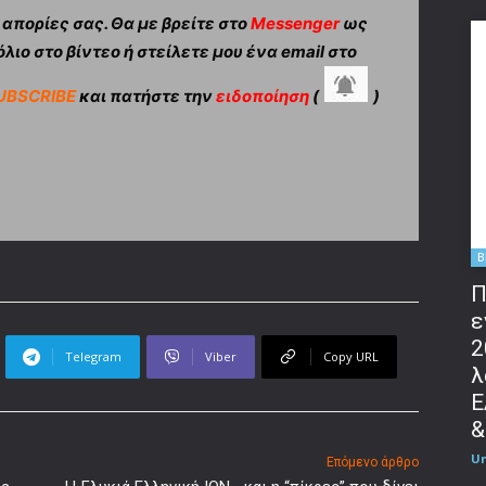
πορίες σας. Θα με βρείτε στο
Messenger
ως
λιο στο βίντεο ή στείλετε μου ένα email στο
UBSCRIBE
και πατήστε την
ειδοποίηση
(
)
B
Π
ε
2
Telegram
Viber
Copy URL
λ
Ε
&
U
Επόμενο άρθρο