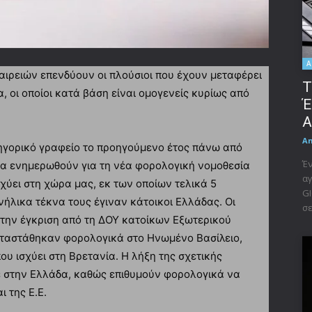
A
αιρειών επενδύουν οι πλούσιοι που έχουν μεταφέρει
Τ
, οι οποίοι κατά βάση είναι ομογενείς κυρίως από
Έ
A
A
ηγορικό γραφείο το προηγούμενο έτος πάνω από
Έν
να ενημερωθούν για τη νέα φορολογική νομοθεσία
αγ
χύει στη χώρα μας, εκ των οποίων τελικά 5
GI
νήλικα τέκνα τους έγιναν κάτοικοι Ελλάδας. Οι
σε
 την έγκριση από τη ΔΟΥ κατοίκων Εξωτερικού
αταστάθηκαν φορολογικά στο Ηνωμένο Βασίλειο,
υ ισχύει στη Βρετανία. Η λήξη της σχετικής
σε στην Ελλάδα, καθώς επιθυμούν φορολογικά να
 της Ε.Ε.