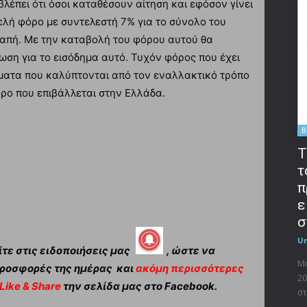
λέπει ότι όσοι καταθέσουν αίτηση και εφόσον γίνει
λή φόρο με συντελεστή 7% για το σύνολο του
απή. Με την καταβολή του φόρου αυτού θα
ωση για το εισόδημα αυτό. Τυχόν φόρος που έχει
ήματα που καλύπτονται από τον εναλλακτικό τρόπο
όρο που επιβάλλεται στην Ελλάδα.
B
T
τ
π
ε
σ
U
τε στις ειδοποιήσεις μας
, ώστε να
Μο
ροσφορές της ημέρας και
ακόμη περισσότερες
20
Like & Share
την σελίδα μας στο Facebook.
στ