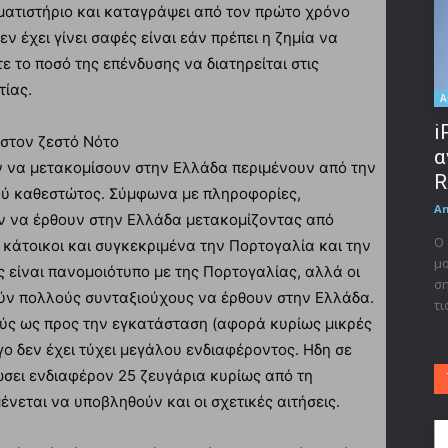
ματιστήριο και καταγράψει από τον πρώτο χρόνο
ν έχει γίνει σαφές είναι εάν πρέπει η ζημία να
ε το ποσό της επένδυσης να διατηρείται στις
τίας.
A
i
στον ζεστό Νότο
α
 να μετακομίσουν στην Ελλάδα περιμένουν από την
R
κού καθεστώτος. Σύμφωνα με πληροφορίες,
A
ύν να έρθουν στην Ελλάδα μετακομίζοντας από
Ο 
 κάτοικοι και συγκεκριμένα την Πορτογαλία και την
μο
 είναι πανομοιότυπο με της Πορτογαλίας, αλλά οι
ση
ούν πολλούς συνταξιούχους να έρθουν στην Ελλάδα.
τι
μούς ως προς την εγκατάσταση (αφορά κυρίως μικρές
όγο δεν έχει τύχει μεγάλου ενδιαφέροντος. Ηδη σε
σει ενδιαφέρον 25 ζευγάρια κυρίως από τη
ένεται να υποβληθούν και οι σχετικές αιτήσεις.