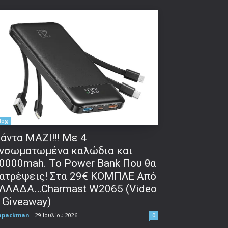
log
άντα ΜΑΖΙ!!! Με 4
νσωματωμένα καλώδια και
0000mah. Το Power Bank Που θα
ατρέψεις! Στα 29€ ΚΟΜΠΛΕ Από
ΛΛΑΔΑ…Charmast W2065 (Video
 Giveaway)
npackman
-
29 Ιουλίου 2026
0