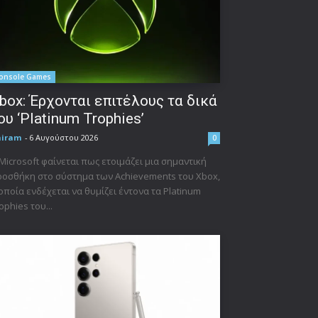
onsole Games
box: Έρχονται επιτέλους τα δικά
ου ‘Platinum Trophies’
niram
-
6 Αυγούστου 2026
0
Microsoft φαίνεται πως ετοιμάζει μια σημαντική
οσθήκη στο σύστημα των Achievements του Xbox,
οποία ενδέχεται να θυμίζει έντονα τα Platinum
ophies του...