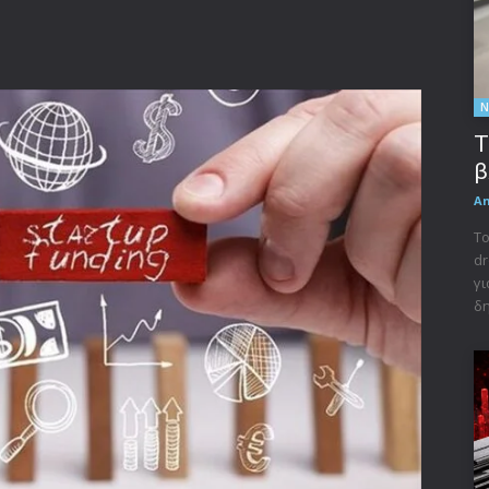
Ν
Τ
β
A
Το
dr
γι
δη