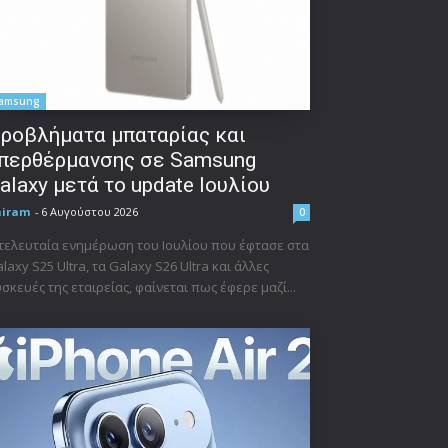
amsung
ροβλήματα μπαταρίας και
περθέρμανσης σε Samsung
alaxy μετά το update Ιουλίου
niram
-
6 Αυγούστου 2026
0
τελευταία ενημέρωση του Ιουλίου που έφτασε στα
laxy S25 Ultra, τα Galaxy S26 Ultra και άλλες
σκευές της εταιρείας, φαίνεται πως έφερε μαζί...