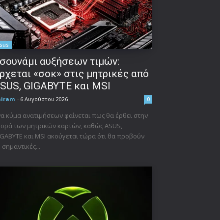
sus
σουνάμι αυξήσεων τιμών:
ρχεται «σοκ» στις μητρικές από
SUS, GIGABYTE και MSI
niram
-
6 Αυγούστου 2026
0
α κύμα ανατιμήσεων φαίνεται πως θα έρθει στην
ορά των μητρικών καρτών, καθώς ASUS,
GABYTE και MSI ακούγεται τώρα ότι θα προβούν
 σημαντικές...