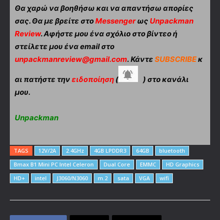
Θα χαρώ να βοηθήσω και να απαντήσω απορίες
σας. Θα με βρείτε στο
Messenger
ως
Unpackman
Review
. Αφήστε μου ένα σχόλιο στο βίντεο ή
στείλετε μου ένα email στο
unpackmanreview@gmail.com
. Κάντε
SUBSCRIBE
κ
αι πατήστε την
ειδοποίηση
(
) στο κανάλι
μου.
Unpackman
TAGS
12V/2A
2.4GHz
4GB LPDDR3
64GB
bluetooth
Bmax B1 Mini PC Intel Celeron
Dual Core
EMMC
HD Graphics
HD+
intel
J3060/N3060
m.2
sata
VGA
wifi