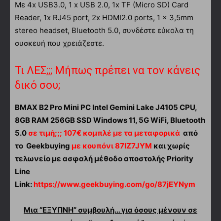
Με 4x USB3.0, 1 x USB 2.0, 1x TF (Micro SD) Card
Reader, 1x RJ45 port, 2x HDMI2.0 ports, 1 x 3,5mm
stereo headset, Bluetooth 5.0, συνδέστε εύκολα τη
συσκευή που χρειάζεστε.
Τι ΛΕΣ;;; Μήπως πρέπει να τον κάνεις
δικό σου;
BMAX B2 Pro Mini PC Intel Gemini Lake J4105 CPU,
8GB RAM 256GB SSD Windows 11, 5G WiFi, Bluetooth
5.0
σε τιμή;;; 107€ κομπλέ με τα μεταφορικά
από
το Geekbuying
με κουπόνι 87IZ7JYM
και χωρίς
τελωνείο με ασφαλή μέθοδο αποστολής Priority
Line
Link:
https://www.geekbuying.com/go/87jEYNym
Μια “ΕΞΥΠΝΗ” συμβουλή… για όσους μένουν σε