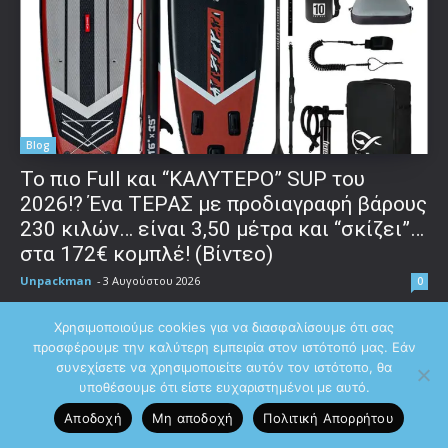
Blog
To πιο Full και “ΚΑΛΥΤΕΡΟ” SUP του
2026!? Ένα ΤΕΡΑΣ με προδιαγραφή βάρους
230 κιλών… είναι 3,50 μέτρα και “σκίζει”…
στα 172€ κομπλέ! (Βίντεο)
Unpackman
-
3 Αυγούστου 2026
0
Μου Ζητήσατε το πιο Ψαγμένο και Full Sup για το 2026... Και Είναι
Χρησιμοποιούμε cookies για να διασφαλίσουμε ότι σας
απίστευτα ποιοτικό, γρήγορο και σταθερό χάρις στα 3 Fin's και το
προσφέρουμε την καλύτερη εμπειρία στον ιστότοπό μας. Εάν
"τεράστιο"...
συνεχίσετε να χρησιμοποιείτε αυτόν τον ιστότοπο, θα
υποθέσουμε ότι είστε ευχαριστημένοι με αυτό.
Αποδοχή
Μη αποδοχή
Πολιτική Aπορρήτου