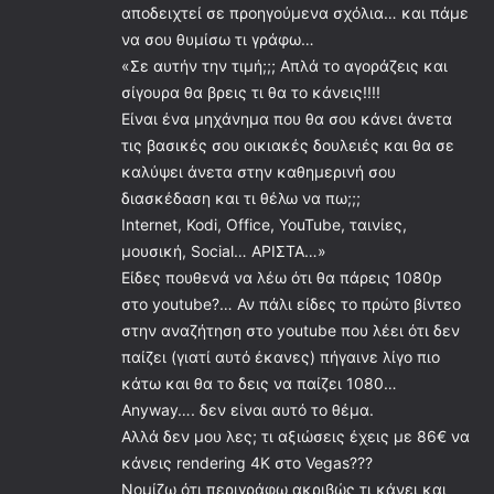
αποδειχτεί σε προηγούμενα σχόλια… και πάμε
να σου θυμίσω τι γράφω…
«Σε αυτήν την τιμή;;; Απλά το αγοράζεις και
σίγουρα θα βρεις τι θα το κάνεις!!!!
Είναι ένα μηχάνημα που θα σου κάνει άνετα
τις βασικές σου οικιακές δουλειές και θα σε
καλύψει άνετα στην καθημερινή σου
διασκέδαση και τι θέλω να πω;;;
Internet, Kodi, Office, YouTube, ταινίες,
μουσική, Social… ΑΡΙΣΤΑ…»
Είδες πουθενά να λέω ότι θα πάρεις 1080p
στο youtube?… Αν πάλι είδες το πρώτο βίντεο
στην αναζήτηση στο youtube που λέει ότι δεν
παίζει (γιατί αυτό έκανες) πήγαινε λίγο πιο
κάτω και θα το δεις να παίζει 1080…
Anyway…. δεν είναι αυτό το θέμα.
Αλλά δεν μου λες; τι αξιώσεις έχεις με 86€ να
κάνεις rendering 4K στο Vegas???
Νομίζω ότι περιγράφω ακριβώς τι κάνει και