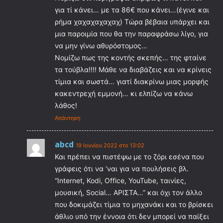
για τί κάνει… με τα 86€ που κάνει…(έγινε και
ρήμα χαχαχαχαχαχ) Τώρα βέβαια υπάρχει και
μια παροιμία που θα την παραφράσω λίγο, για
να μην γίνω αθυρόστομος…
Νομίζω πως της κοντής σκεπής… της φταίνε
τα τούβλα!!!! Μάθε να διαβάζεις και να κρίνεις
τίμια και σωστά… γιατί διακρίνω μιας μορφής
κακεντρεχή εμμονή… κι ελπίζω να κάνω
λάθος!
Απάντηση
abcd
19 Ιουνίου 2022 στο 13:02
Και πρέπει να πιστέψω με το ζόρι εσένα που
γράφεις ότι να ‘ναι για να πουλήσεις βλ.
“Internet, Kodi, Office, YouTube, ταινίες,
μουσική, Social… ΑΡΙΣΤΑ…” και όχι τον άλλο
που δοκιμάζει τίμια το μηχανάκι και το βρίσκει
άθλιο υπό την έννοια ότι δεν μπορεί να παίξει