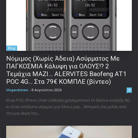
Blog
Νόμιμος (Χωρίς Άδεια) Ασύρματος Με
ΠΑΓΚΟΣΜΙΑ Κάλυψη για ΟΛΟΥΣ!? 2
Τεμάχια ΜΑΖΙ… ALERVITES Baofeng AT1
POC 4G… Στα 79€ ΚΟΜΠΛΕ (βίντεο)
Unpackman
-
8 Αυγούστου 2026
0
Είναι POC (Press Over Cellular) χρησιμοποιεί το δίκτυο κινητής 4G
κι είναι απόλυτα νόμιμος για όλους μας... Μπορείς και μιλάς από
την μια άκρη της...