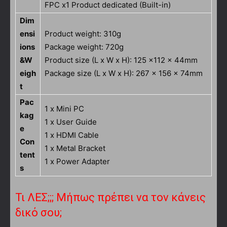
FPC x1 Product dedicated (Built-in)
Dim
ensi
Product weight: 310g
ions
Package weight: 720g
&W
Product size (L x W x H): 125 x112 x 44mm
eigh
Package size (L x W x H): 267 x 156 x 74mm
t
Pac
1 x Mini PC
kag
1 x User Guide
e
1 x HDMI Cable
Con
1 x Metal Bracket
tent
1 x Power Adapter
s
Τι ΛΕΣ;;; Μήπως πρέπει να τον κάνεις
δικό σου;