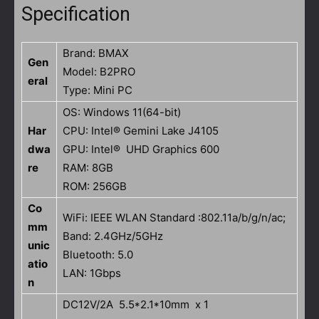
Specification
Brand: BMAX
Gen
Model: B2PRO
eral
Type: Mini PC
OS: Windows 11(64-bit)
Har
CPU: Intel® Gemini Lake J4105
dwa
GPU: Intel® UHD Graphics 600
re
RAM: 8GB
ROM: 256GB
Co
WiFi: IEEE WLAN Standard :802.11a/b/g/n/ac;
mm
Band: 2.4GHz/5GHz
unic
Bluetooth: 5.0
atio
LAN: 1Gbps
n
DC12V/2A 5.5*2.1*10mm x 1