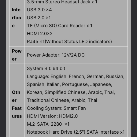
3.5-mm Stereo Headset Jack x 1
Inte
USB 3.0 ×4
rfac
USB 2.0 ×1
e
TF (Micro SD) Card Reader x 1
HDMI 2.0×2
RJ45 ×1(Without Status LED indicators)
Pow
Power Adapter: 12V/2A DC
er
System Bit: 64 bit
Language: English, French, German, Russian,
Spanish, Italian, Portuguese, Japanese,
Oth
Korean, Simplified Chinese, Arabic, Thai,
er
Traditional Chinese, Arabic, Thai
Feat
Cooling System: Smart Fan
ures
HDMI Version: HDMI2.0
M.2_SATA_2280 x1
Notebook Hard Drive (2.5″) SATA Interface x1