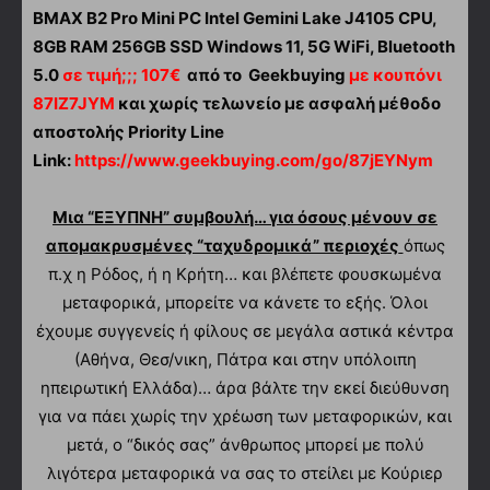
BMAX B2 Pro Mini PC Intel Gemini Lake J4105 CPU,
8GB RAM 256GB SSD Windows 11, 5G WiFi, Bluetooth
5.0
σε τιμή;;; 107€
από το Geekbuying
με κουπόνι
87IZ7JYM
και χωρίς τελωνείο με ασφαλή μέθοδο
αποστολής Priority Line
Link:
https://www.geekbuying.com/go/87jEYNym
Μια “ΕΞΥΠΝΗ” συμβουλή… για όσους μένουν σε
απομακρυσμένες “ταχυδρομικά” περιοχές
όπως
π.χ η Ρόδος, ή η Κρήτη… και βλέπετε φουσκωμένα
μεταφορικά, μπορείτε να κάνετε το εξής. Όλοι
έχουμε συγγενείς ή φίλους σε μεγάλα αστικά κέντρα
(Αθήνα, Θεσ/νικη, Πάτρα και στην υπόλοιπη
ηπειρωτική Ελλάδα)… άρα βάλτε την εκεί διεύθυνση
για να πάει χωρίς την χρέωση των μεταφορικών, και
μετά, ο “δικός σας” άνθρωπος μπορεί με πολύ
λιγότερα μεταφορικά να σας το στείλει με Κούριερ