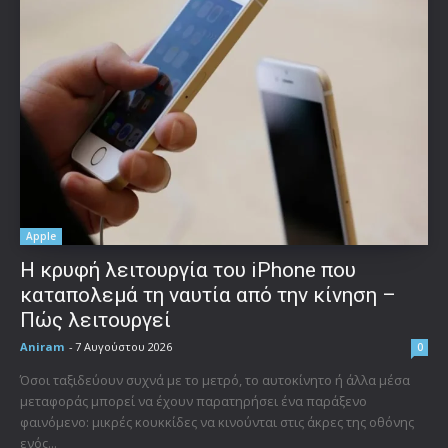
Apple
Η κρυφή λειτουργία του iPhone που
καταπολεμά τη ναυτία από την κίνηση –
Πώς λειτουργεί
Aniram
-
7 Αυγούστου 2026
0
Όσοι ταξιδεύουν συχνά με το μετρό, το αυτοκίνητο ή άλλα μέσα
μεταφοράς μπορεί να έχουν παρατηρήσει ένα παράξενο
φαινόμενο: μικρές κουκκίδες να κινούνται στις άκρες της οθόνης
ενός...