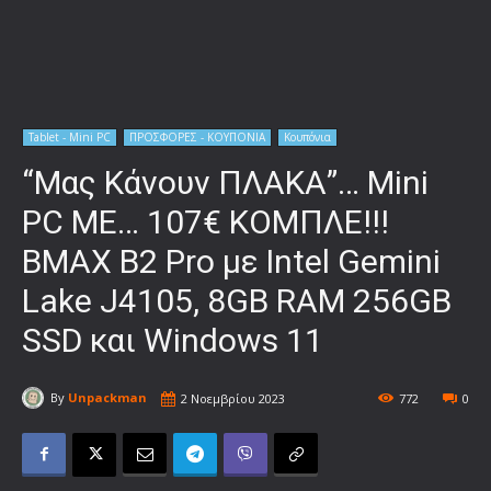
Tablet - Mini PC
ΠΡΟΣΦΟΡΕΣ - ΚΟΥΠΟΝΙΑ
Κουπόνια
“Μας Κάνουν ΠΛΑΚΑ”… Mini
PC ΜΕ… 107€ ΚΟΜΠΛΕ!!!
BMAX B2 Pro με Ιntel Gemini
Lake J4105, 8GB RAM 256GB
SSD και Windows 11
By
Unpackman
2 Νοεμβρίου 2023
772
0