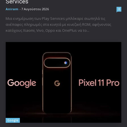
Services
Aniram
-
7 Αυγούστου 2026
0
Μια ενημέρωση των Play Services μπλόκαρε σιωπηλά τις
ανέπαφες πληρωμές στα κινητά με κινεζική ROM, αφήνοντας
κατόχους Xiaomi, Vivo, Oppo και OnePlus να το...
Google