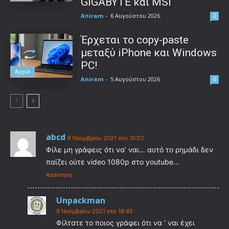
GIGABYTE και MSI
Aniram
-
6 Αυγούστου 2026
0
Έρχεται το copy-paste
μεταξύ iPhone και Windows
PC!
Apple
Aniram
-
5 Αυγούστου 2026
0
abcd
9 Νοεμβρίου 2021 στο 10:22
Φίλε μη γράφεις ότι να’ ναι… αυτό το ρημάδι δεν
παίζει ούτε video 1080p στο youtube…
Απάντηση
Unpackman
9 Νοεμβρίου 2021 στο 18:45
Φίλτατε το ποιος γράφει ότι να ‘ ναι έχει