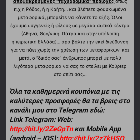
απομακρυσμένες “ταχυδρομικά” περιοχές
όπως
π.χ η Ρόδος, ή η Κρήτη… και βλέπετε φουσκωμένα
μεταφορικά, μπορείτε να κάνετε το εξής. Όλοι
έχουμε συγγενείς ή φίλους σε μεγάλα αστικά κέντρα
(Αθήνα, Θεσ/νικη, Πάτρα και στην υπόλοιπη
ηπειρωτική Ελλάδα)… άρα βάλτε την εκεί διεύθυνση
για να πάει χωρίς την χρέωση των μεταφορικών, και
μετά, ο “δικός σας” άνθρωπος μπορεί με πολύ
λιγότερα μεταφορικά να σας το στείλει με Κούριερ
στο σπίτι σας…
Όλα τα καθημερινά κουπόνια με τις
καλύτερες προσφορές θα τα βρεις στο
κανάλι μου στο Telegram εδώ:
Link Telegram: Web:
http://bit.ly/2ZeGpTn
και Mobile App
(android – IOS):
http://bit.ly/2z7kHSQ