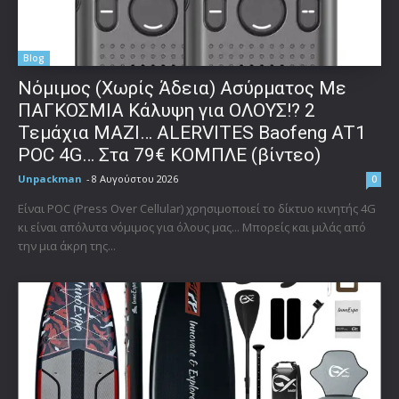
Blog
Νόμιμος (Χωρίς Άδεια) Ασύρματος Με
ΠΑΓΚΟΣΜΙΑ Κάλυψη για ΟΛΟΥΣ!? 2
Τεμάχια ΜΑΖΙ… ALERVITES Baofeng AT1
POC 4G… Στα 79€ ΚΟΜΠΛΕ (βίντεο)
Unpackman
-
8 Αυγούστου 2026
0
Είναι POC (Press Over Cellular) χρησιμοποιεί το δίκτυο κινητής 4G
κι είναι απόλυτα νόμιμος για όλους μας... Μπορείς και μιλάς από
την μια άκρη της...