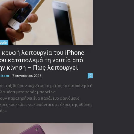
pple
 κρυφή λειτουργία του iPhone
ου καταπολεμά τη ναυτία από
ην κίνηση – Πώς λειτουργεί
niram
-
7 Αυγούστου 2026
0
οι ταξιδεύουν συχνά με το μετρό, το αυτοκίνητο ή
λα μέσα μεταφοράς μπορεί να
ουν παρατηρήσει ένα παράξενο φαινόμενο:
κρές κουκκίδες να κινούνται στις άκρες της οθόνης
ός...