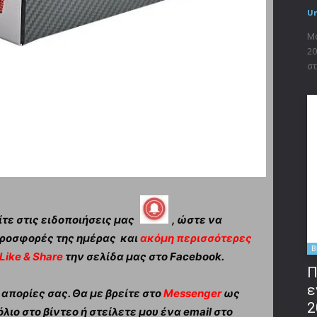
U
Μο
20
στ
τε στις ειδοποιήσεις μας
, ώστε να
ροσφορές της ημέρας και
ακόμη περισσότερες
B
Like & Share
την σελίδα μας στο Facebook.
Π
ε
πορίες σας. Θα με βρείτε στο
Messenger
ως
2
λιο στο βίντεο ή στείλετε μου ένα email στο