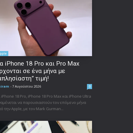
pple
α iPhone 18 Pro και Pro Max
ρχονται σε ένα μήνα με
απλησίαστη” τιμή!
niram
-
7 Αυγούστου 2026
0
 iPhone 18 Pro, iPhone 18 Pro Max και iPhone Ultra
αμένεται να παρουσιαστούν τον επόμενο μήνα
ό την Apple, με τον Mark Gurman...