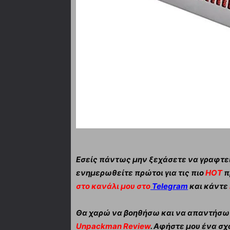
Εσείς πάντως μην ξεχάσετε να γραφτεί
ενημερωθείτε πρώτοι για τις πιο
HOT
π
στο κανάλι μου στο
Telegram
και κάντε
Θα χαρώ να βοηθήσω και να απαντήσω α
Unpackman Review
. Αφήστε μου ένα σχό