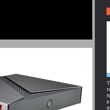
B
T
τ
π
ε
σ