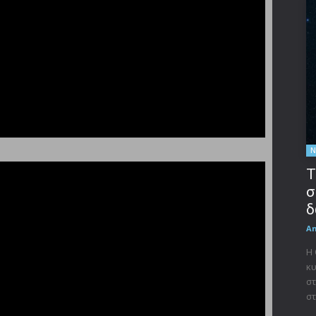
Ν
Τ
σ
δ
A
Η
κυ
στ
στ