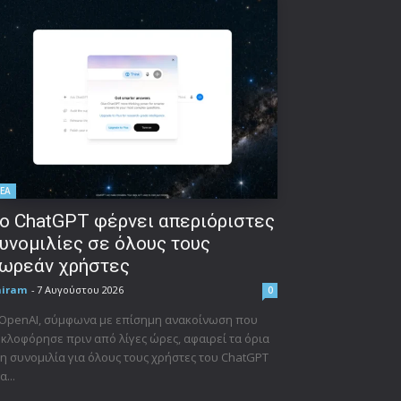
ΕΑ
ο ChatGPT φέρνει απεριόριστες
υνομιλίες σε όλους τους
ωρεάν χρήστες
niram
-
7 Αυγούστου 2026
0
 OpenAI, σύμφωνα με επίσημη ανακοίνωση που
κλοφόρησε πριν από λίγες ώρες, αφαιρεί τα όρια
η συνομιλία για όλους τους χρήστες του ChatGPT
α...