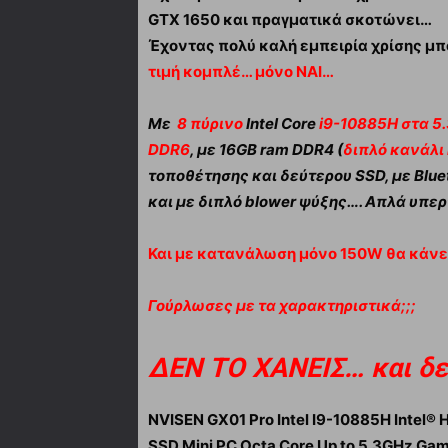
GTX 1650 και πραγματικά σκοτώνει…
Έχοντας πολύ καλή εμπειρία χρίσης μπ
τιμή κομπλέ… μόνο ΝΑΙ…
Με
8 πύρινο
Intel Core
i9-10885H στα 5
DDR6
, με 16GB ram DDR4 (
διπλό κανάλι
τοποθέτησης και δεύτερου SSD, με Blueto
και με διπλό blower ψύξης…. Απλά υπε
Και με κατανάλωση μόνο 150W θα κάνε
Γούρλωσες με τα χαρακτηριστικά;;;
ΔΕΝ ΤΟ ΧΑΝΕΙΣ… και δε
NVISEN GX01 Pro Intel I9-10885H Intel®
SSD Mini PC Octa Core Up to 5.3GHz Ga