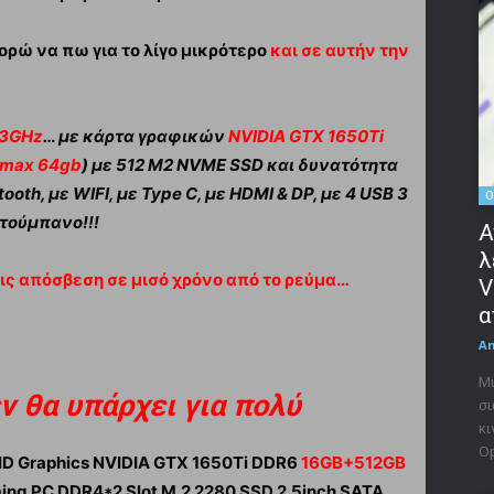
ορώ να πω για το λίγο μικρότερο
και σε αυτήν την
.3GHz
… με κάρτα γραφικών
NVIDIA GTX 1650Τi
 max 64gb
) με 512 Μ2 NVME SSD και δυνατότητα
oth, με WIFI, με Type C, με HDMI & DP, με 4 USB 3
O
ρτούμπανο!!!
Α
λ
ις απόσβεση σε μισό χρόνο από το ρεύμα…
V
α
A
Μι
ν θα υπάρχει για πολύ
σι
κι
Op
 HD Graphics NVIDIA GTX 1650Ti DDR6
16GB+512GB
ming PC DDR4*2 Slot M.2 2280 SSD 2.5inch SATA