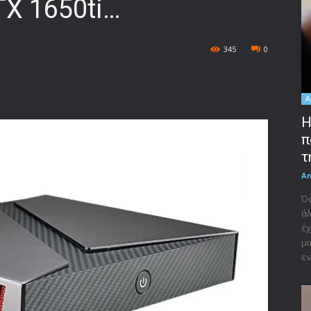
X 1650ti…
345
0
A
Η
π
τ
A
Όσ
άλ
έχ
μι
εν