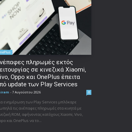
nePlus
νέπαφες πληρωμές εκτός
ειτουργίας σε κινεζικά Xiaomi,
ivo, Oppo και OnePlus έπειτα
πό update των Play Services
niram
-
7 Αυγούστου 2026
0
α ενημέρωση των Play Services μπλόκαρε
ωπηλά τις ανέπαφες πληρωμές στα κινητά με
νεζική ROM, αφήνοντας κατόχους Xiaomi, Vivo,
po και OnePlus να το...