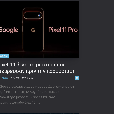
oogle
ixel 11: Όλα τα μυστικά που
ιέρρευσαν πριν την παρουσίαση
niram
-
7 Αυγούστου 2026
0
Google ετοιμάζεται να παρουσιάσει επίσημα τη
ιρά Pixel 11 στις 12 Αυγούστου, όμως το
γαλύτερο μέρος των specs και των
ρακτηριστικών έχει ήδη...