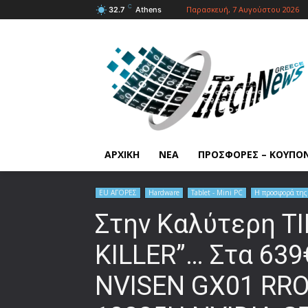
C
Παρασκευή, 7 Αυγούστου 2026
32.7
Athens
ΑΡΧΙΚΗ
ΝΕΑ
ΠΡΟΣΦΟΡΕΣ – ΚΟΥΠΟ
EU ΑΓΟΡΕΣ
Hardware
Tablet - Mini PC
Η προσφορά της
Στην Καλύτερη Τ
KILLER”… Στα 639
NVISEN GX01 RRO Μ