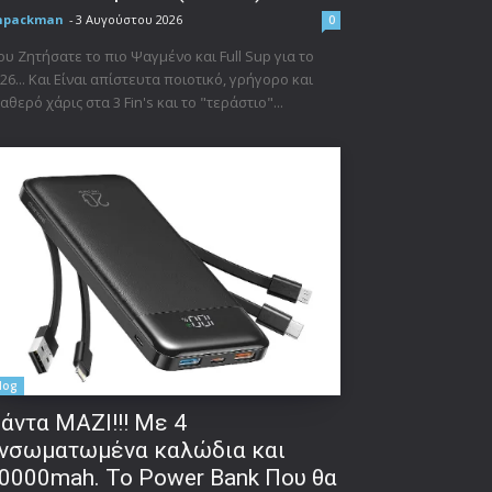
npackman
-
3 Αυγούστου 2026
0
υ Ζητήσατε το πιο Ψαγμένο και Full Sup για το
26... Και Είναι απίστευτα ποιοτικό, γρήγορο και
αθερό χάρις στα 3 Fin's και το "τεράστιο"...
log
άντα ΜΑΖΙ!!! Με 4
νσωματωμένα καλώδια και
0000mah. Το Power Bank Που θα