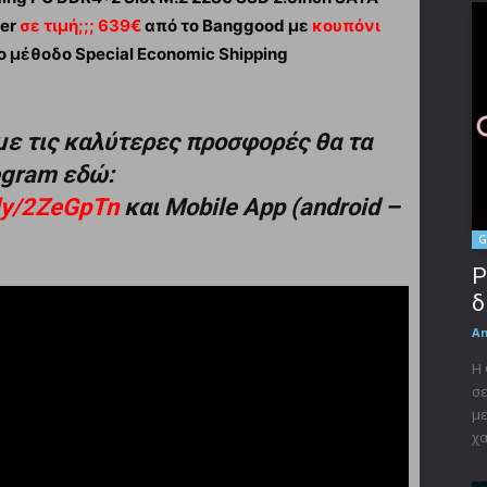
ter
σε τιμή;;; 639€
από το Banggood με
κουπόνι
 μέθοδο Special Economic Shipping
με τις καλύτερες προσφορές θα τα
legram εδώ:
t.ly/2ZeGpTn
και Mobile App (android –
G
P
δ
A
Η 
σε
με
χα