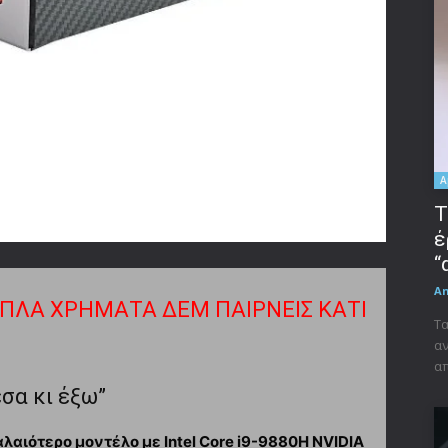
A
Τ
έ
“
A
3ΠΛΑ ΧΡΗΜΑΤΑ ΔΕΜ ΠΑΙΡΝΕΙΣ ΚΑΤΙ
Τα
αν
απ
έσα κι έξω”
αιότερο μοντέλο με Intel Core i9-9880H NVIDIA