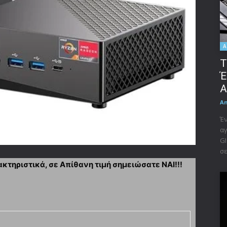
A
Τ
Έ
A
A
Έν
αγ
GI
σε
κτηριστικά, σε Απίθανη τιμή σημειώσατε ΝΑΙ!!!