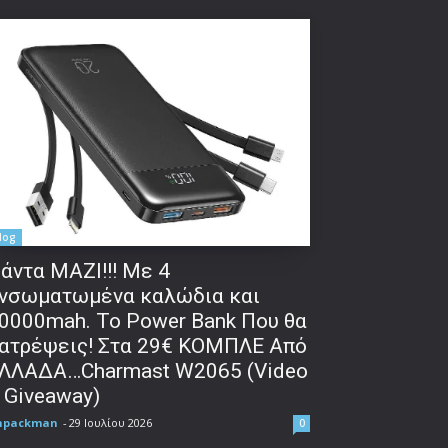
log
άντα ΜΑΖΙ!!! Με 4
νσωματωμένα καλώδια και
0000mah. Το Power Bank Που θα
ατρέψεις! Στα 29€ ΚΟΜΠΛΕ Από
ΛΛΑΔΑ…Charmast W2065 (Video
 Giveaway)
npackman
-
29 Ιουλίου 2026
0