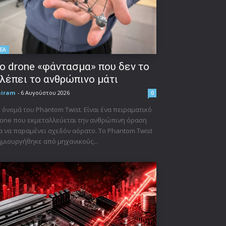
ΕΑ
ο drone «φάντασμα» που δεν το
λέπει το ανθρώπινο μάτι
niram
-
6 Αυγούστου 2026
0
 όνομά του Phantom Twist. Είναι ένα πειραματικό
one που εκμεταλλεύεται την ανθρώπινη όραση
α να παραμένει σχεδόν αόρατο. Το Phantom Twist
μιουργήθηκε από μηχανικούς...