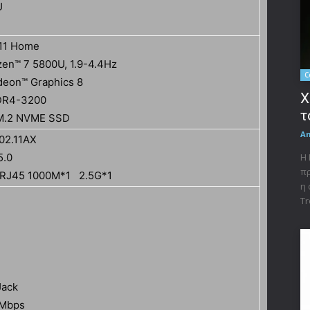
U
11 Home
en™ 7 5800U, 1.9-4.4Hz
C
eon™ Graphics 8
X
DR4-3200
τ
M.2 NVME SSD
A
802.11AX
5.0
Η 
πρ
 RJ45 1000M*1 2.5G*1
η 
Tr
Jack
0Mbps