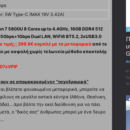
bps
r: 5W Type-C (MAX 19V 3.42A)
 7 5800U 8 Cores up to 4.4GHz, 16GB DDR4 512
S
 2.5Gbps+1Gbps Dual LAN, WiFi6 BT5.2, 2xUSB3.0
Π
ε τιμή;;; 299.9€ κομπλέ με τα μεταφορικά
από το
υ
αι με ασφαλή χωρίς τελωνείο μέθοδο αποστολής
G
A
807xVPlF
Η 
Ga
νουν σε απομακρυσμένες “ταχυδρομικά”
συ
 και βλέπετε φουσκωμένα μεταφορικά, μπορείτε να
 φίλους σε μεγάλα αστικά κέντρα (Αθήνα, Θεσ/νικη,
δα)… άρα βάλτε την εκεί διεύθυνση για να πάει
μετά, ο “δικός σας” άνθρωπος μπορεί με ένα 5ευρο
ς…