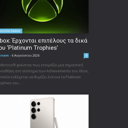
onsole Games
box: Έρχονται επιτέλους τα δικά
ου ‘Platinum Trophies’
niram
-
6 Αυγούστου 2026
0
Microsoft φαίνεται πως ετοιμάζει μια σημαντική
οσθήκη στο σύστημα των Achievements του Xbox,
οποία ενδέχεται να θυμίζει έντονα τα Platinum
ophies του...