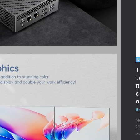
B
T
τ
π
ε
σ
U
Μο
20
στ