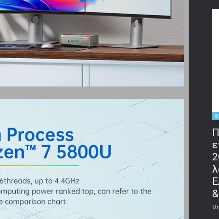
B
Π
ε
2
λ
Ε
&
U