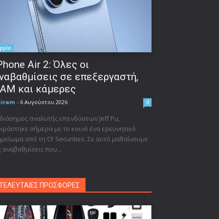
pple
Phone Air 2: Όλες οι
ναβαθμίσεις σε επεξεργαστή,
AM και κάμερες
niram
-
6 Αυγούστου 2026
0
διάσημος αναλυτής επενδύσεων Jeff Pu,
ιράστηκε σήμερα με το κοινό ένα ερευνητικό
μείωμα από τη CF Securities. Σε αυτό μαθαίνουμε
ς αναβαθμίσεις που...
ΤΕΛΕΥΤΑΙΕΣ ΠΡΟΣΦΟΡΕΣ