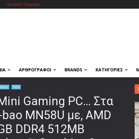
Σύνδεση / Εγγραφή
ΝΙΑ
ΑΡΘΡΟΓΡΑΦΟΙ
BRANDS
ΚΑΤΗΓΟΡΙΕΣ
πόνια
ΝΕΑ
Mini Gaming PC… Στα
T-bao MN58U με, AMD
6GB DDR4 512MB