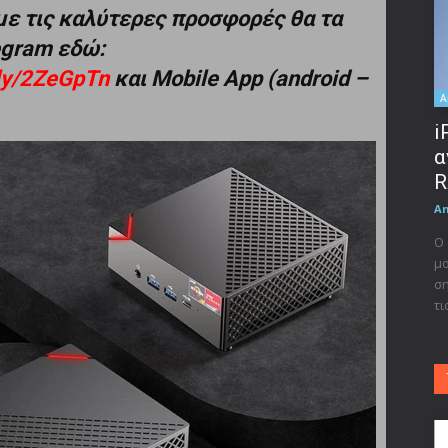
με τις καλύτερες προσφορές θα τα
legram εδώ:
t.ly/2ZeGpTn
και Mobile App (android –
A
i
α
R
A
Ο 
μο
ση
τι