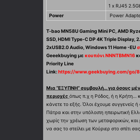
1 x RJ45 2.5G
Power
Power Adapte
T-bao MN58U Gaming Mini PC, AMD Ryzen
SSD, HDMI Type-C DP 4K Triple Display,
2xUSB2.0 Audio, Windows 11 Home -EU
σ
Geeekbuying με
κουπόνι NNNTBMN16
κ
Priority Line
Link:
https://www.geekbuying.com/go/
Μια “ΕΞΥΠΝΗ” συμβουλή… για όσους μέ
περιοχές
όπως π.χ η Ρόδος, ή η Κρήτη…
κάνετε το εξής. Όλοι έχουμε συγγενείς ή
Πάτρα και στην υπόλοιπη ηπειρωτική Ελλά
χωρίς την χρέωση των μεταφορικών, και 
να σας το στείλει με Κούριερ στο σπίτι σα