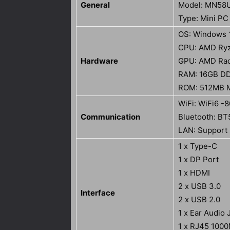
General
Model: MN58
Type: Mini PC
OS: Windows 
CPU: AMD Ryz
Hardware
GPU: AMD Rad
RAM: 16GB D
ROM: 512MB 
WiFi: WiFi6 -
Communication
Bluetooth: BT
LAN: Support
1 x Type-C
1 x DP Port
1 x HDMI
2 x USB 3.0
Interface
2 x USB 2.0
1 x Ear Audio 
1 x RJ45 100