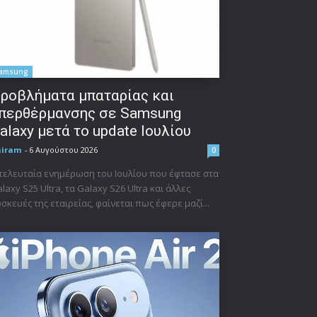
amsung
ροβλήματα μπαταρίας και
περθέρμανσης σε Samsung
alaxy μετά το update Ιουλίου
niram
-
6 Αυγούστου 2026
0
τελευταία ενημέρωση του Ιουλίου που έφτασε στα
laxy S25 Ultra, τα Galaxy S26 Ultra και άλλες
σκευές της εταιρείας, φαίνεται πως έφερε μαζί...