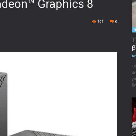
deon™ Graphics 8
306
0
Ν
Τ
β
A
Το
dr
γι
δη