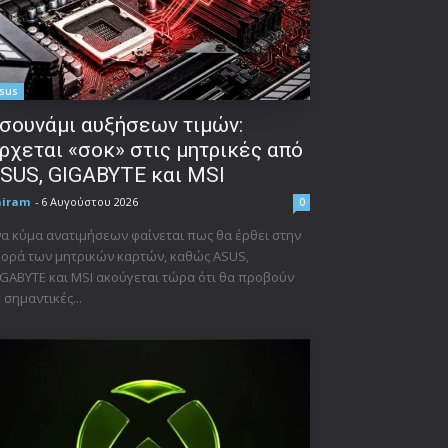
sus
σουνάμι αυξήσεων τιμών:
ρχεται «σοκ» στις μητρικές από
SUS, GIGABYTE και MSI
niram
-
6 Αυγούστου 2026
0
α κύμα ανατιμήσεων φαίνεται πως θα έρθει στην
ορά των μητρικών καρτών, καθώς ASUS,
GABYTE και MSI ακούγεται τώρα ότι θα προβούν
 σημαντικές...