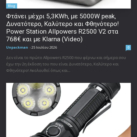
Blog
Φτάνει μέχρι 5,3KWh, με 5000W peak,
Δυνατότερο, Καλύτερο και Φθηνότερο!
Power Station Allpowers R2500 V2 στα
768€ και με Klarna (Video)
Unpackman
-
25 Ιουλίου 2026
0
Δεν είναι το πρώτο Allpowers R2500 που φέρνω και σήμερα σου
έχω την 2η έκδοση του που είναι Δυνατότερο, Καλύτερο και
Φθηνότερο! Ακολουθεί όπως και...