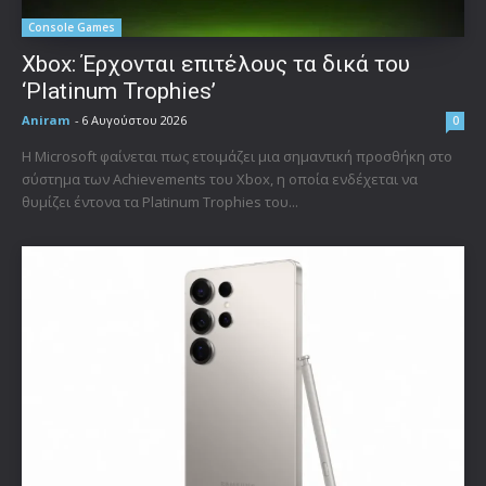
Console Games
Xbox: Έρχονται επιτέλους τα δικά του
‘Platinum Trophies’
Aniram
-
6 Αυγούστου 2026
0
Η Microsoft φαίνεται πως ετοιμάζει μια σημαντική προσθήκη στο
σύστημα των Achievements του Xbox, η οποία ενδέχεται να
θυμίζει έντονα τα Platinum Trophies του...