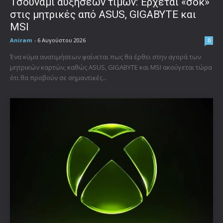
Τσουνάμι αυξήσεων τιμών: Έρχεται «σοκ»
στις μητρικές από ASUS, GIGABYTE και
MSI
Aniram
-
6 Αυγούστου 2026
0
Ένα κύμα ανατιμήσεων φαίνεται πως θα έρθει στην αγορά των
μητρικών καρτών, καθώς ASUS, GIGABYTE και MSI ακούγεται τώρα
ότι θα προβούν σε σημαντικές...