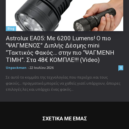
Blog
Astrolux ΕΑ05: Με 6200 Lumens! Ο πιο
“ΨΑΓΜΕΝΟΣ” Διπλής Δέσμης mini
“Τακτικός Φακός… στην πιο “ΨΑΓΜΕΝΗ
ΤΙΜΗ”. Στα 48€ ΚΟΜΠΛΕ!!! (Video)
Unpackman
-
22 Ιουλίου 2026
0
Σε αυτό το κομμάτι της τεχνολογίας που περιέχει και τους
φακούς... πραγματικά μπορείς να χαθείς γιατί υπάρχουν, άπειρες
επιλογές λες και υπάρχει ένας φακός...
ΣΧΕΤΙΚΑ ΜΕ ΕΜΑΣ