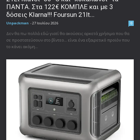
ΠΑΝΤΑ. Στα 122€ ΚΟΜΠΛΕ και με 3
δόσεις Klarna!!! Foursun 21lt...
Unpackman
-
27 Ιουλίου 2026
0
Δεν θα πω πολλά εδώ γιατί θα ακούσεις αρκετά χρήσιμα που θα
σε προστατεύσουν στο βίντεο... είναι ένα εξαιρετικό προϊόν που
το κάνει ακόμη...