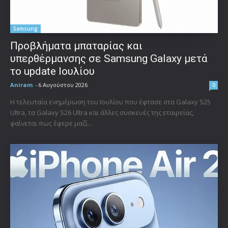
Samsung
Προβλήματα μπαταρίας και
υπερθέρμανσης σε Samsung Galaxy μετά
το update Ιουλίου
Aniram
-
6 Αυγούστου 2026
0
Η τελευταία ενημέρωση του Ιουλίου που έφτασε στα Galaxy S25
Ultra, τα Galaxy S26 Ultra και άλλες συσκευές της εταιρείας,
φαίνεται πως έφερε μαζί...