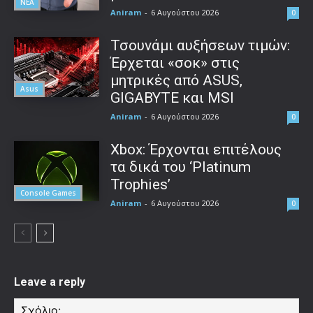
ΝΕΑ
Aniram
-
6 Αυγούστου 2026
0
Τσουνάμι αυξήσεων τιμών:
Έρχεται «σοκ» στις
μητρικές από ASUS,
Asus
GIGABYTE και MSI
Aniram
-
6 Αυγούστου 2026
0
Xbox: Έρχονται επιτέλους
τα δικά του ‘Platinum
Trophies’
Console Games
Aniram
-
6 Αυγούστου 2026
0
Leave a reply