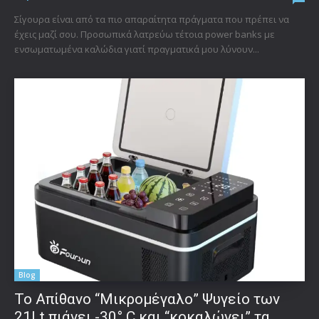
Σίγουρα είναι από τα πιο απαραίτητα πράγματα που πρέπει να
έχεις μαζί σου. Προσωπικά λατρεύω τέτοια power banks με
ενσωματωμένα καλώδια γιατί πραγματικά μου λύνουν...
Blog
Το Απίθανο “Μικρομέγαλο” Ψυγείο των
21Lt πιάνει -30° C και “κοκαλώνει” τα