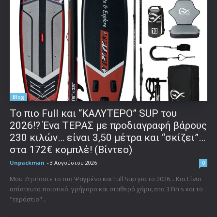
Blog
To πιο Full και “ΚΑΛΥΤΕΡΟ” SUP του
2026!? Ένα ΤΕΡΑΣ με προδιαγραφή βάρους
230 κιλών… είναι 3,50 μέτρα και “σκίζει”…
στα 172€ κομπλέ! (Βίντεο)
Unpackman
-
3 Αυγούστου 2026
0
Μου Ζητήσατε το πιο Ψαγμένο και Full Sup για το 2026... Και Είναι
απίστευτα ποιοτικό, γρήγορο και σταθερό χάρις στα 3 Fin's και το
"τεράστιο"...