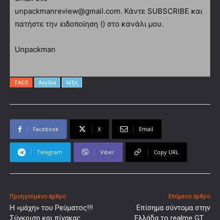
unpackmanreview@gmail.com. Κάντε SUBSCRIBE και
πατήστε την ειδοποίηση () στο κανάλι μου.
Unpackman
TAGS
Αγγλία
λέξη
Facebook
X
Email
Telegram
Viber
Copy URL
Προηγούμενο άρθρο
Επόμενο άρθρο
H «μάχη» του Ρεύματος!!!
Επίσημα σύντομα στην
Σύγκριση και πίνακας
Ελλάδα τo realme GT…..