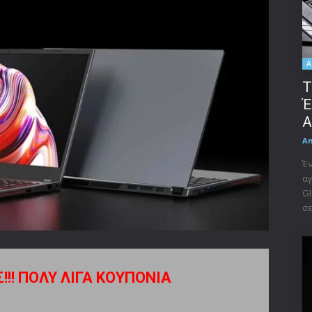
A
Τ
Έ
A
A
Έν
αγ
GI
σε
Σ!!! ΠΟΛΥ ΛΙΓΑ ΚΟΥΠΟΝΙΑ