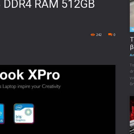
GB DDR4 RAM 512GB
Ν
242
0
Τ
β
A
Το
dr
γι
δη