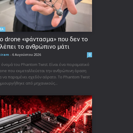
ΕΑ
ο drone «φάντασμα» που δεν το
λέπει το ανθρώπινο μάτι
niram
-
6 Αυγούστου 2026
0
 όνομά του Phantom Twist. Είναι ένα πειραματικό
one που εκμεταλλεύεται την ανθρώπινη όραση
α να παραμένει σχεδόν αόρατο. Το Phantom Twist
μιουργήθηκε από μηχανικούς...