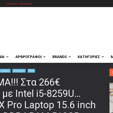
Σύνδεση / Εγγραφή
ΝΙΑ
ΑΡΘΡΟΓΡΑΦΟΙ
BRANDS
ΚΑΤΗΓΟΡΙΕΣ
 ημέρας
Κουπόνια
ΝΕΑ
ΜΑ!!! Στα 266€
ε Intel i5-8259U…
 Pro Laptop 15.6 inch