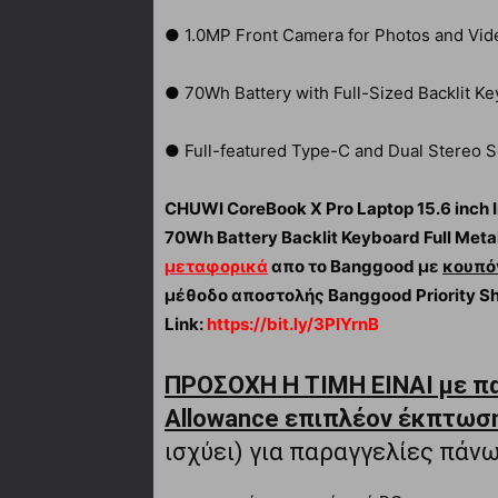
● 1.0MP Front Camera for Photos and Vid
● 70Wh Battery with Full-Sized Backlit K
● Full-featured Type-C and Dual Stereo 
CHUWI CoreBook X Pro Laptop 15.6 inc
70Wh Battery Backlit Keyboard Full Met
μεταφορικά
απο το Banggood με
κουπό
μέθοδο αποστολής Banggood Priority Sh
Link:
https://bit.ly/3PIYrnB
ΠΡΟΣΟΧΗ Η ΤΙΜΗ ΕΙΝΑΙ με π
Allowance επιπλέον έκπτωσ
ισχύει) για παραγγελίες πάν