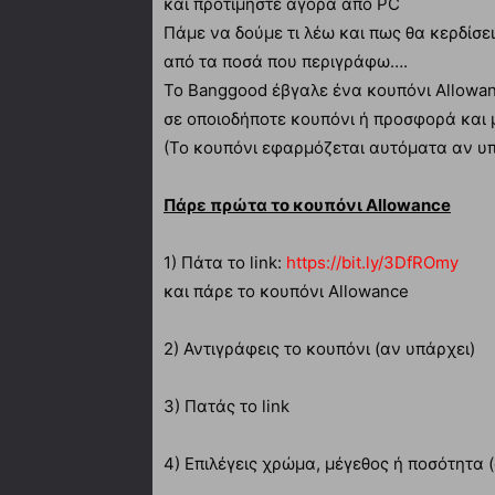
και προτιμήστε αγορά από PC
Πάμε να δούμε τι λέω και πως θα κερδίσε
από τα ποσά που περιγράφω….
Το Banggood έβγαλε ένα κουπόνι Allowan
σε οποιοδήποτε κουπόνι ή προσφορά και 
(Το κουπόνι εφαρμόζεται αυτόματα αν υ
Πάρε πρώτα το κουπόνι Allowance
1) Πάτα το link:
https://bit.ly/3DfROmy
και πάρε το κουπόνι Allowance
2) Αντιγράφεις το κουπόνι (αν υπάρχει)
3) Πατάς το link
4) Επιλέγεις χρώμα, μέγεθος ή ποσότητα (