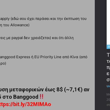
 apply (εδώ σου έχει περάσει και την έκπτωση του
η του Allowance)
ις με paypal δεν χρειάζεται) και ότι άλλη
B
T
anggood Express ή EU Priority Line από Κίνα (από
τ
ερο)
π
ε
σ
U
ση μεταφορικών έως 8$ (~7,1€) αν
Μο
 5 στο Banggood
20
ttps://bit.ly/32MIMAo
στ