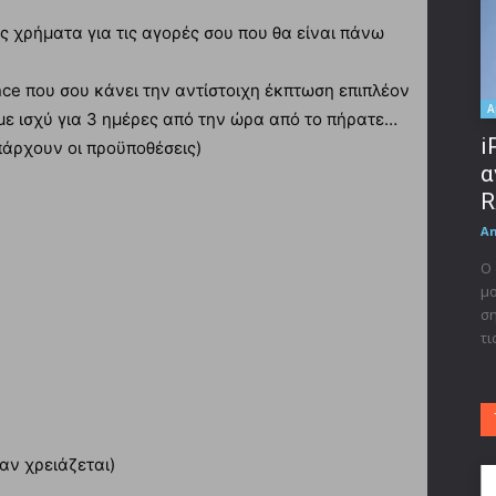
ις χρήματα για τις αγορές σου που θα είναι πάνω
ce που σου κάνει την αντίστοιχη έκπτωση επιπλέον
A
με ισχύ για 3 ημέρες από την ώρα από το πήρατε…
i
πάρχουν οι προϋποθέσεις)
α
R
A
Ο 
μο
ση
τι
αν χρειάζεται)