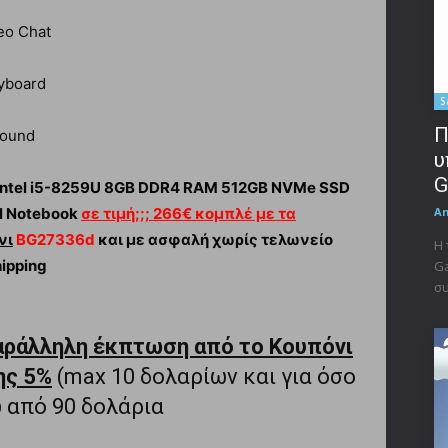
eo Chat
eyboard
S
Π
Sound
υ
G
h Intel i5-8259U 8GB DDR4 RAM 512GB NVMe SSD
al Notebook
σε τιμή;;; 266€ κομπλέ με τα
A
νι
BG27336d
και με ασφαλή χωρίς τελωνείο
Η 
ipping
Ga
συ
αράλληλη έκπτωση από το Κουπόνι
ης 5%
(max 10 δολαρίων και για όσο
ω από 90 δολάρια