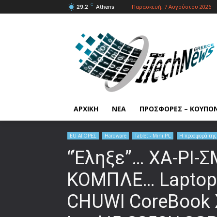
C
Παρασκευή, 7 Αυγούστου 2026
29.2
Athens
ΑΡΧΙΚΗ
ΝΕΑ
ΠΡΟΣΦΟΡΕΣ – ΚΟΥΠΟ
EU ΑΓΟΡΕΣ
Hardware
Tablet - Mini PC
Η προσφορά της
“Έληξε”… ΧΑ-ΡΙ-Σ
ΚΟΜΠΛΕ… Laptop μ
CHUWI CoreBook X