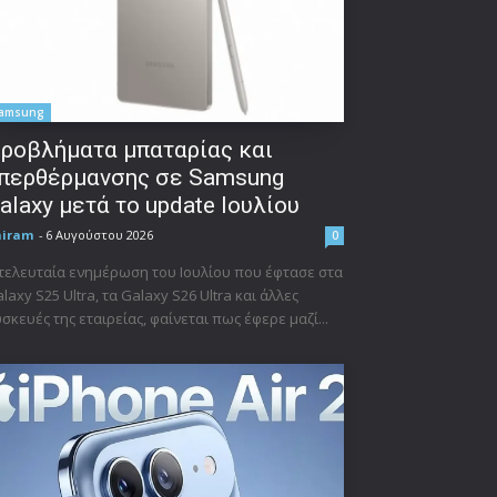
amsung
ροβλήματα μπαταρίας και
περθέρμανσης σε Samsung
alaxy μετά το update Ιουλίου
niram
-
6 Αυγούστου 2026
0
τελευταία ενημέρωση του Ιουλίου που έφτασε στα
laxy S25 Ultra, τα Galaxy S26 Ultra και άλλες
σκευές της εταιρείας, φαίνεται πως έφερε μαζί...