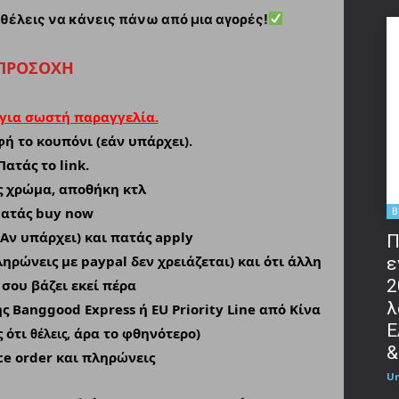
 θέλεις να κάνεις πάνω από μια αγορές!
ΠΡΟΣΟΧΗ
 για σωστή παραγγελία.
ή το κουπόνι (εάν υπάρχει).
Πατάς το link.
ις χρώμα, αποθήκη κτλ
Πατάς buy now
B
(Αν υπάρχει) και πατάς apply
Π
ληρώνεις με paypal δεν χρειάζεται) και ότι άλλη
ε
2
σου βάζει εκεί πέρα
λ
ς Banggood Express ή EU Priority Line από Κίνα
Ε
ς ότι
, άρα το φθηνότερο)
θέλεις
&
ce order και πληρώνεις
U