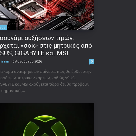
sus
σουνάμι αυξήσεων τιμών:
ρχεται «σοκ» στις μητρικές από
SUS, GIGABYTE και MSI
niram
-
6 Αυγούστου 2026
0
α κύμα ανατιμήσεων φαίνεται πως θα έρθει στην
ορά των μητρικών καρτών, καθώς ASUS,
GABYTE και MSI ακούγεται τώρα ότι θα προβούν
 σημαντικές...