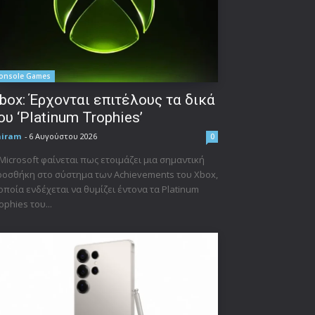
onsole Games
box: Έρχονται επιτέλους τα δικά
ου ‘Platinum Trophies’
niram
-
6 Αυγούστου 2026
0
Microsoft φαίνεται πως ετοιμάζει μια σημαντική
οσθήκη στο σύστημα των Achievements του Xbox,
οποία ενδέχεται να θυμίζει έντονα τα Platinum
ophies του...