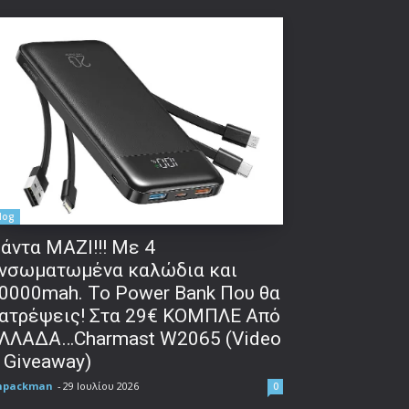
log
άντα ΜΑΖΙ!!! Με 4
νσωματωμένα καλώδια και
0000mah. Το Power Bank Που θα
ατρέψεις! Στα 29€ ΚΟΜΠΛΕ Από
ΛΛΑΔΑ…Charmast W2065 (Video
 Giveaway)
npackman
-
29 Ιουλίου 2026
0