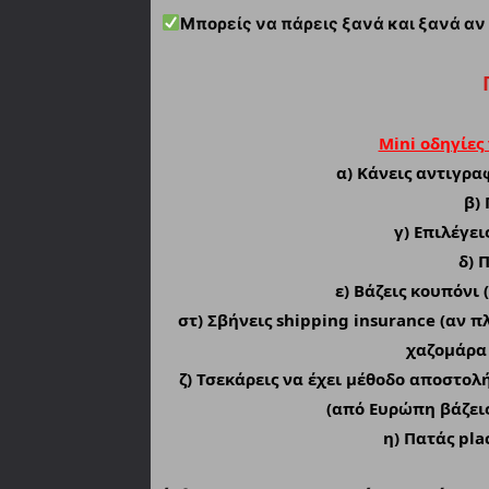
Μπορείς να πάρεις ξανά και ξανά αν
Mini οδηγίες
α)
Κάνεις αντιγραφ
β) 
γ) Επιλέγε
δ) 
ε) Βάζεις κουπόνι 
στ) Σβήνεις shipping insurance (αν π
χαζομάρα 
ζ) Τσεκάρεις να έχει μέθοδο αποστολή
(από Ευρώπη βάζει
η) Πατάς pla