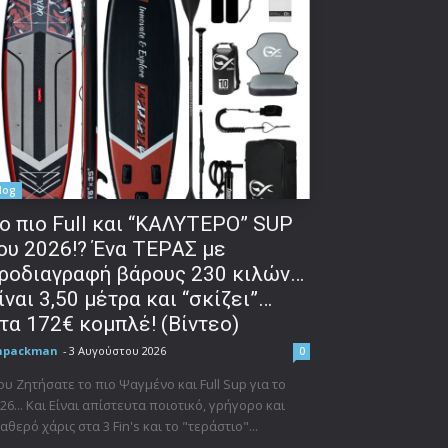
log
o πιο Full και “ΚΑΛΥΤΕΡΟ” SUP
ου 2026!? Ένα ΤΕΡΑΣ με
ροδιαγραφή βάρους 230 κιλών…
ίναι 3,50 μέτρα και “σκίζει”…
τα 172€ κομπλέ! (Βίντεο)
npackman
-
3 Αυγούστου 2026
0
υ Ζητήσατε το πιο Ψαγμένο και Full Sup για το
26... Και Είναι απίστευτα ποιοτικό, γρήγορο και
αθερό χάρις στα 3 Fin's και το "τεράστιο"...