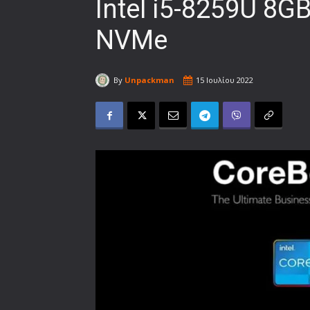
Intel i5-8259U 8
NVMe
By
Unpackman
15 Ιουλίου 2022