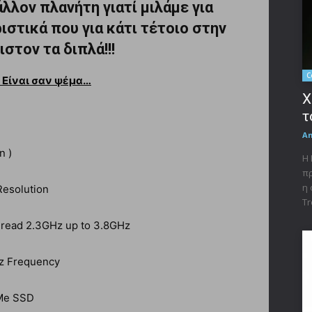
άλλον πλανήτη γιατί μιλάμε για
στικά που για κάτι τέτοιο στην
στον τα διπλά!!!
C
! Είναι σαν ψέμα…
X
τ
A
n )
Η 
πρ
η 
Resolution
Tr
hread 2.3GHz up to 3.8GHz
Hz Frequency
Me SSD