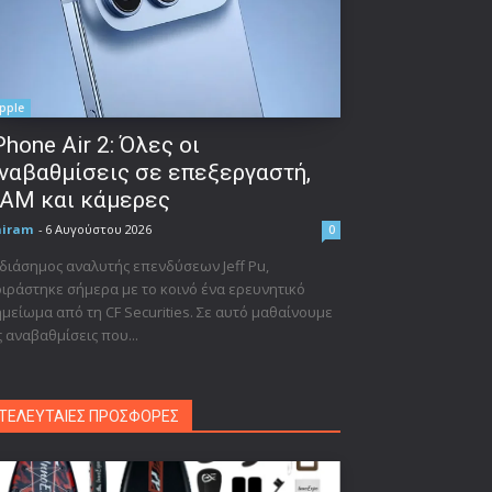
pple
Phone Air 2: Όλες οι
ναβαθμίσεις σε επεξεργαστή,
AM και κάμερες
niram
-
6 Αυγούστου 2026
0
διάσημος αναλυτής επενδύσεων Jeff Pu,
ιράστηκε σήμερα με το κοινό ένα ερευνητικό
μείωμα από τη CF Securities. Σε αυτό μαθαίνουμε
ς αναβαθμίσεις που...
ΤΕΛΕΥΤΑΙΕΣ ΠΡΟΣΦΟΡΕΣ