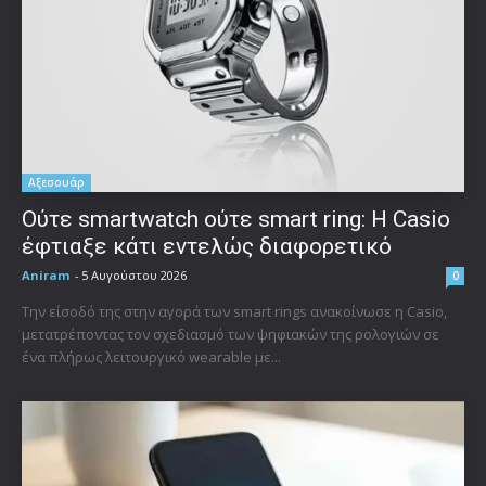
Αξεσουάρ
Ούτε smartwatch ούτε smart ring: Η Casio
έφτιαξε κάτι εντελώς διαφορετικό
Aniram
-
5 Αυγούστου 2026
0
Την είσοδό της στην αγορά των smart rings ανακοίνωσε η Casio,
μετατρέποντας τον σχεδιασμό των ψηφιακών της ρολογιών σε
ένα πλήρως λειτουργικό wearable με...