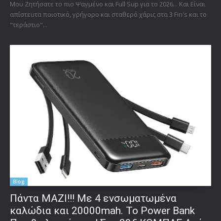
Μου Ζητήσατε το πιο Ψαγμένο και Full Sup για το 2026... Και Είναι
απίστευτα ποιοτικό, γρήγορο και σταθερό χάρις στα 3 Fin's και το
"τεράστιο"...
Blog
Πάντα ΜΑΖΙ!!! Με 4 ενσωματωμένα
καλώδια και 20000mah. Το Power Bank