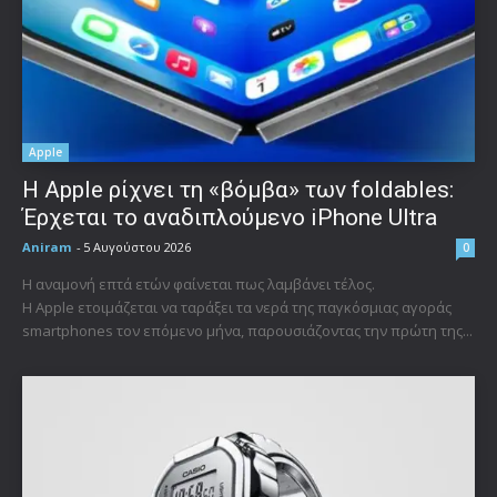
Apple
Η Apple ρίχνει τη «βόμβα» των foldables:
Έρχεται το αναδιπλούμενο iPhone Ultra
Aniram
-
5 Αυγούστου 2026
0
Η αναμονή επτά ετών φαίνεται πως λαμβάνει τέλος.
Η Apple ετοιμάζεται να ταράξει τα νερά της παγκόσμιας αγοράς
smartphones τον επόμενο μήνα, παρουσιάζοντας την πρώτη της...