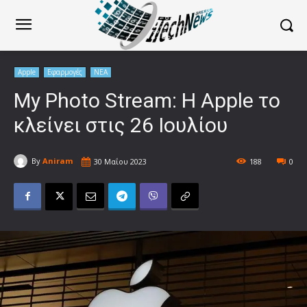
Apple
Εφαρμογές
ΝΕΑ
My Photo Stream: Η Apple το
κλείνει στις 26 Ιουλίου
By
Aniram
30 Μαΐου 2023
188
0