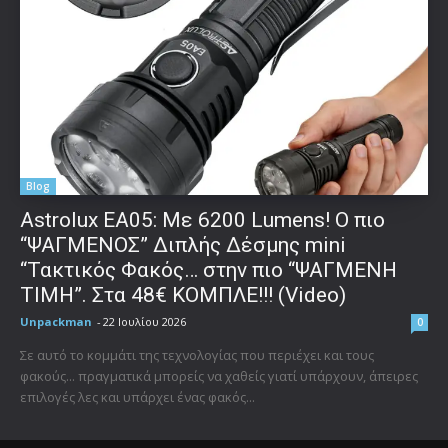
Blog
Astrolux ΕΑ05: Με 6200 Lumens! Ο πιο
“ΨΑΓΜΕΝΟΣ” Διπλής Δέσμης mini
“Τακτικός Φακός… στην πιο “ΨΑΓΜΕΝΗ
ΤΙΜΗ”. Στα 48€ ΚΟΜΠΛΕ!!! (Video)
Unpackman
-
22 Ιουλίου 2026
0
Σε αυτό το κομμάτι της τεχνολογίας που περιέχει και τους
φακούς... πραγματικά μπορείς να χαθείς γιατί υπάρχουν, άπειρες
επιλογές λες και υπάρχει ένας φακός...