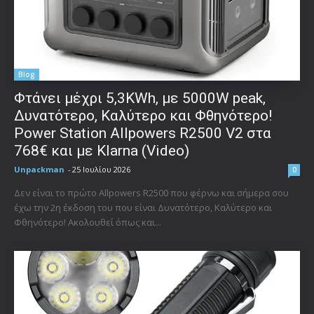
Blog
Φτάνει μέχρι 5,3KWh, με 5000W peak,
Δυνατότερο, Καλύτερο και Φθηνότερο!
Power Station Allpowers R2500 V2 στα
768€ και με Klarna (Video)
Unpackman
-
25 Ιουλίου 2026
0
Δεν είναι το πρώτο Allpowers R2500 που φέρνω και σήμερα σου
έχω την 2η έκδοση του που είναι Δυνατότερο, Καλύτερο και
Φθηνότερο! Ακολουθεί όπως και...