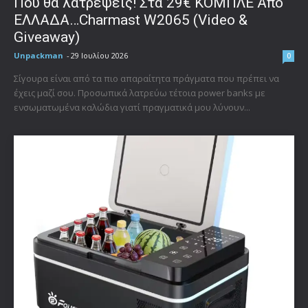
Που θα λατρέψεις! Στα 29€ ΚΟΜΠΛΕ Από
ΕΛΛΑΔΑ…Charmast W2065 (Video &
Giveaway)
Unpackman
-
29 Ιουλίου 2026
0
Σίγουρα είναι από τα πιο απαραίτητα πράγματα που πρέπει να
έχεις μαζί σου. Προσωπικά λατρεύω τέτοια power banks με
ενσωματωμένα καλώδια γιατί πραγματικά μου λύνουν...