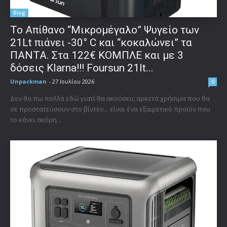
Blog
Το Απίθανο “Μικρομέγαλο” Ψυγείο των
21Lt πιάνει -30° C και “κοκαλώνει” τα
ΠΑΝΤΑ. Στα 122€ ΚΟΜΠΛΕ και με 3
δόσεις Klarna!!! Foursun 21lt...
Unpackman
-
27 Ιουλίου 2026
0
Δεν θα πω πολλά εδώ γιατί θα ακούσεις αρκετά χρήσιμα που θα
σε προστατεύσουν στο βίντεο... είναι ένα εξαιρετικό προϊόν που
το κάνει ακόμη...