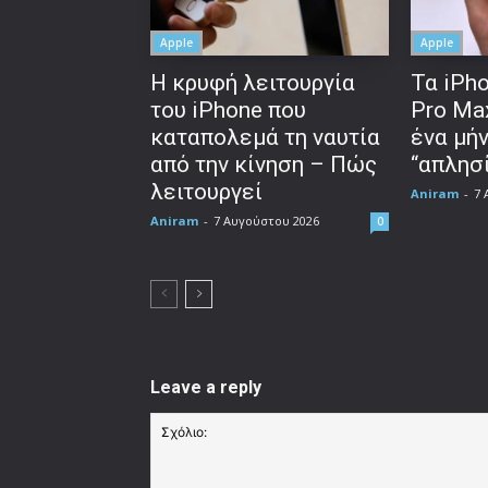
Apple
Apple
Η κρυφή λειτουργία
Τα iPho
του iPhone που
Pro Ma
καταπολεμά τη ναυτία
ένα μή
από την κίνηση – Πώς
“απλησί
λειτουργεί
Aniram
-
7 
Aniram
-
7 Αυγούστου 2026
0
Leave a reply