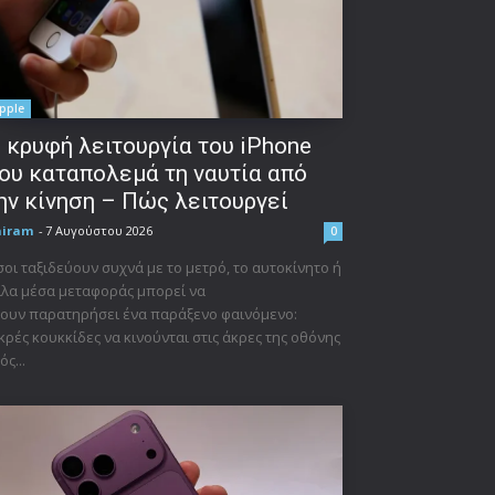
pple
 κρυφή λειτουργία του iPhone
ου καταπολεμά τη ναυτία από
ην κίνηση – Πώς λειτουργεί
niram
-
7 Αυγούστου 2026
0
οι ταξιδεύουν συχνά με το μετρό, το αυτοκίνητο ή
λα μέσα μεταφοράς μπορεί να
ουν παρατηρήσει ένα παράξενο φαινόμενο:
κρές κουκκίδες να κινούνται στις άκρες της οθόνης
ός...