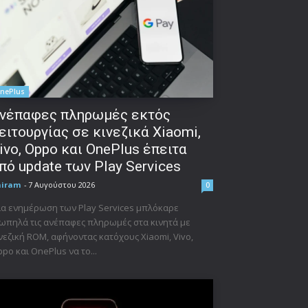
nePlus
νέπαφες πληρωμές εκτός
ειτουργίας σε κινεζικά Xiaomi,
ivo, Oppo και OnePlus έπειτα
πό update των Play Services
niram
-
7 Αυγούστου 2026
0
α ενημέρωση των Play Services μπλόκαρε
ωπηλά τις ανέπαφες πληρωμές στα κινητά με
νεζική ROM, αφήνοντας κατόχους Xiaomi, Vivo,
po και OnePlus να το...