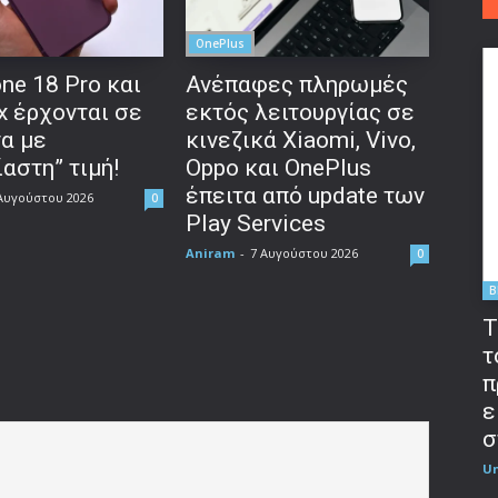
OnePlus
ne 18 Pro και
Ανέπαφες πληρωμές
x έρχονται σε
εκτός λειτουργίας σε
να με
κινεζικά Xiaomi, Vivo,
αστη” τιμή!
Oppo και OnePlus
έπειτα από update των
Αυγούστου 2026
0
Play Services
Aniram
-
7 Αυγούστου 2026
0
B
T
τ
π
ε
σ
U