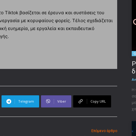
 Tiktok βασίζεται σε έρευνα και συστάσεις του
εργασία με κορυφαίους φορείς. Τέλος σχεδιάζεται
κή ευημερία, με εργαλεία και εκπαιδευτικό
γής.
G
P
δ
A
Η 
σε
Telegram
Viber
Copy URL
με
χα
Επόμενο άρθρο