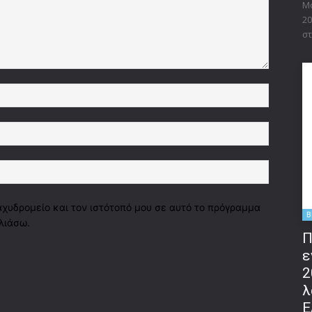
Μο
20
στ
Όνομα:*
Email:*
Ιστοσελί
αχυδρομείο και τον ιστότοπό μου σε αυτό το πρόγραμμα
B
λιάσω.
Π
ε
2
λ
Ε