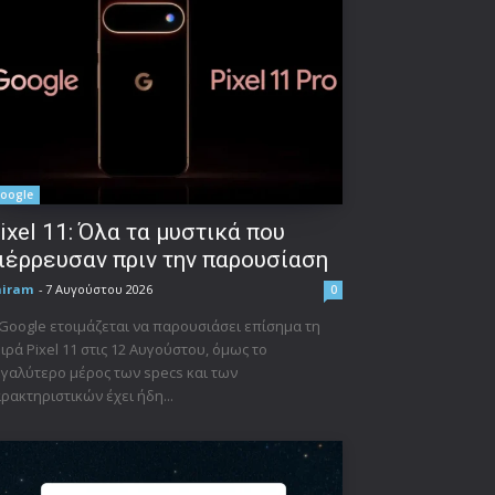
oogle
ixel 11: Όλα τα μυστικά που
ιέρρευσαν πριν την παρουσίαση
niram
-
7 Αυγούστου 2026
0
Google ετοιμάζεται να παρουσιάσει επίσημα τη
ιρά Pixel 11 στις 12 Αυγούστου, όμως το
γαλύτερο μέρος των specs και των
ρακτηριστικών έχει ήδη...