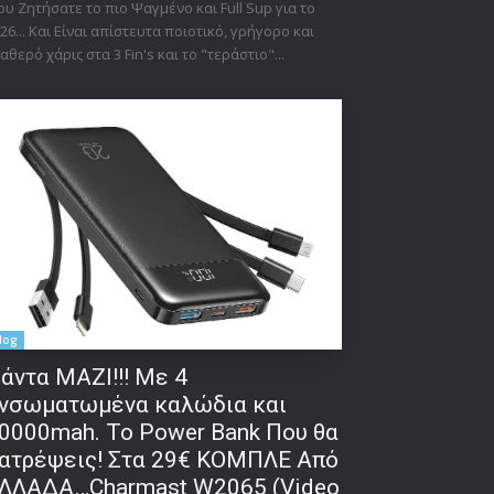
υ Ζητήσατε το πιο Ψαγμένο και Full Sup για το
26... Και Είναι απίστευτα ποιοτικό, γρήγορο και
αθερό χάρις στα 3 Fin's και το "τεράστιο"...
δα:
log
άντα ΜΑΖΙ!!! Με 4
νσωματωμένα καλώδια και
0000mah. Το Power Bank Που θα
ατρέψεις! Στα 29€ ΚΟΜΠΛΕ Από
ΛΛΑΔΑ…Charmast W2065 (Video