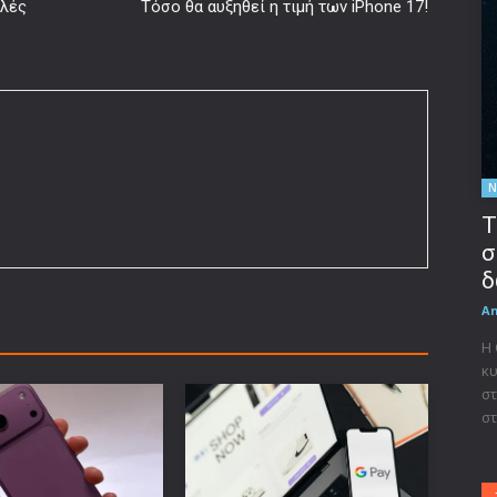
ελές
Τόσο θα αυξηθεί η τιμή των iPhone 17!
Ν
Τ
σ
δ
A
Η
κυ
στ
στ