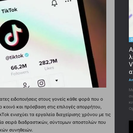
O
Α
λ
V
α
A
Μι
σι
ατες ειδοποιήσεις στους γονείς κάθε φορά που ο
κι
ο κοινό και πρόσβαση στις επιλογές απορρήτου,
Op
Tok ενισχύει τα εργαλεία διαχείρισης χρόνου με τις
 μία σειρά διαδραστικών, σύντομων αποστολών που
κών συνηθειών.