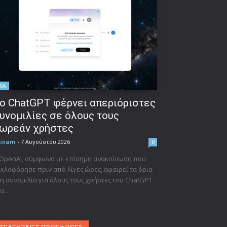
ΕΑ
ο ChatGPT φέρνει απεριόριστες
υνομιλίες σε όλους τους
ωρεάν χρήστες
niram
-
7 Αυγούστου 2026
0
 OpenAI, σύμφωνα με επίσημη ανακοίνωση που
κλοφόρησε πριν από λίγες ώρες, αφαιρεί τα όρια
η συνομιλία για όλους τους χρήστες του ChatGPT
α...