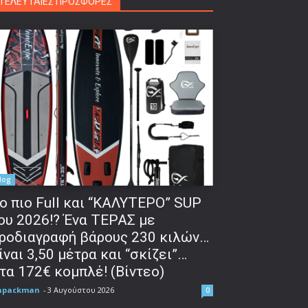
ΤΕΛΕΥΤΑΙΕΣ ΠΡΟΣΦΟΡΕΣ
log
o πιο Full και “ΚΑΛΥΤΕΡΟ” SUP
ου 2026!? Ένα ΤΕΡΑΣ με
ροδιαγραφή βάρους 230 κιλών…
ίναι 3,50 μέτρα και “σκίζει”…
τα 172€ κομπλέ! (Βίντεο)
npackman
-
3 Αυγούστου 2026
0