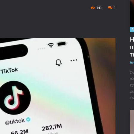
140
0
A
Η
π
τ
A
Όσ
άλ
έχ
μι
εν