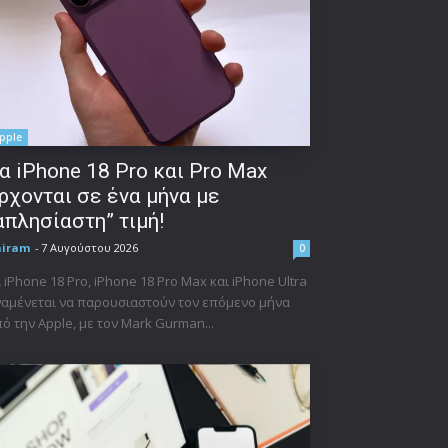
pple
α iPhone 18 Pro και Pro Max
ρχονται σε ένα μήνα με
απλησίαστη” τιμή!
niram
-
7 Αυγούστου 2026
0
 iPhone 18 Pro, iPhone 18 Pro Max και iPhone Ultra
αμένεται να παρουσιαστούν τον επόμενο μήνα
ό την Apple, με τον Mark Gurman...