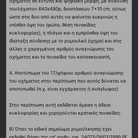
οχήματος σε έντυπη και ψηφιακή μορφή, με ανάλυση
τουλάχιστον 640x480p, διαστάσεων 7×10 cm, ούτως
ώστε στις δυο από αυτές να φαίνεται ευκρινώς η
οπίσθια όψη του (φώτα, θέση πινακίδας
κυκλοφορίας), η πλάγια και η εμπρόσθια όψη του
(διάταξη σύνδεσης με το ρυμουλκό όχημα) και στις
άλλες ο χαραγμένος αριθμός αναγνώρισης του
οχήματος και το πινακίδιο του κατασκευαστή,
4. Αποτύπωμα του 17/ψήφιου αριθμού αναγνώρισης
του οχήματος στην περίπτωση που αυτός δύναται να
αποτυπωθεί (π.χ. είναι εγχάρακτος ή ανάγλυφος)
Στην περίπτωση αυτή εκδίδεται άμεσα η άδεια
κυκλοφορίας και χορηγούνται κρατικές πινακίδες.
Β) Όταν το ειδικό σημείωμα ρυμούλκησης έχει
εκδοθεί βάσει της υπ’ αριθμ. οικ. 34075/3603/1999 (Β΄