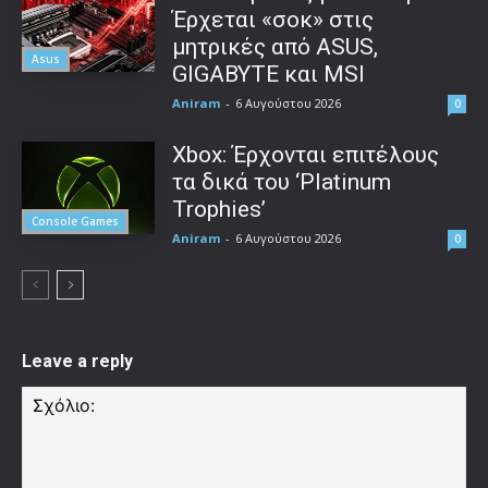
Έρχεται «σοκ» στις
μητρικές από ASUS,
Asus
GIGABYTE και MSI
Aniram
-
6 Αυγούστου 2026
0
Xbox: Έρχονται επιτέλους
τα δικά του ‘Platinum
Trophies’
Console Games
Aniram
-
6 Αυγούστου 2026
0
Leave a reply