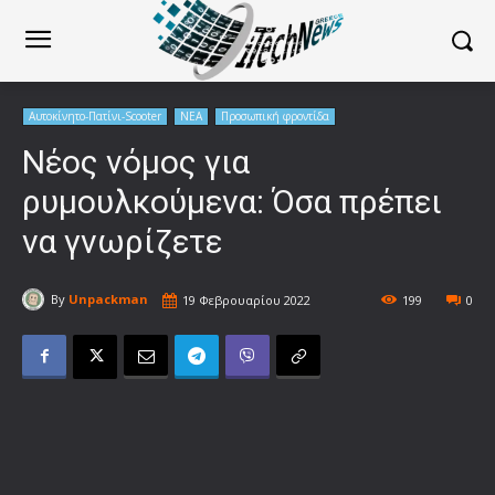
Αυτοκίνητο-Πατίνι-Scooter
ΝΕΑ
Προσωπική φροντίδα
Νέος νόμος για
ρυμουλκούμενα: Όσα πρέπει
να γνωρίζετε
By
Unpackman
19 Φεβρουαρίου 2022
199
0