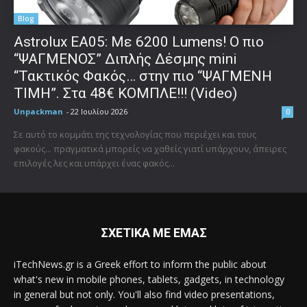
Blog
Astrolux ΕΑ05: Με 6200 Lumens! Ο πιο
“ΨΑΓΜΕΝΟΣ” Διπλής Δέσμης mini
“Τακτικός Φακός… στην πιο “ΨΑΓΜΕΝΗ
ΤΙΜΗ”. Στα 48€ ΚΟΜΠΛΕ!!! (Video)
Unpackman
-
22 Ιουλίου 2026
0
Σε αυτό το κομμάτι της τεχνολογίας που περιέχει και τους
φακούς... πραγματικά μπορείς να χαθείς γιατί υπάρχουν, άπειρες
επιλογές λες και υπάρχει ένας φακός...
ΣΧΕΤΙΚΑ ΜΕ ΕΜΑΣ
iTechNews.gr is a Greek effort to inform the public about
what's new in mobile phones, tablets, gadgets, in technology
in general but not only. You'll also find video presentations,