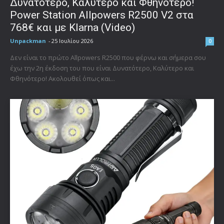
Δυνατότερο, Καλύτερο και Φθηνότερο!
Power Station Allpowers R2500 V2 στα
768€ και με Klarna (Video)
Unpackman
-
25 Ιουλίου 2026
0
Δεν είναι το πρώτο Allpowers R2500 που φέρνω και σήμερα σου
έχω την 2η έκδοση του που είναι Δυνατότερο, Καλύτερο και
Φθηνότερο! Ακολουθεί όπως και...