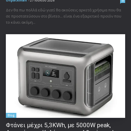
Unpackman
-
27 Ιουλίου 2026
0
Δεν θα πω πολλά εδώ γιατί θα ακούσεις αρκετά χρήσιμα που θα
σε προστατεύσουν στο βίντεο... είναι ένα εξαιρετικό προϊόν που
το κάνει ακόμη...
Blog
Φτάνει μέχρι 5,3KWh, με 5000W peak,