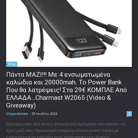
Blog
Πάντα ΜΑΖΙ!!! Με 4 ενσωματωμένα
καλώδια και 20000mah. Το Power Bank
Που θα λατρέψεις! Στα 29€ ΚΟΜΠΛΕ Από
ΕΛΛΑΔΑ…Charmast W2065 (Video &
Giveaway)
Unpackman
-
29 Ιουλίου 2026
0
Σίγουρα είναι από τα πιο απαραίτητα πράγματα που πρέπει να
έχεις μαζί σου. Προσωπικά λατρεύω τέτοια power banks με
ενσωματωμένα καλώδια γιατί πραγματικά μου λύνουν...