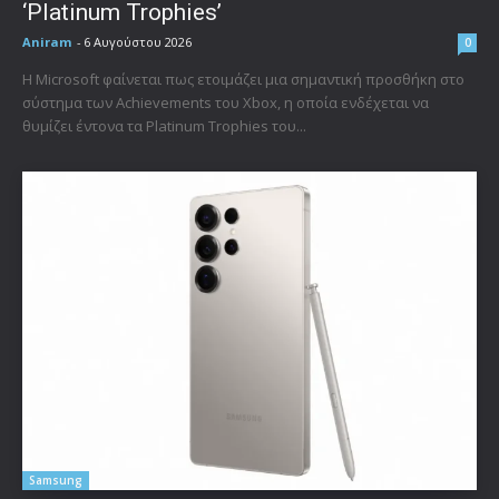
‘Platinum Trophies’
Aniram
-
6 Αυγούστου 2026
0
Η Microsoft φαίνεται πως ετοιμάζει μια σημαντική προσθήκη στο
σύστημα των Achievements του Xbox, η οποία ενδέχεται να
θυμίζει έντονα τα Platinum Trophies του...
Samsung