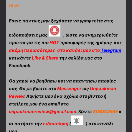
Πηγή
Εσείς πάντως μην ξεχάσετε να γραφτείτε στις
ειδοποιήσεις μας
, ώστε να ενημερωθείτε
πρώτοι για τις πιο
HOT
προσφορές της ημέρας και
ακόμη περισσότερες
στο κανάλι μου στο
Telegram
και κάντε
Like & Share
την σελίδα μας στο
Facebook.
Θα χαρώ να βοηθήσω και να απαντήσω απορίες
σας. Θα με βρείτε στο
Messenger
ως
Unpackman
Review
. Αφήστε μου ένα σχόλιο στο βίντεο ή
στείλετε μου ένα email στο
unpackmanreview@gmail.com
. Κάντε
SUBSCRIBE
κ
αι πατήστε την
ειδοποίηση
(
) στο κανάλι
μου.