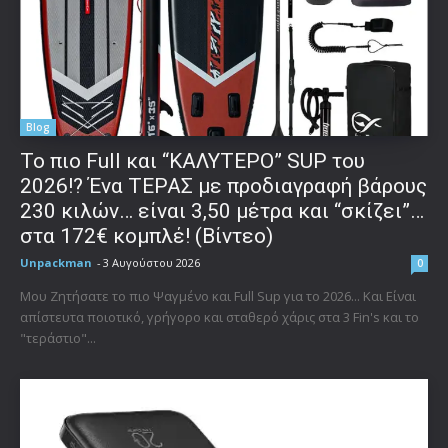
Blog
To πιο Full και “ΚΑΛΥΤΕΡΟ” SUP του
2026!? Ένα ΤΕΡΑΣ με προδιαγραφή βάρους
230 κιλών… είναι 3,50 μέτρα και “σκίζει”…
στα 172€ κομπλέ! (Βίντεο)
Unpackman
-
3 Αυγούστου 2026
0
Μου Ζητήσατε το πιο Ψαγμένο και Full Sup για το 2026... Και Είναι
απίστευτα ποιοτικό, γρήγορο και σταθερό χάρις στα 3 Fin's και το
"τεράστιο"...