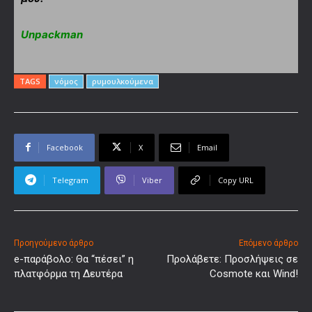
Unpackman
TAGS
νόμος
ρυμουλκούμενα
Facebook
X
Email
Telegram
Viber
Copy URL
Προηγούμενο άρθρο
Επόμενο άρθρο
e-παράβολο: Θα “πέσει” η
Προλάβετε: Προσλήψεις σε
πλατφόρμα τη Δευτέρα
Cosmote και Wind!