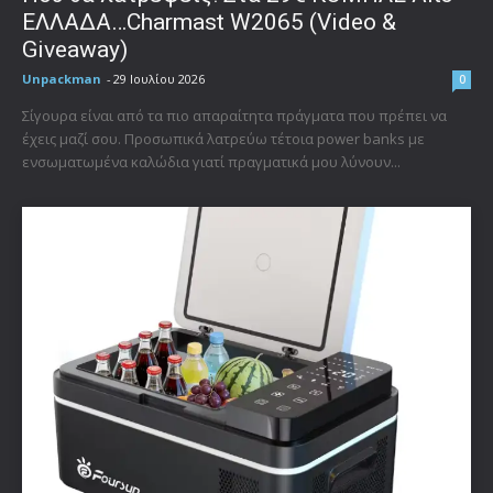
ΕΛΛΑΔΑ…Charmast W2065 (Video &
Giveaway)
Unpackman
-
29 Ιουλίου 2026
0
Σίγουρα είναι από τα πιο απαραίτητα πράγματα που πρέπει να
έχεις μαζί σου. Προσωπικά λατρεύω τέτοια power banks με
ενσωματωμένα καλώδια γιατί πραγματικά μου λύνουν...