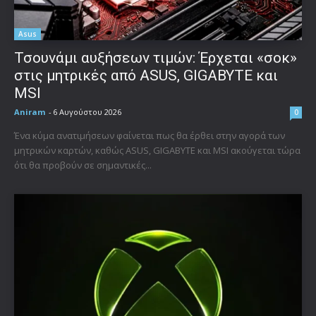
Asus
Τσουνάμι αυξήσεων τιμών: Έρχεται «σοκ»
στις μητρικές από ASUS, GIGABYTE και
MSI
Aniram
-
6 Αυγούστου 2026
0
Ένα κύμα ανατιμήσεων φαίνεται πως θα έρθει στην αγορά των
μητρικών καρτών, καθώς ASUS, GIGABYTE και MSI ακούγεται τώρα
ότι θα προβούν σε σημαντικές...