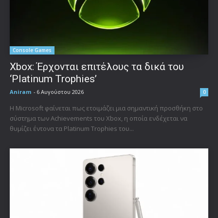
Console Games
Xbox: Έρχονται επιτέλους τα δικά του
‘Platinum Trophies’
Aniram
-
6 Αυγούστου 2026
0
Η Microsoft φαίνεται πως ετοιμάζει μια σημαντική προσθήκη στο
σύστημα των Achievements του Xbox, η οποία ενδέχεται να
θυμίζει έντονα τα Platinum Trophies του...