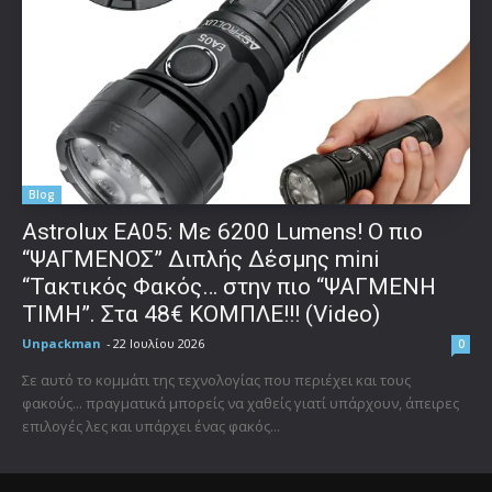
Blog
Astrolux ΕΑ05: Με 6200 Lumens! Ο πιο
“ΨΑΓΜΕΝΟΣ” Διπλής Δέσμης mini
“Τακτικός Φακός… στην πιο “ΨΑΓΜΕΝΗ
ΤΙΜΗ”. Στα 48€ ΚΟΜΠΛΕ!!! (Video)
Unpackman
-
22 Ιουλίου 2026
0
Σε αυτό το κομμάτι της τεχνολογίας που περιέχει και τους
φακούς... πραγματικά μπορείς να χαθείς γιατί υπάρχουν, άπειρες
επιλογές λες και υπάρχει ένας φακός...