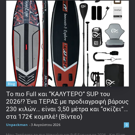
Blog
To πιο Full και “ΚΑΛΥΤΕΡΟ” SUP του
2026!? Ένα ΤΕΡΑΣ με προδιαγραφή βάρους
230 κιλών… είναι 3,50 μέτρα και “σκίζει”…
στα 172€ κομπλέ! (Βίντεο)
Unpackman
-
3 Αυγούστου 2026
0
Μου Ζητήσατε το πιο Ψαγμένο και Full Sup για το 2026... Και Είναι