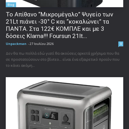
Blog
Το Απίθανο “Μικρομέγαλο” Ψυγείο των
21Lt πιάνει -30° C και “κοκαλώνει” τα
ΠΑΝΤΑ. Στα 122€ ΚΟΜΠΛΕ και με 3
δόσεις Klarna!!! Foursun 21lt...
Unpackman
-
27 Ιουλίου 2026
0
Δεν θα πω πολλά εδώ γιατί θα ακούσεις αρκετά χρήσιμα που θα
σε προστατεύσουν στο βίντεο... είναι ένα εξαιρετικό προϊόν που
το κάνει ακόμη...