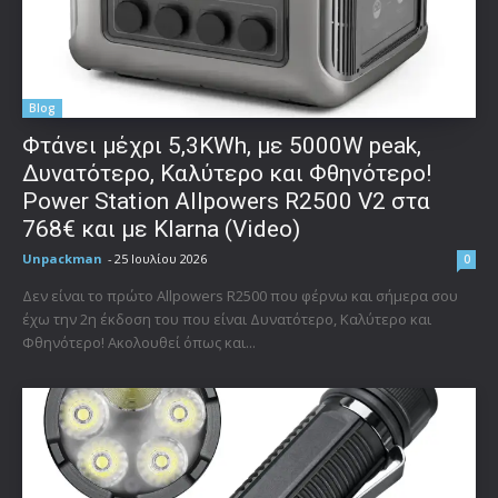
Blog
Φτάνει μέχρι 5,3KWh, με 5000W peak,
Δυνατότερο, Καλύτερο και Φθηνότερο!
Power Station Allpowers R2500 V2 στα
768€ και με Klarna (Video)
Unpackman
-
25 Ιουλίου 2026
0
Δεν είναι το πρώτο Allpowers R2500 που φέρνω και σήμερα σου
έχω την 2η έκδοση του που είναι Δυνατότερο, Καλύτερο και
Φθηνότερο! Ακολουθεί όπως και...