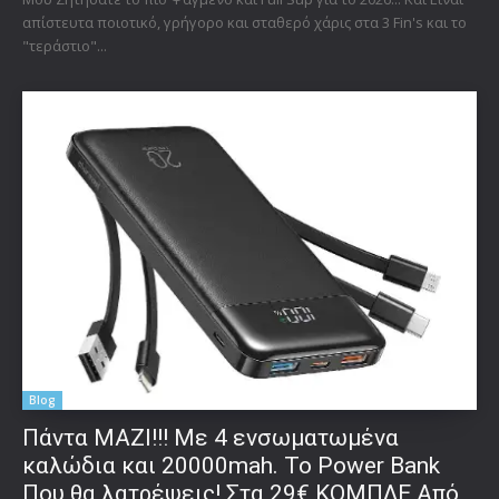
απίστευτα ποιοτικό, γρήγορο και σταθερό χάρις στα 3 Fin's και το
"τεράστιο"...
Blog
Πάντα ΜΑΖΙ!!! Με 4 ενσωματωμένα
καλώδια και 20000mah. Το Power Bank
Που θα λατρέψεις! Στα 29€ ΚΟΜΠΛΕ Από