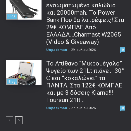
ενσωματωμένα καλώδια
και 20000mah. Το Power
Blog
Bank Που θα λατρέψεις! Στα
29€ ΚΟΜΠΛΕ Από
ΕΛΛΑΔΑ…Charmast W2065
(Video & Giveaway)
Unpackman
-
29 Ιουλίου 2026
0
Το Απίθανο “Μικρομέγαλο”
Ψυγείο των 21Lt πιάνει -30°
C και “κοκαλώνει” τα
Blog
ΠΑΝΤΑ. Στα 122€ ΚΟΜΠΛΕ
και με 3 δόσεις Klarna!!!
Foursun 21lt...
Unpackman
-
27 Ιουλίου 2026
0