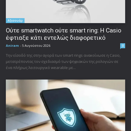
Αξεσουάρ
Ούτε smartwatch ούτε smart ring: Η Casio
έφτιαξε κάτι εντελώς διαφορετικό
Aniram
-
5 Αυγούστου 2026
0
Την είσοδό της στην αγορά των smart rings ανακοίνωσε η Casio,
μετατρέποντας τον σχεδιασμό των ψηφιακών της ρολογιών σε
ένα πλήρως λειτουργικό wearable με...