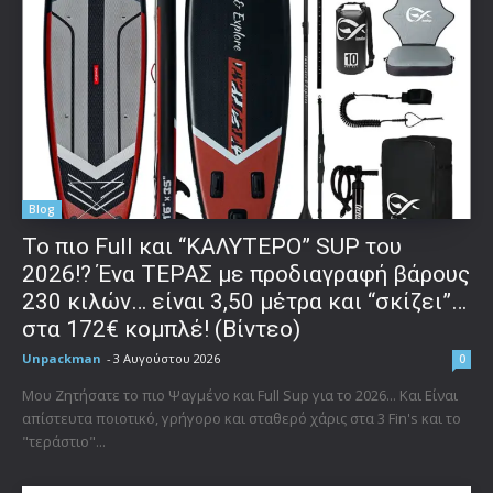
Blog
To πιο Full και “ΚΑΛΥΤΕΡΟ” SUP του
2026!? Ένα ΤΕΡΑΣ με προδιαγραφή βάρους
230 κιλών… είναι 3,50 μέτρα και “σκίζει”…
στα 172€ κομπλέ! (Βίντεο)
Unpackman
-
3 Αυγούστου 2026
0
Μου Ζητήσατε το πιο Ψαγμένο και Full Sup για το 2026... Και Είναι
απίστευτα ποιοτικό, γρήγορο και σταθερό χάρις στα 3 Fin's και το
"τεράστιο"...