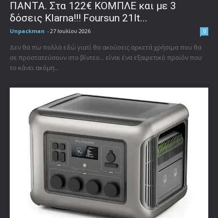
ΠΑΝΤΑ. Στα 122€ ΚΟΜΠΛΕ και με 3
δόσεις Klarna!!! Foursun 21lt...
Unpackman
-
27 Ιουλίου 2026
0
Δεν θα πω πολλά εδώ γιατί θα ακούσεις αρκετά χρήσιμα που θα
σε προστατεύσουν στο βίντεο... είναι ένα εξαιρετικό προϊόν που
το κάνει ακόμη...