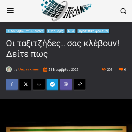
Αυτοκίνητο-Πατίνι-Scooter
Εφαρμογές
ΝΕΑ
Προσωπική φροντίδα
Οι ταξιτζήδες.. σας κλέβουν!
Δείτε πως
By
Unpackman
21 Νοεμβρίου 2022
208
0