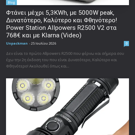
Blog
Φτάνει μέχρι 5,3KWh, με 5000W peak,
Δυνατότερο, Καλύτερο και Φθηνότερο!
Power Station Allpowers R2500 V2 στα
768€ και με Klarna (Video)
Unpackman
-
25 Ιουλίου 2026
0
Δεν είναι το πρώτο Allpowers R2500 που φέρνω και σήμερα σου
έχω την 2η έκδοση του που είναι Δυνατότερο, Καλύτερο και
Φθηνότερο! Ακολουθεί όπως και...