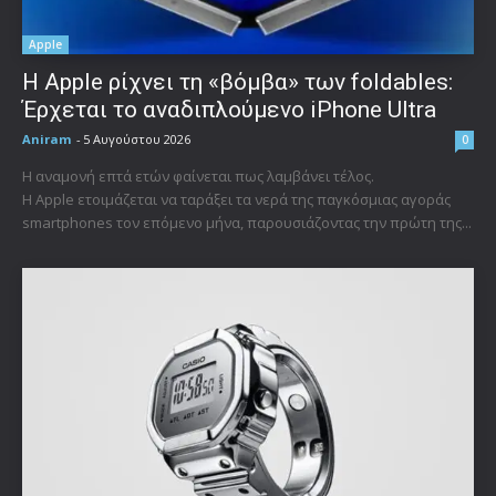
Apple
Η Apple ρίχνει τη «βόμβα» των foldables:
Έρχεται το αναδιπλούμενο iPhone Ultra
Aniram
-
5 Αυγούστου 2026
0
Η αναμονή επτά ετών φαίνεται πως λαμβάνει τέλος.
Η Apple ετοιμάζεται να ταράξει τα νερά της παγκόσμιας αγοράς
smartphones τον επόμενο μήνα, παρουσιάζοντας την πρώτη της...