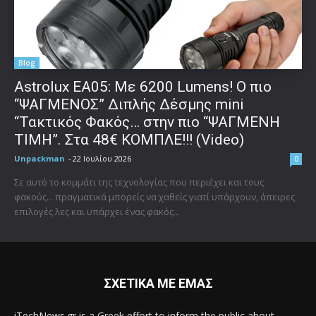
Blog
Astrolux ΕΑ05: Με 6200 Lumens! Ο πιο
“ΨΑΓΜΕΝΟΣ” Διπλής Δέσμης mini
“Τακτικός Φακός… στην πιο “ΨΑΓΜΕΝΗ
ΤΙΜΗ”. Στα 48€ ΚΟΜΠΛΕ!!! (Video)
Unpackman
-
22 Ιουλίου 2026
0
Σε αυτό το κομμάτι της τεχνολογίας που περιέχει και τους
φακούς... πραγματικά μπορείς να χαθείς γιατί υπάρχουν, άπειρες
επιλογές λες και υπάρχει ένας φακός...
ΣΧΕΤΙΚΑ ΜΕ ΕΜΑΣ
iTechNews.gr is a Greek effort to inform the public about