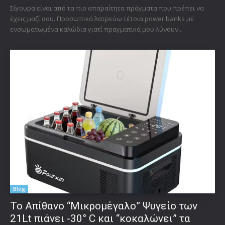
Σίγουρα είναι από τα πιο απαραίτητα πράγματα που πρέπει να
έχεις μαζί σου. Προσωπικά λατρεύω τέτοια power banks με
ενσωματωμένα καλώδια γιατί πραγματικά μου λύνουν...
Blog
Το Απίθανο “Μικρομέγαλο” Ψυγείο των
21Lt πιάνει -30° C και “κοκαλώνει” τα