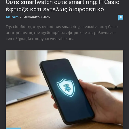
Ούτε smartwatch ούτε smart ring: Η Casio
έφτιαξε κάτι εντελώς διαφορετικό
Aniram
-
5 Αυγούστου 2026
0
Την είσοδό της στην αγορά των smart rings ανακοίνωσε η Casio,
μετατρέποντας τον σχεδιασμό των ψηφιακών της ρολογιών σε
ένα πλήρως λειτουργικό wearable με...