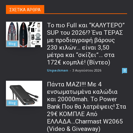
ΣΧΕΤΙΚΑ ΑΡΘΡΑ
To πιο Full και “ΚΑΛΥΤΕΡΟ”
SUP του 2026!? Ένα ΤΕΡΑΣ
με προδιαγραφή βάρους
Blog
230 κιλών… είναι 3,50
μέτρα και “σκίζει”… στα
172€ κομπλέ! (Βίντεο)
Unpackman
-
3 Αυγούστου 2026
0
Πάντα ΜΑΖΙ!!! Με 4
ενσωματωμένα καλώδια
και 20000mah. Το Power
Blog
Bank Που θα λατρέψεις! Στα
29€ ΚΟΜΠΛΕ Από
ΕΛΛΑΔΑ…Charmast W2065
(Video & Giveaway)