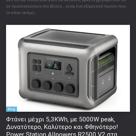
σε προστατεύσουν στο βίντεο... είναι ένα εξαιρετικό προϊόν που
το κάνει ακόμη...
Blog
Φτάνει μέχρι 5,3KWh, με 5000W peak,
Δυνατότερο, Καλύτερο και Φθηνότερο!
Power Station Allpowers R2500 V2 στα