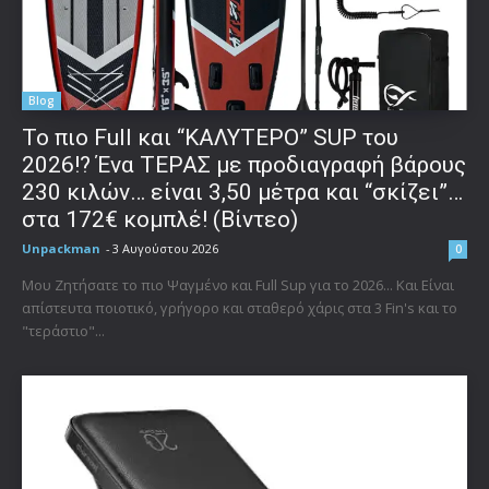
Blog
To πιο Full και “ΚΑΛΥΤΕΡΟ” SUP του
2026!? Ένα ΤΕΡΑΣ με προδιαγραφή βάρους
230 κιλών… είναι 3,50 μέτρα και “σκίζει”…
στα 172€ κομπλέ! (Βίντεο)
Unpackman
-
3 Αυγούστου 2026
0
Μου Ζητήσατε το πιο Ψαγμένο και Full Sup για το 2026... Και Είναι
απίστευτα ποιοτικό, γρήγορο και σταθερό χάρις στα 3 Fin's και το
"τεράστιο"...