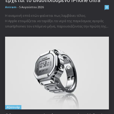
Έρχεται το αναδιπλούμενο iPhone Ultra
Aniram
-
5 Αυγούστου 2026
0
Η αναμονή επτά ετών φαίνεται πως λαμβάνει τέλος.
Η Apple ετοιμάζεται να ταράξει τα νερά της παγκόσμιας αγοράς
smartphones τον επόμενο μήνα, παρουσιάζοντας την πρώτη της...
Αξεσουάρ