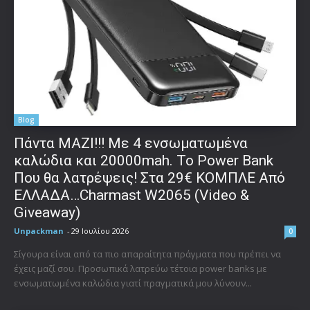
Blog
Πάντα ΜΑΖΙ!!! Με 4 ενσωματωμένα
καλώδια και 20000mah. Το Power Bank
Που θα λατρέψεις! Στα 29€ ΚΟΜΠΛΕ Από
ΕΛΛΑΔΑ…Charmast W2065 (Video &
Giveaway)
Unpackman
-
29 Ιουλίου 2026
0
Σίγουρα είναι από τα πιο απαραίτητα πράγματα που πρέπει να
έχεις μαζί σου. Προσωπικά λατρεύω τέτοια power banks με
ενσωματωμένα καλώδια γιατί πραγματικά μου λύνουν...