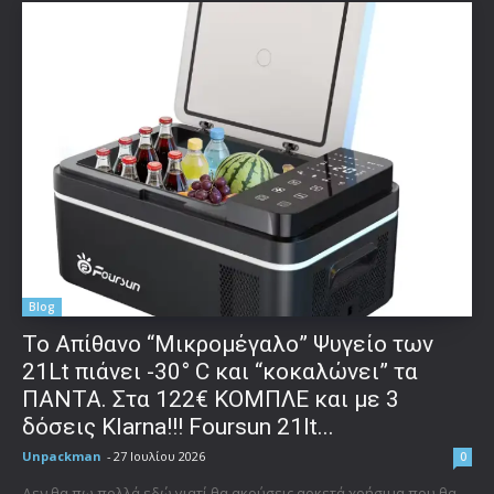
Blog
Το Απίθανο “Μικρομέγαλο” Ψυγείο των
21Lt πιάνει -30° C και “κοκαλώνει” τα
ΠΑΝΤΑ. Στα 122€ ΚΟΜΠΛΕ και με 3
δόσεις Klarna!!! Foursun 21lt...
Unpackman
-
27 Ιουλίου 2026
0
Δεν θα πω πολλά εδώ γιατί θα ακούσεις αρκετά χρήσιμα που θα