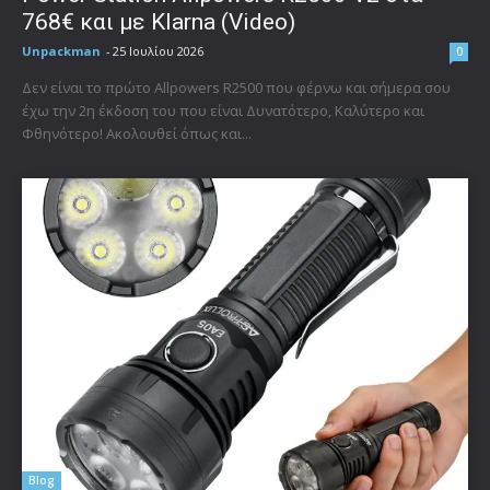
768€ και με Klarna (Video)
Unpackman
-
25 Ιουλίου 2026
0
Δεν είναι το πρώτο Allpowers R2500 που φέρνω και σήμερα σου
έχω την 2η έκδοση του που είναι Δυνατότερο, Καλύτερο και
Φθηνότερο! Ακολουθεί όπως και...
Blog