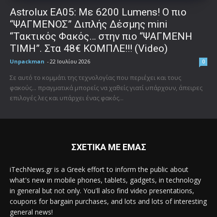
Astrolux ΕΑ05: Με 6200 Lumens! Ο πιο
“ΨΑΓΜΕΝΟΣ” Διπλής Δέσμης mini
“Τακτικός Φακός… στην πιο “ΨΑΓΜΕΝΗ
ΤΙΜΗ”. Στα 48€ ΚΟΜΠΛΕ!!! (Video)
Unpackman
-
22 Ιουλίου 2026
0
Σε αυτό το κομμάτι της τεχνολογίας που περιέχει και τους
φακούς... πραγματικά μπορείς να χαθείς γιατί υπάρχουν, άπειρες
επιλογές λες και υπάρχει ένας φακός...
ΣΧΕΤΙΚΑ ΜΕ ΕΜΑΣ
iTechNews.gr is a Greek effort to inform the public about
what's new in mobile phones, tablets, gadgets, in technology
in general but not only. You'll also find video presentations,
coupons for bargain purchases, and lots and lots of interesting
general news!