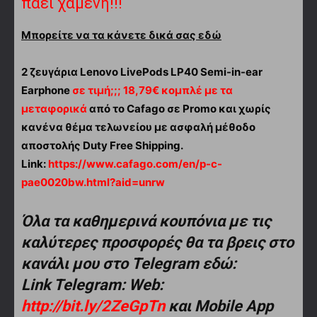
πάει χαμένη!!!
Μπορείτε να τα κάνετε δικά σας εδώ
2 ζευγάρια Lenovo LivePods LP40 Semi-in-ear
Earphone
σε τιμή;;; 18,79€ κομπλέ με τα
μεταφορικά
από το Cafago σε Promo και χωρίς
κανένα θέμα τελωνείου με ασφαλή μέθοδο
αποστολής Duty Free Shipping.
Link:
https://www.cafago.com/en/p-c-
pae0020bw.html?aid=unrw
Όλα τα καθημερινά κουπόνια με τις
καλύτερες προσφορές θα τα βρεις στο
κανάλι μου στο Telegram εδώ:
Link Telegram: Web:
http://bit.ly/2ZeGpTn
και Mobile App