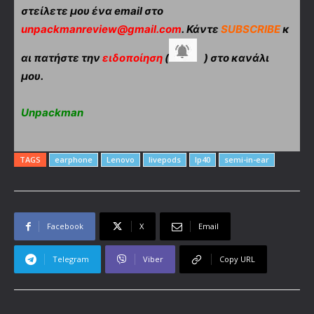
στείλετε μου ένα email στο
unpackmanreview@gmail.com
. Κάντε
SUBSCRIBE
κ
αι πατήστε την
ειδοποίηση
(
) στο κανάλι
μου.
Unpackman
TAGS
earphone
Lenovo
livepods
lp40
semi-in-ear
Facebook
X
Email
Telegram
Viber
Copy URL