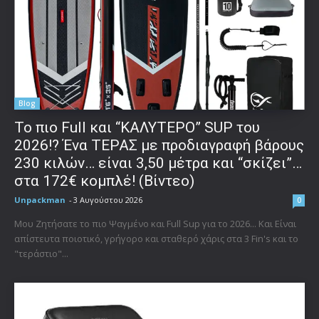
Blog
To πιο Full και “ΚΑΛΥΤΕΡΟ” SUP του
2026!? Ένα ΤΕΡΑΣ με προδιαγραφή βάρους
230 κιλών… είναι 3,50 μέτρα και “σκίζει”…
στα 172€ κομπλέ! (Βίντεο)
Unpackman
-
3 Αυγούστου 2026
0
Μου Ζητήσατε το πιο Ψαγμένο και Full Sup για το 2026... Και Είναι
απίστευτα ποιοτικό, γρήγορο και σταθερό χάρις στα 3 Fin's και το
"τεράστιο"...