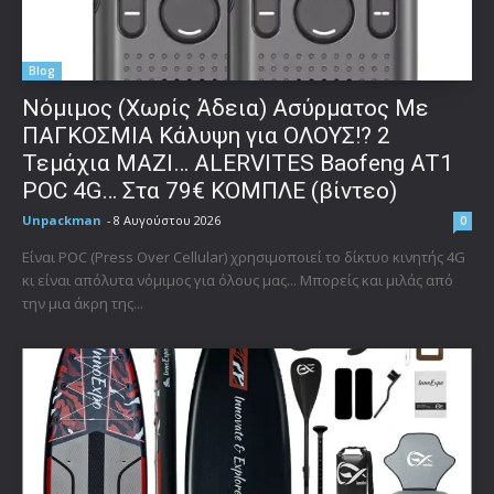
Blog
Νόμιμος (Χωρίς Άδεια) Ασύρματος Με
ΠΑΓΚΟΣΜΙΑ Κάλυψη για ΟΛΟΥΣ!? 2
Τεμάχια ΜΑΖΙ… ALERVITES Baofeng AT1
POC 4G… Στα 79€ ΚΟΜΠΛΕ (βίντεο)
Unpackman
-
8 Αυγούστου 2026
0
Είναι POC (Press Over Cellular) χρησιμοποιεί το δίκτυο κινητής 4G
κι είναι απόλυτα νόμιμος για όλους μας... Μπορείς και μιλάς από
την μια άκρη της...