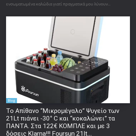
ενσωματωμένα καλώδια γιατί πραγματικά μου λύνουν...
Blog
Το Απίθανο “Μικρομέγαλο” Ψυγείο των
21Lt πιάνει -30° C και “κοκαλώνει” τα
ΠΑΝΤΑ. Στα 122€ ΚΟΜΠΛΕ και με 3
δόσεις Klarna!!! Foursun 21lt...