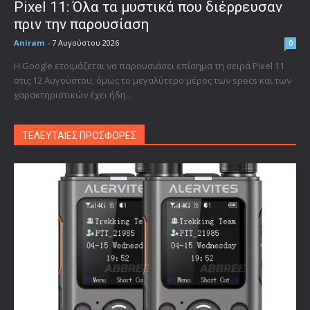
Pixel 11: Όλα τα μυστικά που διέρρευσαν
πριν την παρουσίαση
Aniram
-
7 Αυγούστου 2026
0
Η Google ετοιμάζεται να παρουσιάσει επίσημα τη σειρά Pixel 11
στις 12 Αυγούστου, όμως το μεγαλύτερο μέρος των specs και των
χαρακτηριστικών έχει ήδη...
ΤΕΛΕΥΤΑΙΕΣ ΠΡΟΣΦΟΡΕΣ