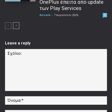
OnePlus έπειτα από update
των Play Services
Aniram
-
7 Αυγούστου 2026
0
Leave a reply
Σχόλιο:
Όν