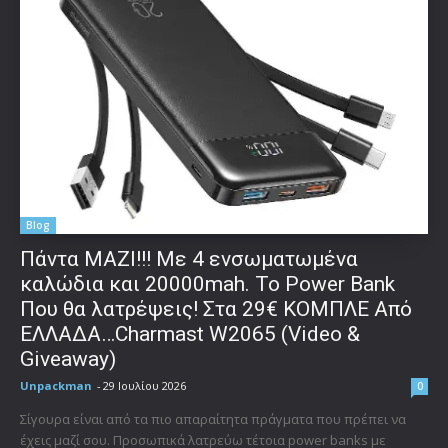
Blog
Πάντα ΜΑΖΙ!!! Με 4 ενσωματωμένα
καλώδια και 20000mah. Το Power Bank
Που θα λατρέψεις! Στα 29€ ΚΟΜΠΛΕ Από
ΕΛΛΑΔΑ…Charmast W2065 (Video &
Giveaway)
Unpackman
-
29 Ιουλίου 2026
0
Σίγουρα είναι από τα πιο απαραίτητα πράγματα που πρέπει να
έχεις μαζί σου. Προσωπικά λατρεύω τέτοια power banks με