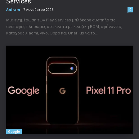
Services
Aniram
-
7 Αυγούστου 2026
0
Μια ενημέρωση των Play Services μπλόκαρε σιωπηλά τις
ανέπαφες πληρωμές στα κινητά με κινεζική ROM, αφήνοντας
κατόχους Xiaomi, Vivo, Oppo και OnePlus να το...
Google