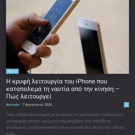
Apple
Η κρυφή λειτουργία του iPhone που
καταπολεμά τη ναυτία από την κίνηση –
Πώς λειτουργεί
Aniram
-
7 Αυγούστου 2026
0
Όσοι ταξιδεύουν συχνά με το μετρό, το αυτοκίνητο ή άλλα μέσα
μεταφοράς μπορεί να έχουν παρατηρήσει ένα παράξενο
φαινόμενο: μικρές κουκκίδες να κινούνται στις άκρες της οθόνης
ενός...