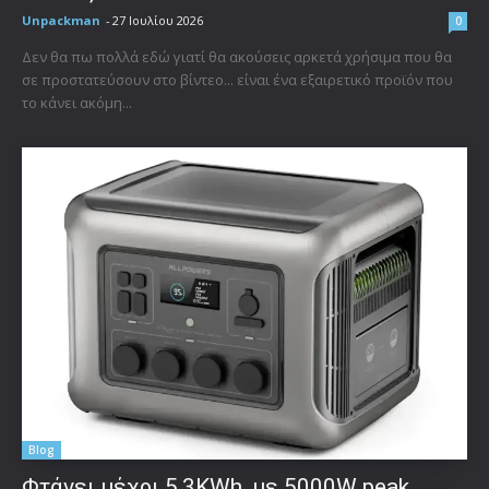
Unpackman
-
27 Ιουλίου 2026
0
Δεν θα πω πολλά εδώ γιατί θα ακούσεις αρκετά χρήσιμα που θα
σε προστατεύσουν στο βίντεο... είναι ένα εξαιρετικό προϊόν που
το κάνει ακόμη...
Blog
Φτάνει μέχρι 5,3KWh, με 5000W peak,