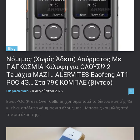
Blog
Νόμιμος (Χωρίς Άδεια) Ασύρματος Με
ΠΑΓΚΟΣΜΙΑ Κάλυψη για ΟΛΟΥΣ!? 2
Τεμάχια ΜΑΖΙ… ALERVITES Baofeng AT1
POC 4G… Στα 79€ ΚΟΜΠΛΕ (βίντεο)
Unpackman
-
8 Αυγούστου 2026
0
Είναι POC (Press Over Cellular) χρησιμοποιεί το δίκτυο κινητής 4G
κι είναι απόλυτα νόμιμος για όλους μας... Μπορείς και μιλάς από
την μια άκρη της...