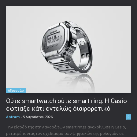
Αξεσουάρ
Ούτε smartwatch ούτε smart ring: Η Casio
έφτιαξε κάτι εντελώς διαφορετικό
Aniram
-
5 Αυγούστου 2026
0
Την είσοδό της στην αγορά των smart rings ανακοίνωσε η Casio,
μετατρέποντας τον σχεδιασμό των ψηφιακών της ρολογιών σε