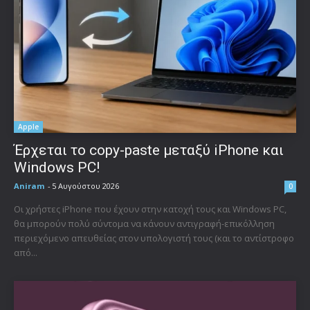
Apple
Έρχεται το copy-paste μεταξύ iPhone και
Windows PC!
Aniram
-
5 Αυγούστου 2026
0
Οι χρήστες iPhone που έχουν στην κατοχή τους και Windows PC,
θα μπορούν πολύ σύντομα να κάνουν αντιγραφή-επικόλληση
περιεχόμενο απευθείας στον υπολογιστή τους (και το αντίστροφο
από...