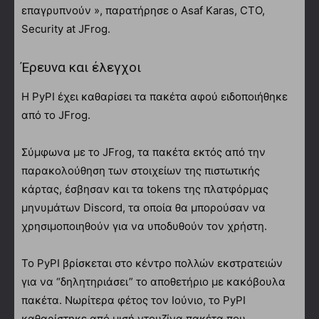
επαγρυπνούν », παρατήρησε ο Asaf Karas, CTO,
Security at JFrog.
Έρευνα και έλεγχοι
Η PyPI έχει καθαρίσει τα πακέτα αφού ειδοποιήθηκε
από το JFrog.
Σύμφωνα με το JFrog, τα πακέτα εκτός από την
παρακολούθηση των στοιχείων της πιστωτικής
κάρτας, έσβησαν και τα tokens της πλατφόρμας
μηνυμάτων Discord, τα οποία θα μπορούσαν να
χρησιμοποιηθούν για να υποδυθούν τον χρήστη.
Το PyPI βρίσκεται στο κέντρο πολλών εκστρατειών
για να “δηλητηριάσει” το αποθετήριο με κακόβουλα
πακέτα. Νωρίτερα φέτος τον Ιούνιο, το PyPI
καθαρίστηκε από μισή ντουζίνα πακέτα που