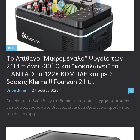
Blog
Το Απίθανο “Μικρομέγαλο” Ψυγείο των
21Lt πιάνει -30° C και “κοκαλώνει” τα
ΠΑΝΤΑ. Στα 122€ ΚΟΜΠΛΕ και με 3
δόσεις Klarna!!! Foursun 21lt...
Unpackman
-
27 Ιουλίου 2026
0
Δεν θα πω πολλά εδώ γιατί θα ακούσεις αρκετά χρήσιμα που θα
σε προστατεύσουν στο βίντεο... είναι ένα εξαιρετικό προϊόν που
το κάνει ακόμη...