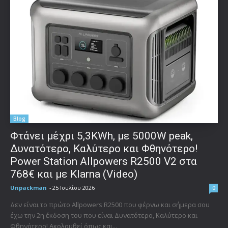
Blog
Φτάνει μέχρι 5,3KWh, με 5000W peak,
Δυνατότερο, Καλύτερο και Φθηνότερο!
Power Station Allpowers R2500 V2 στα
768€ και με Klarna (Video)
Unpackman
-
25 Ιουλίου 2026
0
Δεν είναι το πρώτο Allpowers R2500 που φέρνω και σήμερα σου
έχω την 2η έκδοση του που είναι Δυνατότερο, Καλύτερο και
Φθηνότερο! Ακολουθεί όπως και...