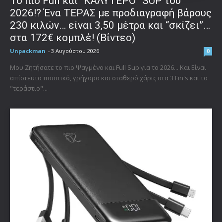
To πιο Full και “ΚΑΛΥΤΕΡΟ” SUP του
2026!? Ένα ΤΕΡΑΣ με προδιαγραφή βάρους
230 κιλών… είναι 3,50 μέτρα και “σκίζει”…
στα 172€ κομπλέ! (Βίντεο)
Unpackman
-
3 Αυγούστου 2026
0
Μου Ζητήσατε το πιο Ψαγμένο και Full Sup για το 2026... Και Είναι
απίστευτα ποιοτικό, γρήγορο και σταθερό χάρις στα 3 Fin's και το
"τεράστιο"...