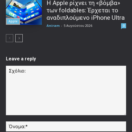
Η Apple ρίχνει τη «βόμβα»
των foldables: Έρχεται το
αναδιπλούμενο iPhone Ultra
Apple
Aniram
-
5 Αυγούστου 2026
0
Leave a reply
Σχόλιο:
Όν