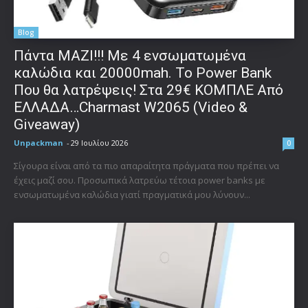
Blog
Πάντα ΜΑΖΙ!!! Με 4 ενσωματωμένα
καλώδια και 20000mah. Το Power Bank
Που θα λατρέψεις! Στα 29€ ΚΟΜΠΛΕ Από
ΕΛΛΑΔΑ…Charmast W2065 (Video &
Giveaway)
Unpackman
-
29 Ιουλίου 2026
0
Σίγουρα είναι από τα πιο απαραίτητα πράγματα που πρέπει να
έχεις μαζί σου. Προσωπικά λατρεύω τέτοια power banks με
ενσωματωμένα καλώδια γιατί πραγματικά μου λύνουν...