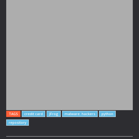
TAGS
credit card
JFrog
malware. hackers
python
repository