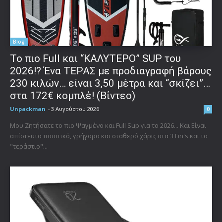
Blog
To πιο Full και “ΚΑΛΥΤΕΡΟ” SUP του
2026!? Ένα ΤΕΡΑΣ με προδιαγραφή βάρους
230 κιλών… είναι 3,50 μέτρα και “σκίζει”…
στα 172€ κομπλέ! (Βίντεο)
Unpackman
-
3 Αυγούστου 2026
0
Μου Ζητήσατε το πιο Ψαγμένο και Full Sup για το 2026... Και Είναι
απίστευτα ποιοτικό, γρήγορο και σταθερό χάρις στα 3 Fin's και το
"τεράστιο"...