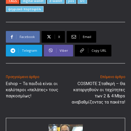
TAGS
digital wallet
e-wallet
pos
src
ψηφιακό πορτοφόλι
Facebook
X
Email
Telegram
Viber
Copy URL
Προηγούμενο άρθρο
Επόμενο άρθρο
Eshop – Τα παιδιά είναι οι
COSMOTE Σταθερή – Θα
καλύτεροι «πελάτες» τους
καταργηθούν οι ταχύτητες
παγκοσμίως!
των 2 & 4 Mbps
αναβαθμίζοντας τα πακέτα!