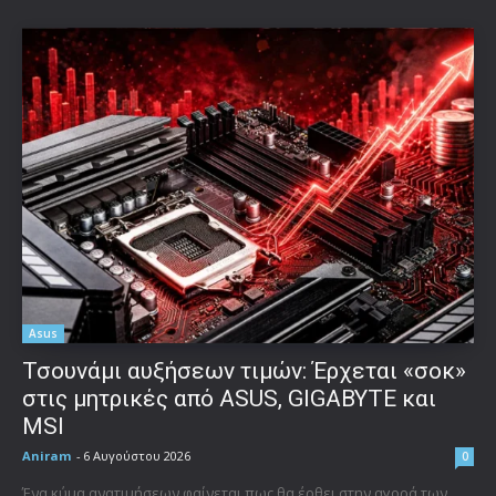
Asus
Τσουνάμι αυξήσεων τιμών: Έρχεται «σοκ»
στις μητρικές από ASUS, GIGABYTE και
MSI
Aniram
-
6 Αυγούστου 2026
0
Ένα κύμα ανατιμήσεων φαίνεται πως θα έρθει στην αγορά των