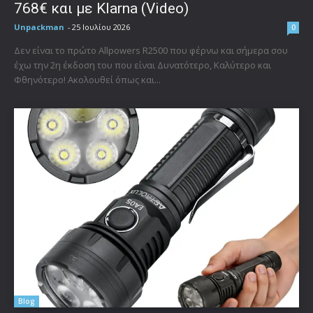
768€ και με Klarna (Video)
Unpackman
-
25 Ιουλίου 2026
0
Δεν είναι το πρώτο Allpowers R2500 που φέρνω και σήμερα σου
έχω την 2η έκδοση του που είναι Δυνατότερο, Καλύτερο και
Φθηνότερο! Ακολουθεί όπως και...
Blog