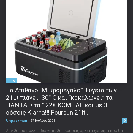
Blog
Το Απίθανο “Μικρομέγαλο” Ψυγείο των
21Lt πιάνει -30° C και “κοκαλώνει” τα
ΠΑΝΤΑ. Στα 122€ ΚΟΜΠΛΕ και με 3
δόσεις Klarna!!! Foursun 21lt...
Unpackman
-
27 Ιουλίου 2026
0
Δεν θα πω πολλά εδώ γιατί θα ακούσεις αρκετά χρήσιμα που θα