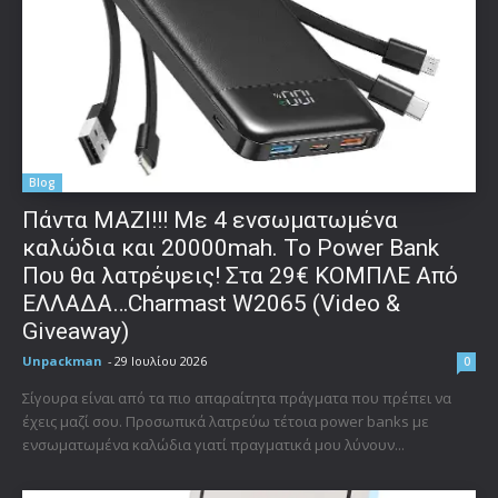
Blog
Πάντα ΜΑΖΙ!!! Με 4 ενσωματωμένα
καλώδια και 20000mah. Το Power Bank
Που θα λατρέψεις! Στα 29€ ΚΟΜΠΛΕ Από
ΕΛΛΑΔΑ…Charmast W2065 (Video &
Giveaway)
Unpackman
-
29 Ιουλίου 2026
0
Σίγουρα είναι από τα πιο απαραίτητα πράγματα που πρέπει να
έχεις μαζί σου. Προσωπικά λατρεύω τέτοια power banks με
ενσωματωμένα καλώδια γιατί πραγματικά μου λύνουν...