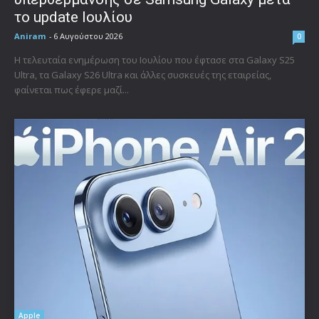
το update Ιουλίου
Aniram
-
6 Αυγούστου 2026
0
Η τελευταία ενημέρωση του Ιουλίου που έφτασε στα Galaxy S25
Ultra, τα Galaxy S26 Ultra και άλλες συσκευές της εταιρείας,
φαίνεται πως έφερε μαζί...
Apple