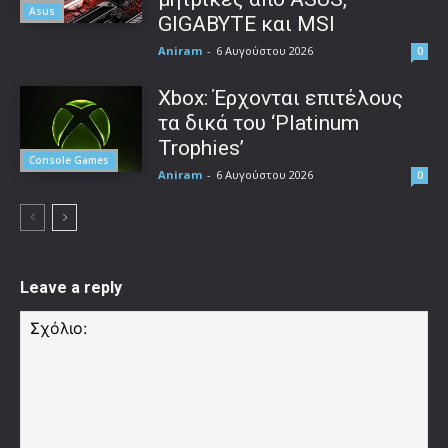
Asus
GIGABYTE και MSI
Aniram
-
6 Αυγούστου 2026
0
Xbox: Έρχονται επιτέλους
τα δικά του ‘Platinum
Trophies’
Console Games
Aniram
-
6 Αυγούστου 2026
0
Leave a reply