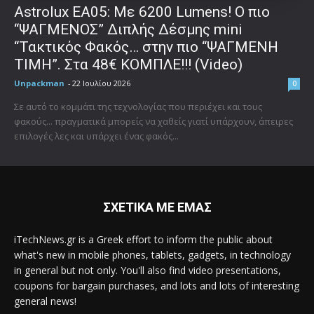
Astrolux ΕΑ05: Με 6200 Lumens! Ο πιο
“ΨΑΓΜΕΝΟΣ” Διπλής Δέσμης mini
“Τακτικός Φακός… στην πιο “ΨΑΓΜΕΝΗ
ΤΙΜΗ”. Στα 48€ ΚΟΜΠΛΕ!!! (Video)
Unpackman
-
22 Ιουλίου 2026
0
Σε αυτό το κομμάτι της τεχνολογίας που περιέχει και τους
φακούς... πραγματικά μπορείς να χαθείς γιατί υπάρχουν, άπειρες
επιλογές λες και υπάρχει ένας φακός...
ΣΧΕΤΙΚΑ ΜΕ ΕΜΑΣ
iTechNews.gr is a Greek effort to inform the public about
what's new in mobile phones, tablets, gadgets, in technology
in general but not only. You'll also find video presentations,
coupons for bargain purchases, and lots and lots of interesting
general news!