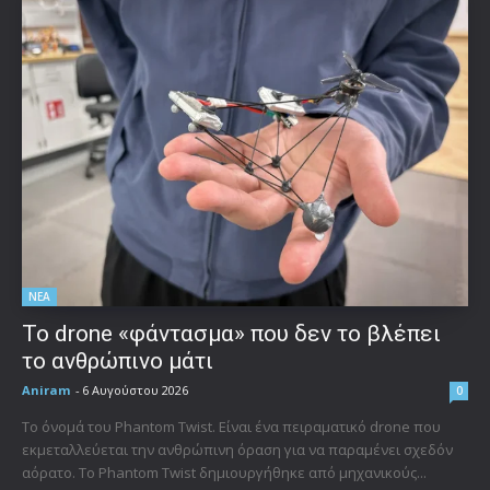
ΝΕΑ
Το drone «φάντασμα» που δεν το βλέπει
το ανθρώπινο μάτι
Aniram
-
6 Αυγούστου 2026
0
Το όνομά του Phantom Twist. Είναι ένα πειραματικό drone που
εκμεταλλεύεται την ανθρώπινη όραση για να παραμένει σχεδόν
αόρατο. Το Phantom Twist δημιουργήθηκε από μηχανικούς...