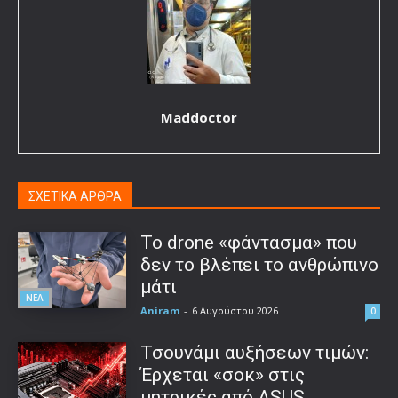
Maddoctor
ΣΧΕΤΙΚΑ ΑΡΘΡΑ
Το drone «φάντασμα» που
δεν το βλέπει το ανθρώπινο
μάτι
ΝΕΑ
Aniram
-
6 Αυγούστου 2026
0
Τσουνάμι αυξήσεων τιμών:
Έρχεται «σοκ» στις
μητρικές από ASUS,