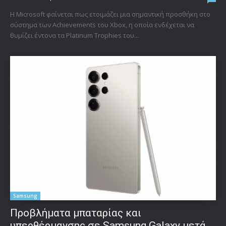
Η Microsoft φαίνεται πως ετοιμάζει μια σημαντική προσθήκη στο
σύστημα των Achievements του Xbox, η οποία ενδέχεται να
θυμίζει έντονα τα Platinum Trophies του...
Samsung
Προβλήματα μπαταρίας και
υπερθέρμανσης σε Samsung Galaxy μετά